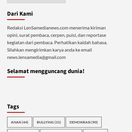
Dari Kami
Redaksi LenSamedianews.com menerima kiriman
opini, surat pembaca, cerpen, puisi, dan reportase
kegiatan dari pembaca. Perhatikan kaidah bahasa.
Silahkan mengirimkan karya anda ke email
news.lensamedia@gmail.com
Selamat mengguncang dunia!
Tags
ANAK
(44)
BULLYING
(31)
DEMOKRASI
(90)