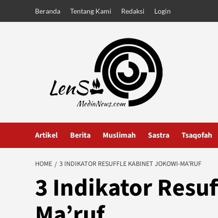
Skip
Beranda
Tentang Kami
Redaksi
Login
to
content
Artikel
Berita
Muslimah
Sastra
Tsaqofah
HOME
3 INDIKATOR RESUFFLE KABINET JOKOWI-MA’RUF
3 Indikator Resu
Ma’ruf