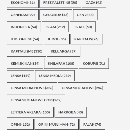
EKONOMI
(31)
FREE PALESTINE
(50)
GAZA
(92)
GENERASI
(92)
GENOSIDA
(43)
GEN Z
(43)
INDONESIA
(54)
ISLAM
(212)
ISRAEL
(50)
JUDI ONLINE
(54)
JUDOL
(35)
KAPITALIS
(26)
KAPITALISME
(330)
KELUARGA
(37)
KEMISKINAN
(39)
KHILAFAH
(108)
KORUPSI
(51)
LENSA
(149)
LENSA MEDIA
(239)
LENSA MEDIA NEWS
(326)
LENSAMEDIANEWS
(256)
LENSAMEDIANEWS.COM
(269)
LENTERA AKSARA
(100)
NARKOBA
(40)
OPINI
(132)
OPINI MUSLIMAH
(72)
PAJAK
(74)