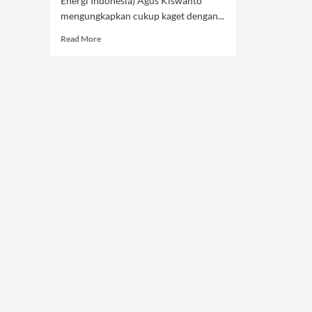
Energi Indonesia) Agus Kiswanto
mengungkapkan cukup kaget dengan...
Read
Read More
more
about
3
Indikator
Resuffle
Kabinet
Jokowi-
Ma’ruf