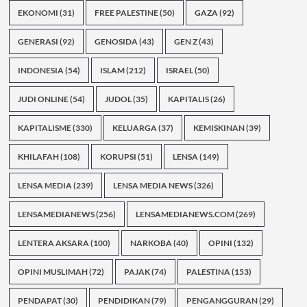
EKONOMI
(31)
FREE PALESTINE
(50)
GAZA
(92)
GENERASI
(92)
GENOSIDA
(43)
GEN Z
(43)
INDONESIA
(54)
ISLAM
(212)
ISRAEL
(50)
JUDI ONLINE
(54)
JUDOL
(35)
KAPITALIS
(26)
KAPITALISME
(330)
KELUARGA
(37)
KEMISKINAN
(39)
KHILAFAH
(108)
KORUPSI
(51)
LENSA
(149)
LENSA MEDIA
(239)
LENSA MEDIA NEWS
(326)
LENSAMEDIANEWS
(256)
LENSAMEDIANEWS.COM
(269)
LENTERA AKSARA
(100)
NARKOBA
(40)
OPINI
(132)
OPINI MUSLIMAH
(72)
PAJAK
(74)
PALESTINA
(153)
PENDAPAT
(30)
PENDIDIKAN
(79)
PENGANGGURAN
(29)