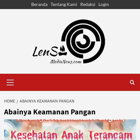
Skip
Beranda
Tentang Kami
Redaksi
Login
to
content
Primary
Menu
HOME
ABAINYA KEAMANAN PANGAN
Abainya Keamanan Pangan