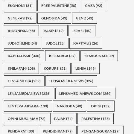
EKONOMI
(31)
FREE PALESTINE
(50)
GAZA
(92)
GENERASI
(92)
GENOSIDA
(43)
GEN Z
(43)
INDONESIA
(54)
ISLAM
(212)
ISRAEL
(50)
JUDI ONLINE
(54)
JUDOL
(35)
KAPITALIS
(26)
KAPITALISME
(330)
KELUARGA
(37)
KEMISKINAN
(39)
KHILAFAH
(108)
KORUPSI
(51)
LENSA
(149)
LENSA MEDIA
(239)
LENSA MEDIA NEWS
(326)
LENSAMEDIANEWS
(256)
LENSAMEDIANEWS.COM
(269)
LENTERA AKSARA
(100)
NARKOBA
(40)
OPINI
(132)
OPINI MUSLIMAH
(72)
PAJAK
(74)
PALESTINA
(153)
PENDAPAT
(30)
PENDIDIKAN
(79)
PENGANGGURAN
(29)