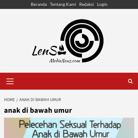
Skip
Beranda
Tentang Kami
Redaksi
Login
to
content
Primary
Menu
HOME
ANAK DI BAWAH UMUR
anak di bawah umur