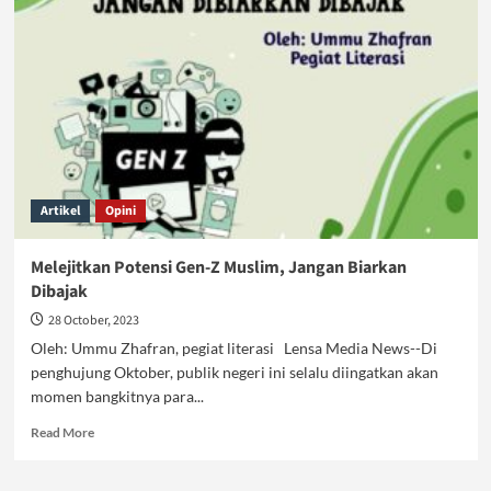
:
Momentum
Mengokohkan
Kembali
Fungsi
Strategis
Pemuda
Artikel
Opini
Melejitkan Potensi Gen-Z Muslim, Jangan Biarkan
Dibajak
28 October, 2023
Oleh: Ummu Zhafran, pegiat literasi Lensa Media News--Di
penghujung Oktober, publik negeri ini selalu diingatkan akan
momen bangkitnya para...
Read
Read More
more
about