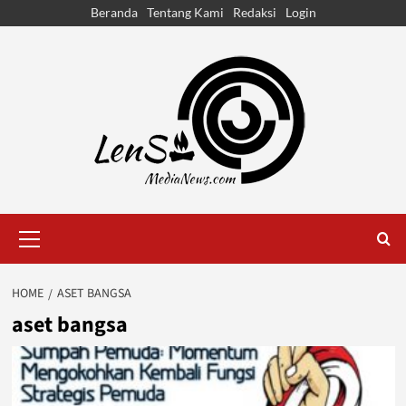
Skip
Beranda
Tentang Kami
Redaksi
Login
to
content
Primary
Menu
HOME
ASET BANGSA
aset bangsa