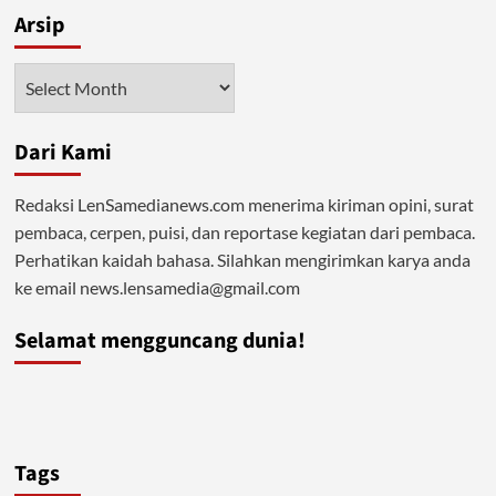
Melejitkan
Arsip
Potensi
Gen-
Z
Arsip
Muslim,
Jangan
Biarkan
Dari Kami
Dibajak
Redaksi LenSamedianews.com menerima kiriman opini, surat
pembaca, cerpen, puisi, dan reportase kegiatan dari pembaca.
Perhatikan kaidah bahasa. Silahkan mengirimkan karya anda
ke email news.lensamedia@gmail.com
Selamat mengguncang dunia!
Tags