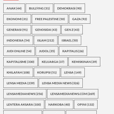
ANAK
(44)
BULLYING
(31)
DEMOKRASI
(90)
EKONOMI
(31)
FREE PALESTINE
(50)
GAZA
(92)
GENERASI
(91)
GENOSIDA
(43)
GEN Z
(43)
INDONESIA
(54)
ISLAM
(212)
ISRAEL
(50)
JUDI ONLINE
(54)
JUDOL
(35)
KAPITALIS
(26)
KAPITALISME
(330)
KELUARGA
(37)
KEMISKINAN
(39)
KHILAFAH
(108)
KORUPSI
(51)
LENSA
(149)
LENSA MEDIA
(239)
LENSA MEDIA NEWS
(326)
LENSAMEDIANEWS
(256)
LENSAMEDIANEWS.COM
(269)
LENTERA AKSARA
(100)
NARKOBA
(40)
OPINI
(132)