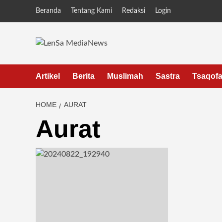
Skip
Beranda
Tentang Kami
Redaksi
Login
to
content
Artikel
Berita
Muslimah
Sastra
Tsaqof
HOME
AURAT
Aurat