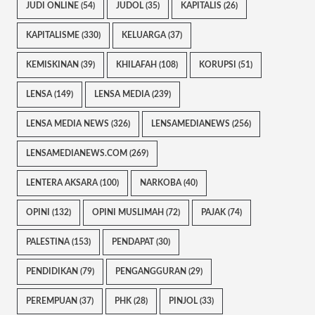
JUDI ONLINE
(54)
JUDOL
(35)
KAPITALIS
(26)
KAPITALISME
(330)
KELUARGA
(37)
KEMISKINAN
(39)
KHILAFAH
(108)
KORUPSI
(51)
LENSA
(149)
LENSA MEDIA
(239)
LENSA MEDIA NEWS
(326)
LENSAMEDIANEWS
(256)
LENSAMEDIANEWS.COM
(269)
LENTERA AKSARA
(100)
NARKOBA
(40)
OPINI
(132)
OPINI MUSLIMAH
(72)
PAJAK
(74)
PALESTINA
(153)
PENDAPAT
(30)
PENDIDIKAN
(79)
PENGANGGURAN
(29)
PEREMPUAN
(37)
PHK
(28)
PINJOL
(33)