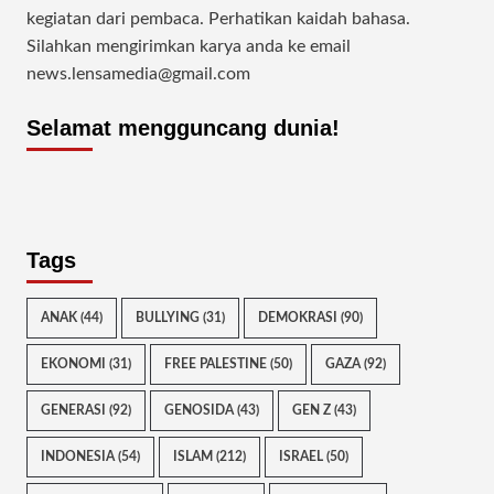
kegiatan dari pembaca. Perhatikan kaidah bahasa.
Silahkan mengirimkan karya anda ke email
news.lensamedia@gmail.com
Selamat mengguncang dunia!
Tags
ANAK
(44)
BULLYING
(31)
DEMOKRASI
(90)
EKONOMI
(31)
FREE PALESTINE
(50)
GAZA
(92)
GENERASI
(92)
GENOSIDA
(43)
GEN Z
(43)
INDONESIA
(54)
ISLAM
(212)
ISRAEL
(50)