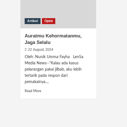
Artikel
Opini
Auratmu Kehormatanmu,
Jaga Selalu
22 August, 2024
Oleh: Nunik Umma Fayha LenSa
Media News--"Kalau ada kasus
pelarangan pakai jilbab, aku lebih
tertarik pada respon dari
pemakainya....
Read
Read More
more
about
Auratmu
Kehormatanmu,
Jaga
Selalu