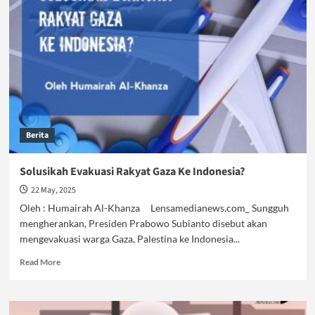
Gaza
Bukanlah
Sebuah
Solusi
Berita
Solusikah Evakuasi Rakyat Gaza Ke Indonesia?
22 May, 2025
Oleh : Humairah Al-Khanza Lensamedianews.com_ Sungguh
mengherankan, Presiden Prabowo Subianto disebut akan
mengevakuasi warga Gaza, Palestina ke Indonesia...
Read
Read More
more
about
Solusikah
Evakuasi