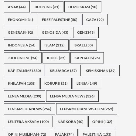
ANAK
(44)
BULLYING
(31)
DEMOKRASI
(90)
EKONOMI
(31)
FREE PALESTINE
(50)
GAZA
(92)
GENERASI
(92)
GENOSIDA
(43)
GEN Z
(43)
INDONESIA
(54)
ISLAM
(212)
ISRAEL
(50)
JUDI ONLINE
(54)
JUDOL
(35)
KAPITALIS
(26)
KAPITALISME
(330)
KELUARGA
(37)
KEMISKINAN
(39)
KHILAFAH
(108)
KORUPSI
(51)
LENSA
(149)
LENSA MEDIA
(239)
LENSA MEDIA NEWS
(326)
LENSAMEDIANEWS
(256)
LENSAMEDIANEWS.COM
(269)
LENTERA AKSARA
(100)
NARKOBA
(40)
OPINI
(132)
OPINI MUSLIMAH
(72)
PAJAK
(74)
PALESTINA
(153)