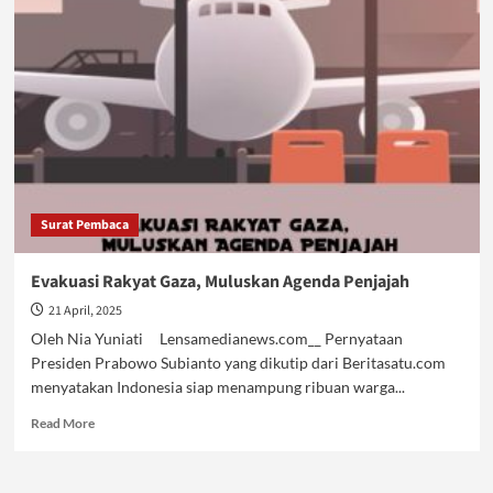
Rakyat
Gaza
Ke
Indonesia?
Surat Pembaca
Evakuasi Rakyat Gaza, Muluskan Agenda Penjajah
21 April, 2025
Oleh Nia Yuniati Lensamedianews.com__ Pernyataan
Presiden Prabowo Subianto yang dikutip dari Beritasatu.com
menyatakan Indonesia siap menampung ribuan warga...
Read
Read More
more
about
Evakuasi