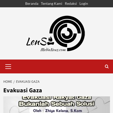
Skip
Beranda
Tentang Kami
Redaksi
Login
to
content
Primary
Menu
HOME
EVAKUASI GAZA
Evakuasi Gaza