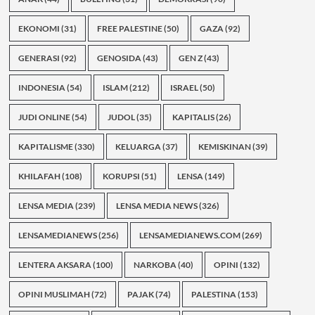
EKONOMI
(31)
FREE PALESTINE
(50)
GAZA
(92)
GENERASI
(92)
GENOSIDA
(43)
GEN Z
(43)
INDONESIA
(54)
ISLAM
(212)
ISRAEL
(50)
JUDI ONLINE
(54)
JUDOL
(35)
KAPITALIS
(26)
KAPITALISME
(330)
KELUARGA
(37)
KEMISKINAN
(39)
KHILAFAH
(108)
KORUPSI
(51)
LENSA
(149)
LENSA MEDIA
(239)
LENSA MEDIA NEWS
(326)
LENSAMEDIANEWS
(256)
LENSAMEDIANEWS.COM
(269)
LENTERA AKSARA
(100)
NARKOBA
(40)
OPINI
(132)
OPINI MUSLIMAH
(72)
PAJAK
(74)
PALESTINA
(153)