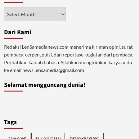
Gaza
Melancarkan
Arsip
Agenda
Imperialisasi
Dari Kami
Redaksi LenSamedianews.com menerima kiriman opini, surat
pembaca, cerpen, puisi, dan reportase kegiatan dari pembaca.
Perhatikan kaidah bahasa. Silahkan mengirimkan karya anda
ke email news.lensamedia@gmail.com
Selamat mengguncang dunia!
Tags
ANAK
(44)
BULLYING
(31)
DEMOKRASI
(90)