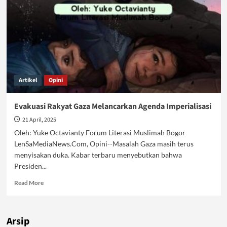
Artikel
Opini
Evakuasi Rakyat Gaza Melancarkan Agenda Imperialisasi
21 April, 2025
Oleh: Yuke Octavianty Forum Literasi Muslimah Bogor
LenSaMediaNews.Com, Opini--Masalah Gaza masih terus
menyisakan duka. Kabar terbaru menyebutkan bahwa
Presiden...
Read
Read More
more
about
Evakuasi
Arsip
Rakyat