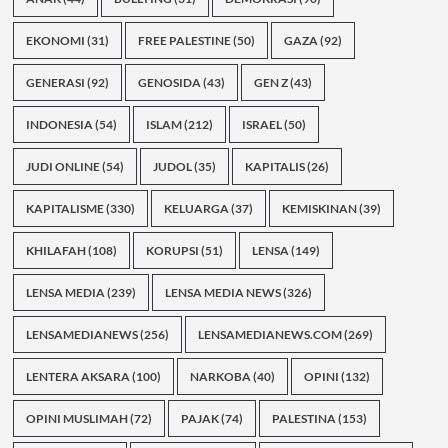
EKONOMI
(31)
FREE PALESTINE
(50)
GAZA
(92)
GENERASI
(92)
GENOSIDA
(43)
GEN Z
(43)
INDONESIA
(54)
ISLAM
(212)
ISRAEL
(50)
JUDI ONLINE
(54)
JUDOL
(35)
KAPITALIS
(26)
KAPITALISME
(330)
KELUARGA
(37)
KEMISKINAN
(39)
KHILAFAH
(108)
KORUPSI
(51)
LENSA
(149)
LENSA MEDIA
(239)
LENSA MEDIA NEWS
(326)
LENSAMEDIANEWS
(256)
LENSAMEDIANEWS.COM
(269)
LENTERA AKSARA
(100)
NARKOBA
(40)
OPINI
(132)
OPINI MUSLIMAH
(72)
PAJAK
(74)
PALESTINA
(153)