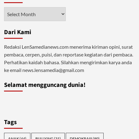
Persoalan
Ekonomi
Arsip
Bukan
Sekadar
Ubah
Dari Kami
Rezim,
Tapi
Ganti
Redaksi LenSamedianews.com menerima kiriman opini, surat
Sistem
pembaca, cerpen, puisi, dan reportase kegiatan dari pembaca.
Perhatikan kaidah bahasa. Silahkan mengirimkan karya anda
ke email news.lensamedia@gmail.com
Selamat mengguncang dunia!
Tags
ANAK
(44)
BULLYING
(31)
DEMOKRASI
(90)