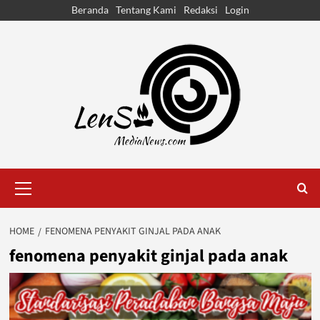
Skip
Beranda
Tentang Kami
Redaksi
Login
to
content
Primary
Menu
HOME
FENOMENA PENYAKIT GINJAL PADA ANAK
fenomena penyakit ginjal pada anak