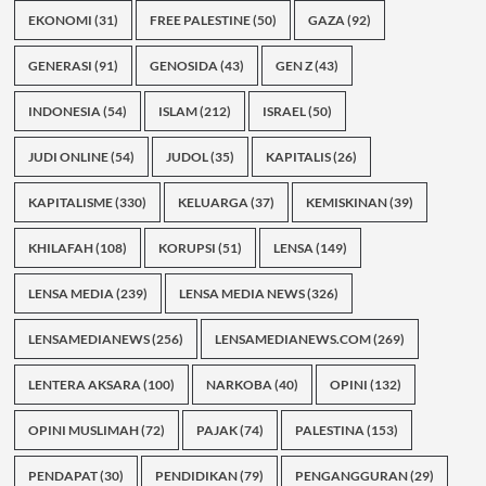
EKONOMI
(31)
FREE PALESTINE
(50)
GAZA
(92)
GENERASI
(91)
GENOSIDA
(43)
GEN Z
(43)
INDONESIA
(54)
ISLAM
(212)
ISRAEL
(50)
JUDI ONLINE
(54)
JUDOL
(35)
KAPITALIS
(26)
KAPITALISME
(330)
KELUARGA
(37)
KEMISKINAN
(39)
KHILAFAH
(108)
KORUPSI
(51)
LENSA
(149)
LENSA MEDIA
(239)
LENSA MEDIA NEWS
(326)
LENSAMEDIANEWS
(256)
LENSAMEDIANEWS.COM
(269)
LENTERA AKSARA
(100)
NARKOBA
(40)
OPINI
(132)
OPINI MUSLIMAH
(72)
PAJAK
(74)
PALESTINA
(153)
PENDAPAT
(30)
PENDIDIKAN
(79)
PENGANGGURAN
(29)