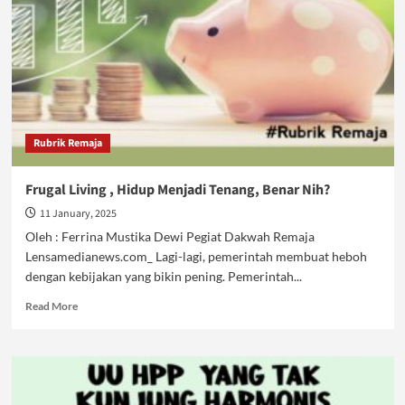
Rubrik Remaja
Frugal Living , Hidup Menjadi Tenang, Benar Nih?
11 January, 2025
Oleh : Ferrina Mustika Dewi Pegiat Dakwah Remaja
Lensamedianews.com_ Lagi-lagi, pemerintah membuat heboh
dengan kebijakan yang bikin pening. Pemerintah...
Read
Read More
more
about
Frugal
Living
,