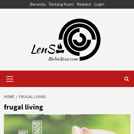
Skip
Beranda
Tentang Kami
Redaksi
Login
to
content
Primary
Menu
HOME
FRUGAL LIVING
frugal living