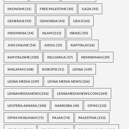
EKONOMI
(31)
FREE PALESTINE
(50)
GAZA
(92)
GENERASI
(92)
GENOSIDA
(43)
GEN Z
(43)
INDONESIA
(54)
ISLAM
(212)
ISRAEL
(50)
JUDI ONLINE
(54)
JUDOL
(35)
KAPITALIS
(26)
KAPITALISME
(330)
KELUARGA
(37)
KEMISKINAN
(39)
KHILAFAH
(108)
KORUPSI
(51)
LENSA
(149)
LENSA MEDIA
(239)
LENSA MEDIA NEWS
(326)
LENSAMEDIANEWS
(256)
LENSAMEDIANEWS.COM
(269)
LENTERA AKSARA
(100)
NARKOBA
(40)
OPINI
(132)
OPINI MUSLIMAH
(72)
PAJAK
(74)
PALESTINA
(153)