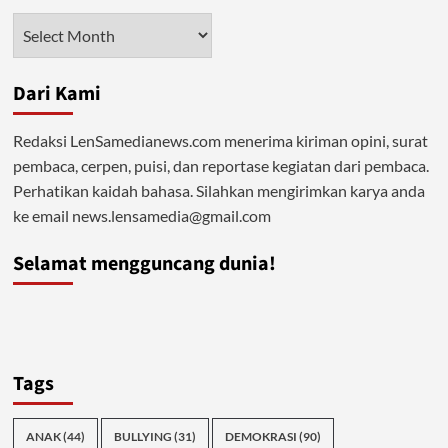
Tak
Arsip
Kunjung
Harmonis
Dari Kami
Redaksi LenSamedianews.com menerima kiriman opini, surat
pembaca, cerpen, puisi, dan reportase kegiatan dari pembaca.
Perhatikan kaidah bahasa. Silahkan mengirimkan karya anda
ke email news.lensamedia@gmail.com
Selamat mengguncang dunia!
Tags
ANAK
(44)
BULLYING
(31)
DEMOKRASI
(90)