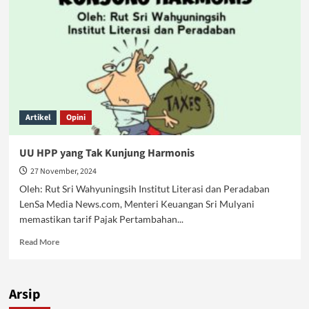
Hidup
Menjadi
Tenang,
Benar
Nih?
Artikel
Opini
UU HPP yang Tak Kunjung Harmonis
27 November, 2024
Oleh: Rut Sri Wahyuningsih Institut Literasi dan Peradaban
LenSa Media News.com, Menteri Keuangan Sri Mulyani
memastikan tarif Pajak Pertambahan...
Read
Read More
more
about
UU
Arsip
HPP
yang