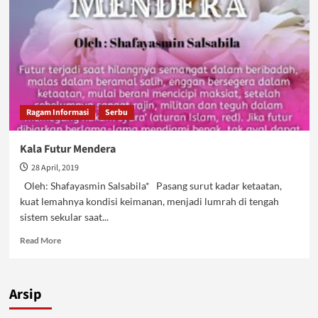
Ragam Informasi
Serbu
Kala Futur Mendera
28 April, 2019
Oleh: Shafayasmin Salsabila* Pasang surut kadar ketaatan,
kuat lemahnya kondisi keimanan, menjadi lumrah di tengah
sistem sekular saat...
Read
Read More
more
about
Kala
Arsip
Futur
Mendera