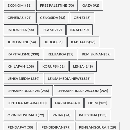
EKONOMI
(31)
FREE PALESTINE
(50)
GAZA
(92)
GENERASI
(91)
GENOSIDA
(43)
GEN Z
(43)
INDONESIA
(54)
ISLAM
(212)
ISRAEL
(50)
JUDI ONLINE
(54)
JUDOL
(35)
KAPITALIS
(26)
KAPITALISME
(330)
KELUARGA
(37)
KEMISKINAN
(39)
KHILAFAH
(108)
KORUPSI
(51)
LENSA
(149)
LENSA MEDIA
(239)
LENSA MEDIA NEWS
(326)
LENSAMEDIANEWS
(256)
LENSAMEDIANEWS.COM
(269)
LENTERA AKSARA
(100)
NARKOBA
(40)
OPINI
(132)
OPINI MUSLIMAH
(72)
PAJAK
(74)
PALESTINA
(153)
PENDAPAT
(30)
PENDIDIKAN
(79)
PENGANGGURAN
(29)