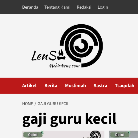
Skip
Beranda
Tentang Kami
Redaksi
Login
to
content
Artikel
Berita
Muslimah
Sastra
Tsaqofah
HOME
GAJI GURU KECIL
gaji guru kecil