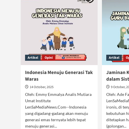
Artikel
Opini
Artikel
O
Indonesia Menuju Generasi Tak
Jaminan K
Waras
dalam Sis
14 October, 2025
9 October, 2
Oleh: Emmy Emmalya Analis Mutiara
Oleh: Ade Fa
Umat Institute
LenSaMedia
LenSaMediaNews.Com--Indonesia
ironis, di te
yang digadang-gadang akan menuju
kebutuhan h
generasi emas ternyata lebih tepat
ditetapkan 
menuju generasi...
(golongan...