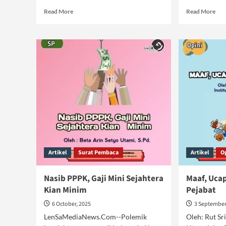
Read
Rea
Read More
Read More
more
mor
about
abo
Indonesia
Jam
Menuju
Kes
Generasi
Gur
Tak
dal
Waras
Sis
Isl
Artikel
Surat Pembaca
Artikel
O
Nasib PPPK, Gaji Mini Sejahtera
Maaf, Uca
Kian Minim
Pejabat
6 October, 2025
3 September
LenSaMediaNews.Com--Polemik
Oleh: Rut Sr