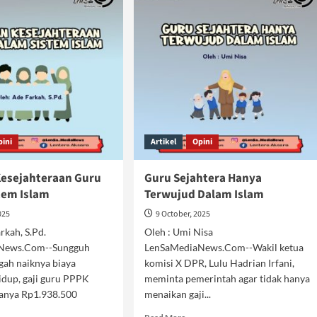
pini
Artikel
Opini
esejahteraan Guru
Guru Sejahtera Hanya
tem Islam
Terwujud Dalam Islam
025
9 October, 2025
rkah, S.Pd.
Oleh : Umi Nisa
News.Com--Sungguh
LenSaMediaNews.Com--Wakil ketua
ngah naiknya biaya
komisi X DPR, Lulu Hadrian Irfani,
idup, gaji guru PPPK
meminta pemerintah agar tidak hanya
hanya Rp1.938.500
menaikan gaji...
Read