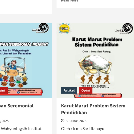
Read More
more
d
about
e
Guru
ut
Sejahtera
inan
Hanya
ejahteraan
Terwujud
u
Dalam
am
Islam
tem
am
pini
Artikel
Opini
pan Seremonial
Karut Marut Problem Sistem
Pendidikan
, 2025
30 June, 2025
i Wahyuningsih Institut
Oleh : Irma Sari Rahayu