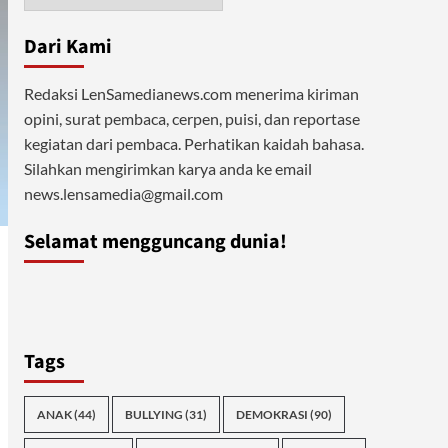
Dari Kami
Redaksi LenSamedianews.com menerima kiriman
opini, surat pembaca, cerpen, puisi, dan reportase
kegiatan dari pembaca. Perhatikan kaidah bahasa.
Silahkan mengirimkan karya anda ke email
news.lensamedia@gmail.com
Selamat mengguncang dunia!
Tags
ANAK
(44)
BULLYING
(31)
DEMOKRASI
(90)