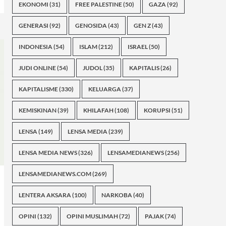
EKONOMI
(31)
FREE PALESTINE
(50)
GAZA
(92)
GENERASI
(92)
GENOSIDA
(43)
GEN Z
(43)
INDONESIA
(54)
ISLAM
(212)
ISRAEL
(50)
JUDI ONLINE
(54)
JUDOL
(35)
KAPITALIS
(26)
KAPITALISME
(330)
KELUARGA
(37)
KEMISKINAN
(39)
KHILAFAH
(108)
KORUPSI
(51)
LENSA
(149)
LENSA MEDIA
(239)
LENSA MEDIA NEWS
(326)
LENSAMEDIANEWS
(256)
LENSAMEDIANEWS.COM
(269)
LENTERA AKSARA
(100)
NARKOBA
(40)
OPINI
(132)
OPINI MUSLIMAH
(72)
PAJAK
(74)