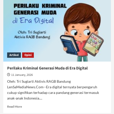
Online
Tak
Terkendali,
Krisis
Mental
Menguasai
Artikel
Opini
Perilaku Kriminal Generasi Muda di Era Digital
11 January, 2026
Oleh: Tri Sugiarti Aktivis RAGB Bandung
LenSaMediaNews.Com--Era digital ternyata berpengaruh
cukup signifikan terhadap cara pandang generasi termasuk
anak-anak Indonesia....
Read
Read More
more