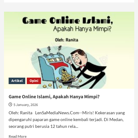
about
Sistem
Islam
Atasi
Jebakan
Game
Online
Artikel
Opini
Game Online Islami, Apakah Hanya Mimpi?
5 January, 2026
Oleh: Ranita LenSaMediaNews.Com--Miris! Kekerasan yang
dipengaruhi paparan game online kembali terjadi. Di Medan,
seorang putri berusia 12 tahun rela...
Read
Read More