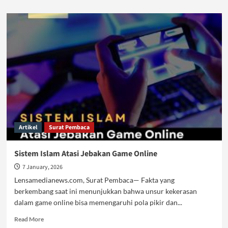
about
Perilaku
Kriminal
Generasi
Muda
di
Era
Digital
Artikel
Surat Pembaca
Sistem Islam Atasi Jebakan Game Online
7 January, 2026
Lensamedianews.com, Surat Pembaca— Fakta yang
berkembang saat ini menunjukkan bahwa unsur kekerasan
dalam game online bisa memengaruhi pola pikir dan...
Read
Read More
more