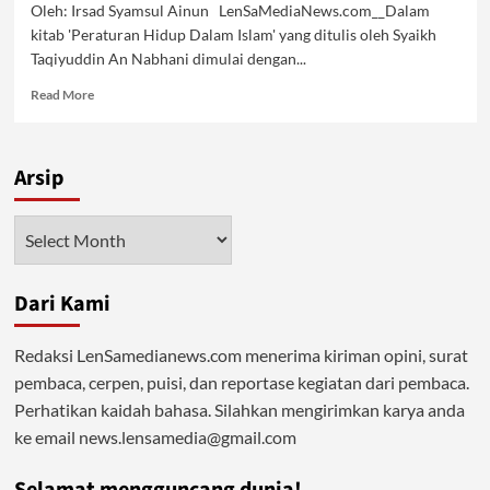
Oleh: Irsad Syamsul Ainun LenSaMediaNews.com__Dalam
kitab 'Peraturan Hidup Dalam Islam' yang ditulis oleh Syaikh
Taqiyuddin An Nabhani dimulai dengan...
Read
Read More
more
about
Teknologi
Arsip
Semakin
Canggih,
Waspada
Arsip
Iman
Generasi
Terkuras
Dari Kami
Habis
Redaksi LenSamedianews.com menerima kiriman opini, surat
pembaca, cerpen, puisi, dan reportase kegiatan dari pembaca.
Perhatikan kaidah bahasa. Silahkan mengirimkan karya anda
ke email news.lensamedia@gmail.com