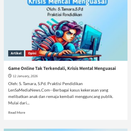
Perilaku
Generasi
Makin
Ngeri
Artikel
Opini
Game Online Tak Terkendali, Krisis Mental Menguasai
12 January, 2026
Oleh: S. Tamara, S.Pd. Praktisi Pendidikan
LenSaMediaNews.Com--Berbagai kasus kekerasan yang
melibatkan anak dan remaja kembali mengguncang publik.
Mulai dari...
Read
Read More
more
about
Game