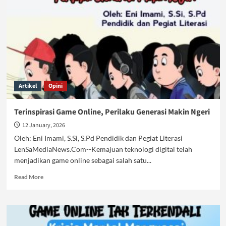
Nyawa,
Salah
Siapa?
Artikel
Opini
Terinspirasi Game Online, Perilaku Generasi Makin Ngeri
12 January, 2026
Oleh: Eni Imami, S.Si, S.Pd Pendidik dan Pegiat Literasi
LenSaMediaNews.Com--Kemajuan teknologi digital telah
menjadikan game online sebagai salah satu...
Read
Read More
more
about
Terinspirasi
Game
Online,