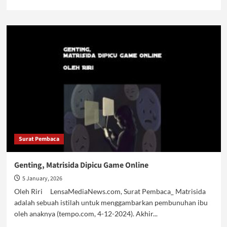
more
about
Game
Online
Islami,
Apakah
Hanya
Mimpi?
Surat Pembaca
Genting, Matrisida Dipicu Game Online
5 January, 2026
Oleh Riri LensaMediaNews.com, Surat Pembaca_ Matrisida
adalah sebuah istilah untuk menggambarkan pembunuhan ibu
oleh anaknya (tempo.com, 4-12-2024). Akhir...