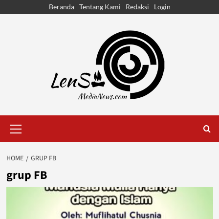
Skip
Beranda
Tentang Kami
Redaksi
Login
to
content
Primary
Menu
HOME
GRUP FB
grup FB