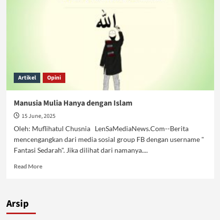
Artikel
Opini
Manusia Mulia Hanya dengan Islam
15 June, 2025
Oleh: Muflihatul Chusnia LenSaMediaNews.Com--Berita
mencengangkan dari media sosial group FB dengan username "
Fantasi Sedarah". Jika dilihat dari namanya....
Read
Read More
more
about
Manusia
Arsip
Mulia
Hanya