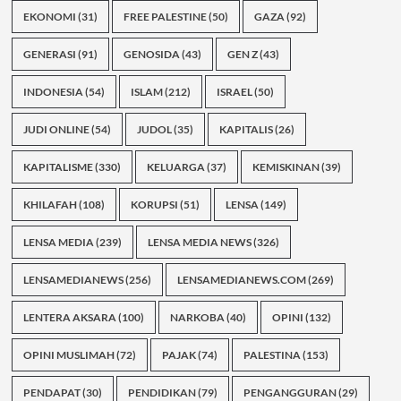
EKONOMI
(31)
FREE PALESTINE
(50)
GAZA
(92)
GENERASI
(91)
GENOSIDA
(43)
GEN Z
(43)
INDONESIA
(54)
ISLAM
(212)
ISRAEL
(50)
JUDI ONLINE
(54)
JUDOL
(35)
KAPITALIS
(26)
KAPITALISME
(330)
KELUARGA
(37)
KEMISKINAN
(39)
KHILAFAH
(108)
KORUPSI
(51)
LENSA
(149)
LENSA MEDIA
(239)
LENSA MEDIA NEWS
(326)
LENSAMEDIANEWS
(256)
LENSAMEDIANEWS.COM
(269)
LENTERA AKSARA
(100)
NARKOBA
(40)
OPINI
(132)
OPINI MUSLIMAH
(72)
PAJAK
(74)
PALESTINA
(153)
PENDAPAT
(30)
PENDIDIKAN
(79)
PENGANGGURAN
(29)