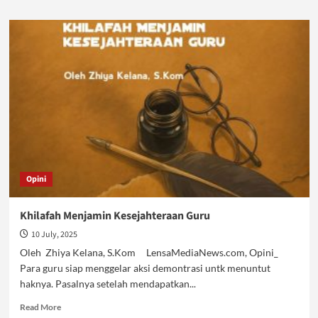
about
Kelayakan
Gaji
Guru
dalam
Mekanisme
Islam
Opini
Khilafah Menjamin Kesejahteraan Guru
10 July, 2025
Oleh Zhiya Kelana, S.Kom LensaMediaNews.com, Opini_
Para guru siap menggelar aksi demontrasi untk menuntut
haknya. Pasalnya setelah mendapatkan...
Read
Read More