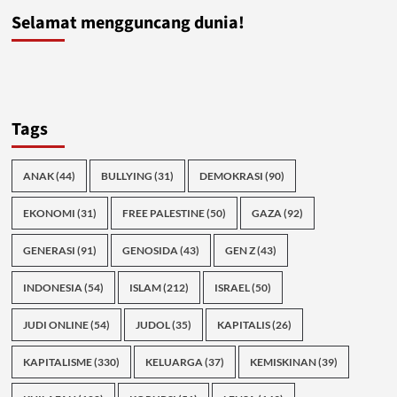
Selamat mengguncang dunia!
Tags
ANAK
(44)
BULLYING
(31)
DEMOKRASI
(90)
EKONOMI
(31)
FREE PALESTINE
(50)
GAZA
(92)
GENERASI
(91)
GENOSIDA
(43)
GEN Z
(43)
INDONESIA
(54)
ISLAM
(212)
ISRAEL
(50)
JUDI ONLINE
(54)
JUDOL
(35)
KAPITALIS
(26)
KAPITALISME
(330)
KELUARGA
(37)
KEMISKINAN
(39)