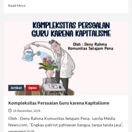
Read
Read More
more
about
Kenaikan
Tunjangan
Guru,
Benarkah
Meningkatkan
Kesejahteraan?
Artikel
Opini
Kompleksitas Persoalan Guru karena Kapitalisme
18 December, 2024
Oleh : Deny Rahma Komunitas Setajam Pena LenSa Media
News.com, "Engkau patriot pahlawan bangsa, tanpa tanda jasa",
sepenggal lirik...