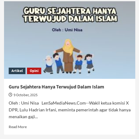
Indonesia
Menuju
Generasi
Tak
Waras
Artikel
Opini
Guru Sejahtera Hanya Terwujud Dalam Islam
9 October, 2025
Oleh : Umi Nisa LenSaMediaNews.Com--Wakil ketua komisi X
DPR, Lulu Hadrian Irfani, meminta pemerintah agar tidak hanya
menaikan gaji...
Read
Read More
more
about