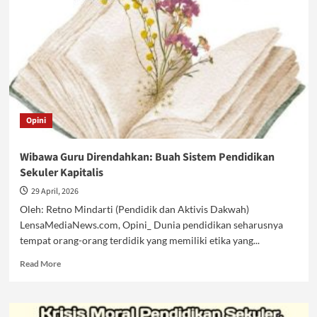
kepada
Guru
Terus
Ada
Opini
Wibawa Guru Direndahkan: Buah Sistem Pendidikan
Sekuler Kapitalis
29 April, 2026
Oleh: Retno Mindarti (Pendidik dan Aktivis Dakwah)
LensaMediaNews.com, Opini_ Dunia pendidikan seharusnya
tempat orang-orang terdidik yang memiliki etika yang...
Read
Read More
more
about
Wibawa
Guru