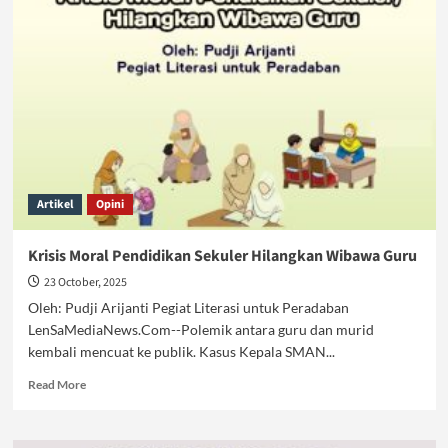
Direndahkan:
Buah
Sistem
Pendidikan
Sekuler
Kapitalis
Artikel
Opini
Krisis Moral Pendidikan Sekuler Hilangkan Wibawa Guru
23 October, 2025
Oleh: Pudji Arijanti Pegiat Literasi untuk Peradaban
LenSaMediaNews.Com--Polemik antara guru dan murid
kembali mencuat ke publik. Kasus Kepala SMAN...
Read
Read More
more
about
Krisis