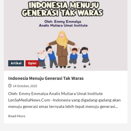
Moral
Pendidikan
Sekuler
Hilangkan
Wibawa
Guru
Artikel
Opini
Indonesia Menuju Generasi Tak Waras
14 October, 2025
Oleh: Emmy Emmalya Analis Mutiara Umat Institute
LenSaMediaNews.Com--Indonesia yang digadang-gadang akan
menuju generasi emas ternyata lebih tepat menuju generasi...
Read
Read More
more
about