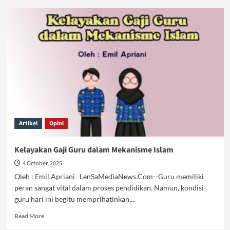
Guru
Sejahtera
Hanya
Terwujud
Dalam
Islam
Artikel
Opini
Kelayakan Gaji Guru dalam Mekanisme Islam
4 October, 2025
Oleh : Emil Apriani LenSaMediaNews.Com--Guru memiliki
peran sangat vital dalam proses pendidikan. Namun, kondisi
guru hari ini begitu memprihatinkan,...
Read
Read More
more