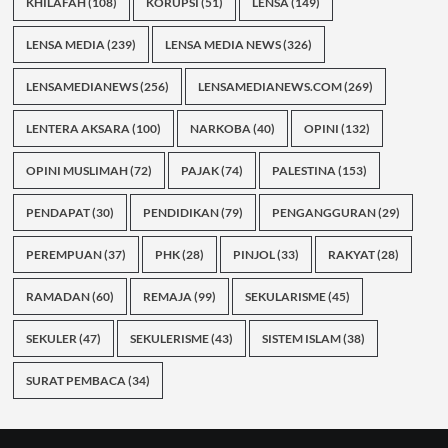
KHILAFAH
(108)
KORUPSI
(51)
LENSA
(149)
LENSA MEDIA
(239)
LENSA MEDIA NEWS
(326)
LENSAMEDIANEWS
(256)
LENSAMEDIANEWS.COM
(269)
LENTERA AKSARA
(100)
NARKOBA
(40)
OPINI
(132)
OPINI MUSLIMAH
(72)
PAJAK
(74)
PALESTINA
(153)
PENDAPAT
(30)
PENDIDIKAN
(79)
PENGANGGURAN
(29)
PEREMPUAN
(37)
PHK
(28)
PINJOL
(33)
RAKYAT
(28)
RAMADAN
(60)
REMAJA
(99)
SEKULARISME
(45)
SEKULER
(47)
SEKULERISME
(43)
SISTEM ISLAM
(38)
SURAT PEMBACA
(34)