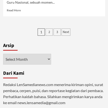
Guru Nasional, sebuah momen...
Read
Read More
more
about
Kompleksitas
Persoalan
Posts
2
3
Next
1
Guru
pagination
dan
Kualitas
Arsip
Siswa
Arsip
Dari Kami
Redaksi LenSamedianews.com menerima kiriman opini, surat
pembaca, cerpen, puisi, dan reportase kegiatan dari pembaca.
Perhatikan kaidah bahasa. Silahkan mengirimkan karya anda
ke email news.lensamedia@gmail.com