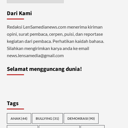
Dari Kami
Redaksi LenSamedianews.com menerima kiriman
opini, surat pembaca, cerpen, puisi, dan reportase
kegiatan dari pembaca. Perhatikan kaidah bahasa.
Silahkan mengirimkan karya anda ke email
news.lensamedia@gmail.com
Selamat mengguncang dunia!
Tags
ANAK
(44)
BULLYING
(31)
DEMOKRASI
(90)