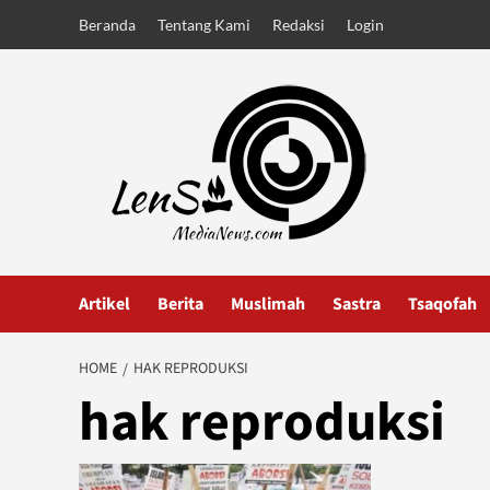
Skip
Beranda
Tentang Kami
Redaksi
Login
to
content
Artikel
Berita
Muslimah
Sastra
Tsaqofah
HOME
HAK REPRODUKSI
hak reproduksi