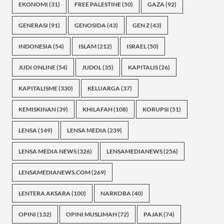
EKONOMI
(31)
FREE PALESTINE
(50)
GAZA
(92)
GENERASI
(91)
GENOSIDA
(43)
GEN Z
(43)
INDONESIA
(54)
ISLAM
(212)
ISRAEL
(50)
JUDI ONLINE
(54)
JUDOL
(35)
KAPITALIS
(26)
KAPITALISME
(330)
KELUARGA
(37)
KEMISKINAN
(39)
KHILAFAH
(108)
KORUPSI
(51)
LENSA
(149)
LENSA MEDIA
(239)
LENSA MEDIA NEWS
(326)
LENSAMEDIANEWS
(256)
LENSAMEDIANEWS.COM
(269)
LENTERA AKSARA
(100)
NARKOBA
(40)
OPINI
(132)
OPINI MUSLIMAH
(72)
PAJAK
(74)