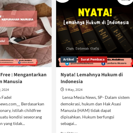
Artikel
Surat Pembaca
d Free : Mengantarkan
Nyata! Lemahnya Hukum di
n Manusia
Indonesia
, 2024
9 May, 2024
la Fadel
Lensa Mesia News, SP- Dalam sistem
ews.com__ Berdasarkan
demokrasi, hukum dan Hak Asasi
nary, istilah childfree
Manusia (HAM) tidak dapat
uatu kondisi seseorang
dipisahkan. Hukum berfungsi
 yang tidak...
sebagai...
d
Read