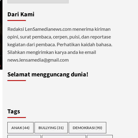
Dari Kami
Redaksi LenSamedianews.com menerima kiriman
opini, surat pembaca, cerpen, puisi, dan reportase
kegiatan dari pembaca. Perhatikan kaidah bahasa.
Silahkan mengirimkan karya anda ke email
news.lensamedia@gmail.com
Selamat mengguncang dunia!
Tags
ANAK
(44)
BULLYING
(31)
DEMOKRASI
(90)