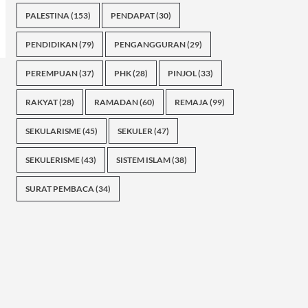
PALESTINA
(153)
PENDAPAT
(30)
PENDIDIKAN
(79)
PENGANGGURAN
(29)
PEREMPUAN
(37)
PHK
(28)
PINJOL
(33)
RAKYAT
(28)
RAMADAN
(60)
REMAJA
(99)
SEKULARISME
(45)
SEKULER
(47)
SEKULERISME
(43)
SISTEM ISLAM
(38)
SURAT PEMBACA
(34)