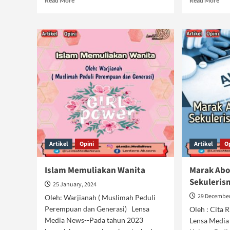
Read More
Read More
more
mor
about
abo
HAM:
Tre
Alat
Chi
Propaganda
Fre
dan
:
Penjajahan
Men
Barat
Kep
Man
Artikel
Opini
Artikel
O
Islam Memuliakan Wanita
Marak Abo
Sekuleris
25 January, 2024
29 December
Oleh: Warjianah ( Muslimah Peduli
Perempuan dan Generasi) Lensa
Oleh : Cita 
Media News--Pada tahun 2023
Lensa Media