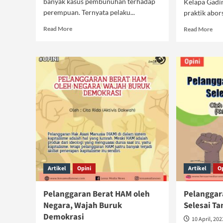
banyak kasus pembunuhan terhadap
Kelapa Gadi
perempuan. Ternyata pelaku...
praktik abors
Read
Rea
Read More
Read More
more
mor
about
abo
Islam
Mar
Memuliakan
Abo
Wanita
Bua
Bus
Sek
dan
Lib
Artikel
Opini
Artikel
O
Pelanggaran Berat HAM oleh
Pelanggar
Negara, Wajah Buruk
Selesai Ta
Demokrasi
10 April, 202