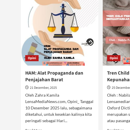
Opini
Opini
HAM: Alat Propaganda dan
Tren Chil
Penjajahan Barat
Kepunaha
21 December, 2025
25 December
Oleh Zahra Kamila
Oleh : Nabi
LensaMediaNews.com, Opini_ Tanggal
Lensamedian
10 Desember 2025 lalu, sebagaimana
Oxford Dictio
diketahui, untuk kesekian kalinya kita
merupakan s
peringati sebagai Hari...
atau pasangan
Read
Rea