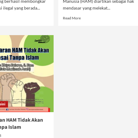
ng berhasil membongkar
Manusia (HAM) diartikan sebagai hak
i ilegal yang berada...
mendasar yang melekat...
d
Read
Read More
e
more
ut
about
ak
Membela
rsi,
HAM,
h
Membela
uk
Pepesan
ulerisme
Kosong?
eralisme
pini
an HAM Tidak Akan
npa Islam
3