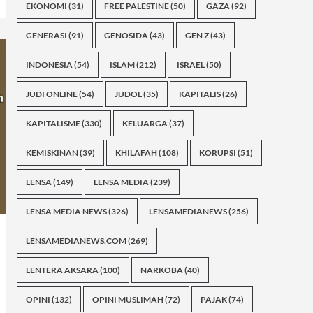
EKONOMI
(31)
FREE PALESTINE
(50)
GAZA
(92)
GENERASI
(91)
GENOSIDA
(43)
GEN Z
(43)
INDONESIA
(54)
ISLAM
(212)
ISRAEL
(50)
JUDI ONLINE
(54)
JUDOL
(35)
KAPITALIS
(26)
KAPITALISME
(330)
KELUARGA
(37)
KEMISKINAN
(39)
KHILAFAH
(108)
KORUPSI
(51)
LENSA
(149)
LENSA MEDIA
(239)
LENSA MEDIA NEWS
(326)
LENSAMEDIANEWS
(256)
LENSAMEDIANEWS.COM
(269)
LENTERA AKSARA
(100)
NARKOBA
(40)
OPINI
(132)
OPINI MUSLIMAH
(72)
PAJAK
(74)