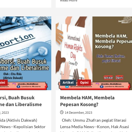
Read More
e
more
ut
about
n
Nyata!
ld
Lemahnya
e
Hukum
di
gantarkan
Indonesia
unahan
usia
pini
Artikel
Opini
rsi, Buah Busuk
Membela HAM, Membela
me dan Liberalisme
Pepesan Kosong?
, 2023
14 December, 2023
Rida (Aktivis Dakwah)
Oleh: Ummu Zhafran pegiat literasi
 News--Kepolisian Sektor
Lensa Media News--Konon, Hak Asasi