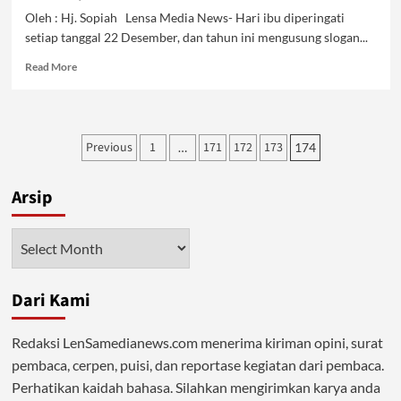
Oleh : Hj. Sopiah Lensa Media News- Hari ibu diperingati
setiap tanggal 22 Desember, dan tahun ini mengusung slogan...
Read
Read More
more
about
Refleksi
Hari
Posts
Previous
1
171
172
173
…
174
Ibu
pagination
:
Benarkah
Arsip
Perempuan
Berdaya,
Indonesia
Arsip
Maju?
Dari Kami
Redaksi LenSamedianews.com menerima kiriman opini, surat
pembaca, cerpen, puisi, dan reportase kegiatan dari pembaca.
Perhatikan kaidah bahasa. Silahkan mengirimkan karya anda