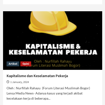
more
about
Risalah
Akhir
Tahun
(Ratu)
2023:
Mewujudkan
Islam
sebagai
Perisai
Hakiki
Artikel
Opini
Kapitalisme dan Keselamatan Pekerja
1 January, 2024
Oleh : Nurfillah Rahayu (Forum Literasi Muslimah Bogor)
Lensa Media News- Adanya kasus yang terjadi akibat
kecelakaan kerja di beberapa...