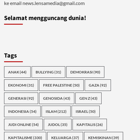
ke email news.lensamedia@gmail.com
Selamat mengguncang dunia!
Tags
ANAK
(44)
BULLYING
(31)
DEMOKRASI
(90)
EKONOMI
(31)
FREE PALESTINE
(50)
GAZA
(92)
GENERASI
(92)
GENOSIDA
(43)
GEN Z
(43)
INDONESIA
(54)
ISLAM
(212)
ISRAEL
(50)
JUDI ONLINE
(54)
JUDOL
(35)
KAPITALIS
(26)
KAPITALISME
(330)
KELUARGA
(37)
KEMISKINAN
(39)