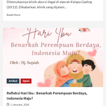
Ditemukannya klinik aborsi ilegal di daerah Kelapa Gading
(20/12). Dikabarkan, klinik yang dijalani...
Read
Read More
more
about
Getir
Pilu
Klinik
Aborsi
Ilegal
Artikel
Opini
Refleksi Hari Ibu : Benarkah Perempuan Berdaya,
Indonesia Maju?
1 January, 2024