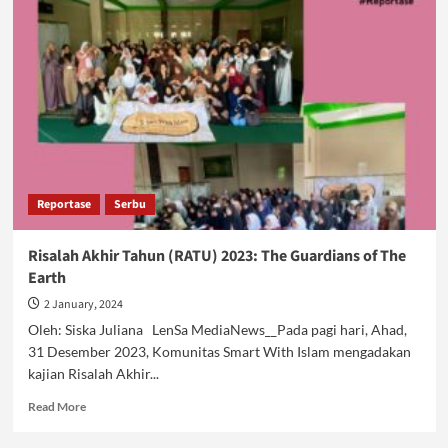
Tahun
dan
Sikap
Kaum
Muslim
Reportase
Serbu
Risalah Akhir Tahun (RATU) 2023: The Guardians of The
Earth
2 January, 2024
Oleh: Siska Juliana LenSa MediaNews__Pada pagi hari, Ahad,
31 Desember 2023, Komunitas Smart With Islam mengadakan
kajian Risalah Akhir...
Read
Read More
more
about