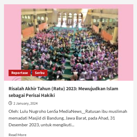
Risalah
Akhir
Tahun
(RATU)
2023:
The
Guardians
of
The
Earth
Reportase
Serbu
Risalah Akhir Tahun (Ratu) 2023: Mewujudkan Islam
sebagai Perisai Hakiki
2 January, 2024
Oleh: Lulu Nugroho LenSa MediaNews__Ratusan ibu muslimah
memadati Masjid di Bandung, Jawa Barat, pada Ahad, 31
Desember 2023, untuk mengikuti...
Read
Read More