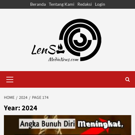
Skip
Beranda
Tentang Kami
Redaksi
Login
to
content
Primary
Menu
HOME
2024
PAGE 174
Year:
2024