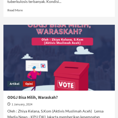
tuberkulosis terbanyak. Kondisi...
Read
Read More
more
about
Darurat
TBC,
Bukti
Lemahnya
Jaminan
Kesehatan
dalam
Sistem
Kapitalisme
Artikel
Opini
ODGJ Bisa Milih, Waraskah?
1 January, 2024
Oleh : Zhiya Kelana, S.Kom (Aktivis Muslimah Aceh) Lensa
Media News - KPU DKI Jakarta memberikan kesempatan