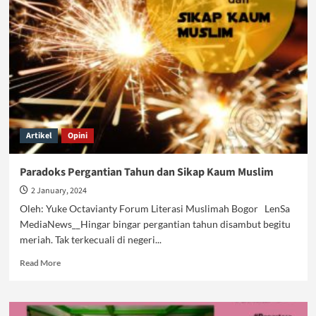
Diri
Meningkat,
Ada
Apakah
dengan
Masyarakat?
Artikel
Opini
Paradoks Pergantian Tahun dan Sikap Kaum Muslim
2 January, 2024
Oleh: Yuke Octavianty Forum Literasi Muslimah Bogor LenSa
MediaNews__Hingar bingar pergantian tahun disambut begitu
meriah. Tak terkecuali di negeri...
Read
Read More
more
about
Paradoks
Pergantian