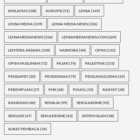
KHILAFAH
(108)
KORUPSI
(51)
LENSA
(149)
LENSA MEDIA
(239)
LENSA MEDIA NEWS
(326)
LENSAMEDIANEWS
(256)
LENSAMEDIANEWS.COM
(269)
LENTERA AKSARA
(100)
NARKOBA
(40)
OPINI
(132)
OPINI MUSLIMAH
(72)
PAJAK
(74)
PALESTINA
(153)
PENDAPAT
(30)
PENDIDIKAN
(79)
PENGANGGURAN
(29)
PEREMPUAN
(37)
PHK
(28)
PINJOL
(33)
RAKYAT
(28)
RAMADAN
(60)
REMAJA
(99)
SEKULARISME
(45)
SEKULER
(47)
SEKULERISME
(43)
SISTEM ISLAM
(38)
SURAT PEMBACA
(34)