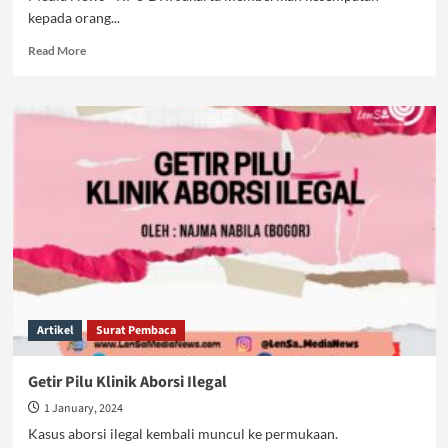
kepada orang...
Read
Read More
more
about
ODGJ
Bisa
Milih,
Waraskah?
Artikel
Surat Pembaca
Getir Pilu Klinik Aborsi Ilegal
1 January, 2024
Kasus aborsi ilegal kembali muncul ke permukaan.