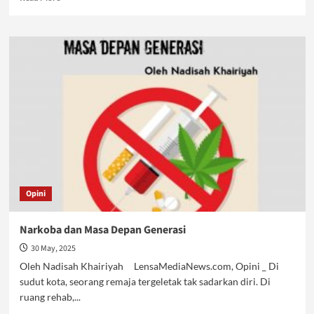
more
about
Pasar
Narkoba
Meluas
Syariat
Islam
Solusinya
Opini
Narkoba dan Masa Depan Generasi
30 May, 2025
Oleh Nadisah Khairiyah LensaMediaNews.com, Opini _ Di
sudut kota, seorang remaja tergeletak tak sadarkan diri. Di
ruang rehab,...