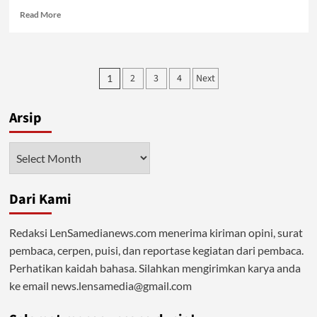
Read
Read More
more
about
Solusi
Islam
Posts
2
3
4
Next
1
Libas
pagination
Tuntas
Narkoba
Arsip
Arsip
Dari Kami
Redaksi LenSamedianews.com menerima kiriman opini, surat
pembaca, cerpen, puisi, dan reportase kegiatan dari pembaca.
Perhatikan kaidah bahasa. Silahkan mengirimkan karya anda
ke email news.lensamedia@gmail.com