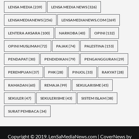
LENSA MEDIA
(239)
LENSA MEDIA NEWS
(326)
LENSAMEDIANEWS
(256)
LENSAMEDIANEWS.COM
(269)
LENTERA AKSARA
(100)
NARKOBA
(40)
OPINI
(132)
OPINI MUSLIMAH
(72)
PAJAK
(74)
PALESTINA
(153)
PENDAPAT
(30)
PENDIDIKAN
(79)
PENGANGGURAN
(29)
PEREMPUAN
(37)
PHK
(28)
PINJOL
(33)
RAKYAT
(28)
RAMADAN
(60)
REMAJA
(99)
SEKULARISME
(45)
SEKULER
(47)
SEKULERISME
(43)
SISTEM ISLAM
(38)
SURAT PEMBACA
(34)
Copyright © 2019. LenSaMediaNews.com
|
CoverNews
by