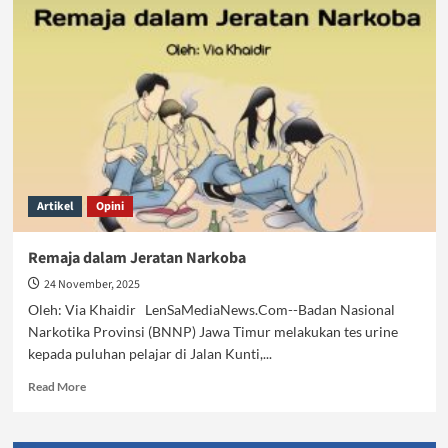
Narkoba,
Harus
Bagaimana?
Artikel
Opini
Remaja dalam Jeratan Narkoba
24 November, 2025
Oleh: Via Khaidir LenSaMediaNews.Com--Badan Nasional
Narkotika Provinsi (BNNP) Jawa Timur melakukan tes urine
kepada puluhan pelajar di Jalan Kunti,...
Read
Read More
more
about
Remaja