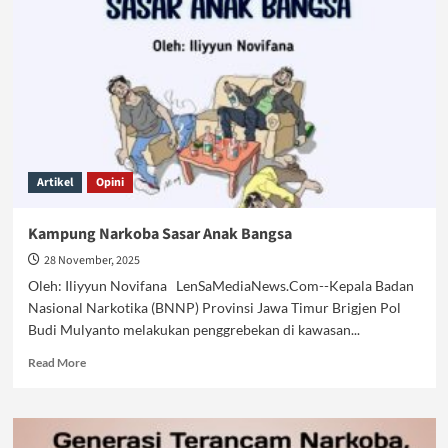
Sabu,
Tanggung
Jawab
Siapa?
Artikel
Opini
Kampung Narkoba Sasar Anak Bangsa
28 November, 2025
Oleh: Iliyyun Novifana LenSaMediaNews.Com--Kepala Badan
Nasional Narkotika (BNNP) Provinsi Jawa Timur Brigjen Pol
Budi Mulyanto melakukan penggrebekan di kawasan...
Read
Read More
more
about
Kampung
Narkoba