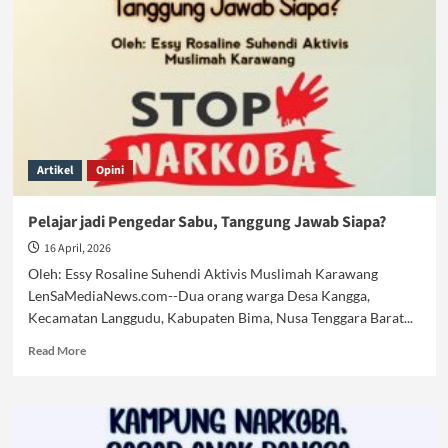
Pengedar
Artikel
Opini
Pelajar jadi Pengedar Sabu, Tanggung Jawab Siapa?
16 April, 2026
Oleh: Essy Rosaline Suhendi Aktivis Muslimah Karawang
LenSaMediaNews.com--Dua orang warga Desa Kangga,
Kecamatan Langgudu, Kabupaten Bima, Nusa Tenggara Barat...
Read
Read More
more
about
Pelajar
jadi
Pengedar