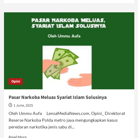
more
about
Narkoba
masih
Mengintai
Kita
Opini
Pasar Narkoba Meluas Syariat Islam Solusinya
1 June, 2025
Oleh Ummu Aufa LensaMediaNews.com, Opini_ Direktorat
Reserse Narkoba Polda metro jaya mengungkapkan kasus
peredaran narkotika jenis sabu di...
Read
Read More