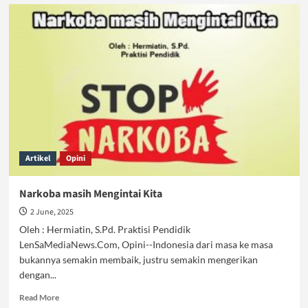
Narkoba
bagai
Permen
Anak,
akankah
Terus
Berlanjut?
Artikel
Opini
Narkoba masih Mengintai Kita
2 June, 2025
Oleh : Hermiatin, S.Pd. Praktisi Pendidik
LenSaMediaNews.Com, Opini--Indonesia dari masa ke masa
bukannya semakin membaik, justru semakin mengerikan
dengan...
Read
Read More