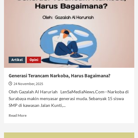
Sasar
Anak
Bangsa
Artikel
Opini
Generasi Terancam Narkoba, Harus Bagaimana?
24 November, 2025
Oleh Gazalah Al Haruriah LenSaMediaNews.Com--Narkoba di
Surabaya makin menyasar generasi muda. Sebanyak 15 siswa
SMP di kawasan Jalan Kunti,...
Read
Read More
more
about
Generasi
Terancam