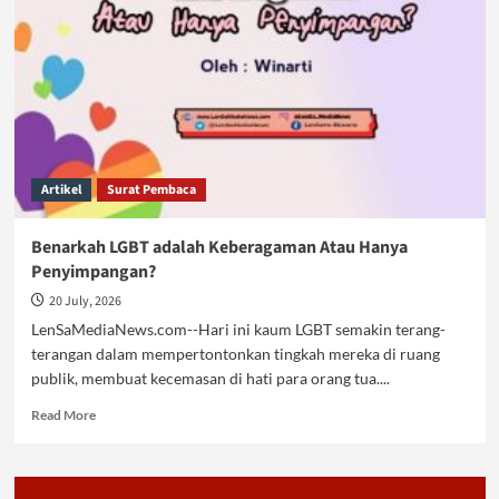
Program
Sarat
Polemik
Artikel
Surat Pembaca
Benarkah LGBT adalah Keberagaman Atau Hanya
Penyimpangan?
20 July, 2026
LenSaMediaNews.com--Hari ini kaum LGBT semakin terang-
terangan dalam mempertontonkan tingkah mereka di ruang
publik, membuat kecemasan di hati para orang tua....
Read
Read More
more
about
Benarkah
LGBT