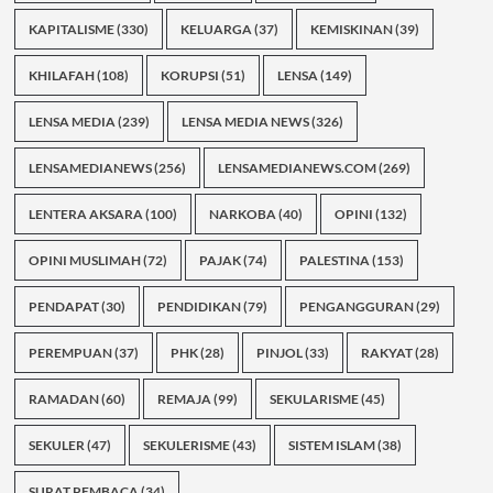
KAPITALISME
(330)
KELUARGA
(37)
KEMISKINAN
(39)
KHILAFAH
(108)
KORUPSI
(51)
LENSA
(149)
LENSA MEDIA
(239)
LENSA MEDIA NEWS
(326)
LENSAMEDIANEWS
(256)
LENSAMEDIANEWS.COM
(269)
LENTERA AKSARA
(100)
NARKOBA
(40)
OPINI
(132)
OPINI MUSLIMAH
(72)
PAJAK
(74)
PALESTINA
(153)
PENDAPAT
(30)
PENDIDIKAN
(79)
PENGANGGURAN
(29)
PEREMPUAN
(37)
PHK
(28)
PINJOL
(33)
RAKYAT
(28)
RAMADAN
(60)
REMAJA
(99)
SEKULARISME
(45)
SEKULER
(47)
SEKULERISME
(43)
SISTEM ISLAM
(38)
SURAT PEMBACA
(34)