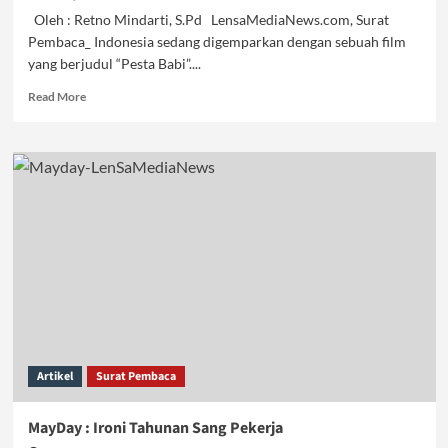
Oleh : Retno Mindarti, S.Pd LensaMediaNews.com, Surat
Pembaca_ Indonesia sedang digemparkan dengan sebuah film
yang berjudul “Pesta Babi”....
Read
Read More
more
about
Polemik
Film
Pesta
Babi
Artikel
Surat Pembaca
MayDay : Ironi Tahunan Sang Pekerja