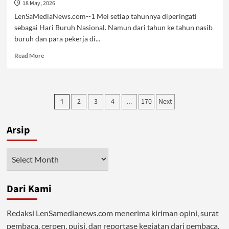
18 May, 2026
LenSaMediaNews.com--1 Mei setiap tahunnya diperingati
sebagai Hari Buruh Nasional. Namun dari tahun ke tahun nasib
buruh dan para pekerja di...
Read
Read More
more
about
MayDay
:
Posts
2
3
4
170
Next
1
…
Ironi
pagination
Tahunan
Sang
Arsip
Pekerja
Arsip
Dari Kami
Redaksi LenSamedianews.com menerima kiriman opini, surat
pembaca, cerpen, puisi, dan reportase kegiatan dari pembaca.