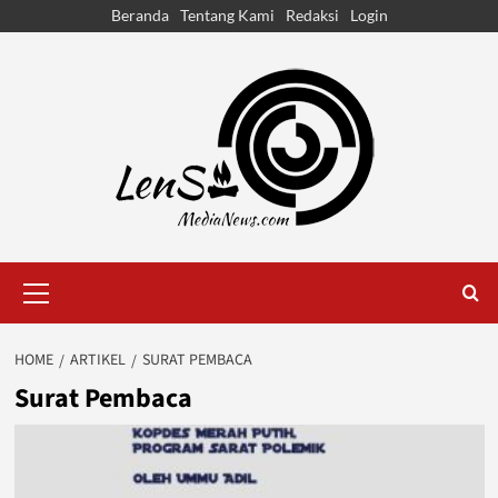
Skip
Beranda
Tentang Kami
Redaksi
Login
to
content
Primary
Menu
HOME
ARTIKEL
SURAT PEMBACA
Surat Pembaca