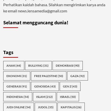
Perhatikan kaidah bahasa. Silahkan mengirimkan karya anda
ke email news.lensamedia@gmail.com
Selamat mengguncang dunia!
Tags
ANAK
(44)
BULLYING
(31)
DEMOKRASI
(90)
EKONOMI
(31)
FREE PALESTINE
(50)
GAZA
(92)
GENERASI
(91)
GENOSIDA
(43)
GEN Z
(43)
INDONESIA
(54)
ISLAM
(212)
ISRAEL
(50)
JUDI ONLINE
(54)
JUDOL
(35)
KAPITALIS
(26)