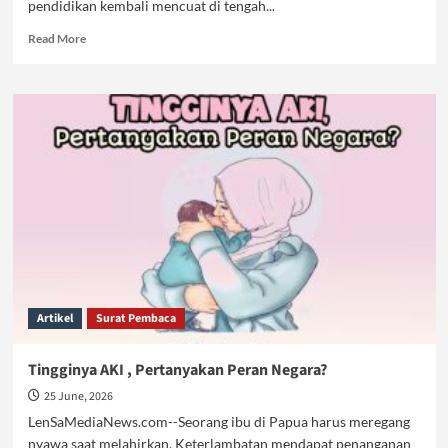
pendidikan kembali mencuat di tengah...
Read
Read More
more
about
Tahun
Ajaran
Baru,
Beban
Lama:
Potret
Pendidikan
dalam
Sistem
Kapitalisme
Artikel
Surat Pembaca
Tingginya AKI , Pertanyakan Peran Negara?
25 June, 2026
LenSaMediaNews.com--Seorang ibu di Papua harus meregang
nyawa saat melahirkan. Keterlambatan mendapat penanganan