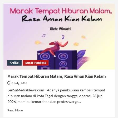
Koruptor
Kian
Nyata,
Bukan
Sekadar
Ulah
Oknum
Semata
Artikel
Surat Pembaca
Marak Tempat Hiburan Malam, Rasa Aman Kian Kelam
6 July, 2026
LenSaMediaNews.com--Adanya pembukaan kembali tempat
hiburan malam di kota Tegal dengan tanggal operasi 26 juni
2026, memicu kemarahan dan protes warga...
Read
Read More
more