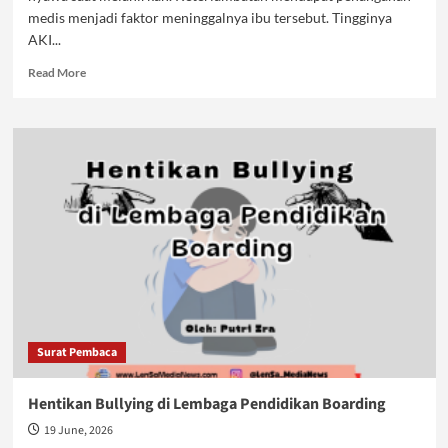
medis menjadi faktor meninggalnya ibu tersebut. Tingginya
AKI...
Read
Read More
more
about
Tingginya
AKI
,
Pertanyakan
Peran
Negara?
Surat Pembaca
Hentikan Bullying di Lembaga Pendidikan Boarding
19 June, 2026