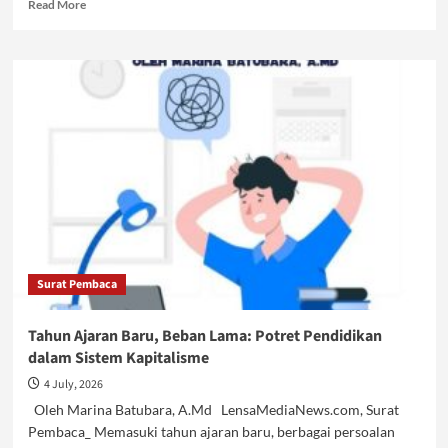
Read
Read More
more
about
Zionis
Menargetkan
Masa
Depan
Palestina,
Dunia
hanya
Menonton
Surat Pembaca
Tahun Ajaran Baru, Beban Lama: Potret Pendidikan
dalam Sistem Kapitalisme
4 July, 2026
Oleh Marina Batubara, A.Md LensaMediaNews.com, Surat
Pembaca_ Memasuki tahun ajaran baru, berbagai persoalan