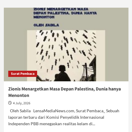
about
Marak
Tempat
Hiburan
Malam,
Rasa
Aman
Kian
Kelam
Surat Pembaca
Zionis Menargetkan Masa Depan Palestina, Dunia hanya
Menonton
4 July, 2026
Oleh Sabila LensaMediaNews.com, Surat Pembaca_ Sebuah
laporan terbaru dari Komisi Penyelidik Internasional
Independen PBB menegaskan realitas kelam di...