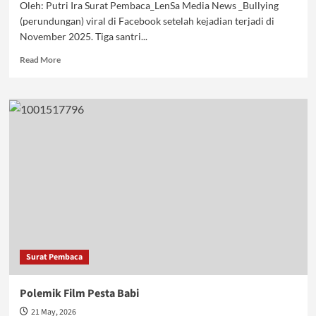
Oleh: Putri Ira Surat Pembaca_LenSa Media News _Bullying
(perundungan) viral di Facebook setelah kejadian terjadi di
November 2025. Tiga santri...
Read
Read More
more
about
Hentikan
Bullying
di
Lembaga
Pendidikan
Boarding
Surat Pembaca
Polemik Film Pesta Babi
21 May, 2026