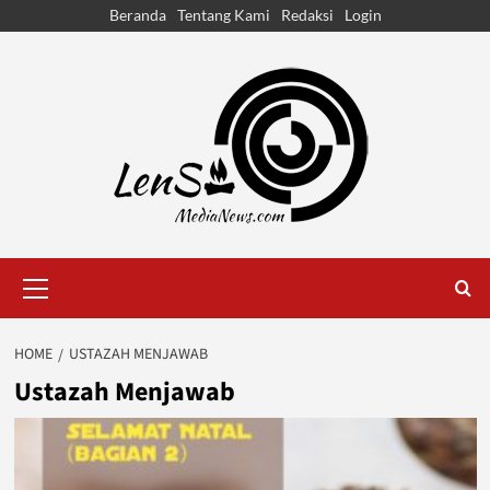
Skip
Beranda
Tentang Kami
Redaksi
Login
to
content
Primary
Menu
HOME
USTAZAH MENJAWAB
Ustazah Menjawab