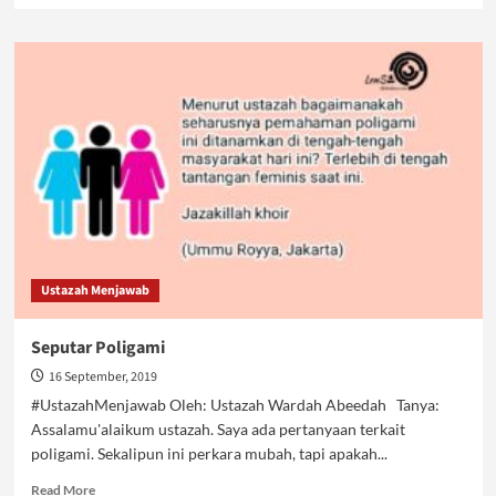
about
Tamu
Besar
di
Kekhalifahan:
Bagaimana
Islam
Menyikapi
Pemimpin
Agama
Lain?
Ustazah Menjawab
Seputar Poligami
16 September, 2019
#UstazahMenjawab Oleh: Ustazah Wardah Abeedah Tanya:
Assalamu'alaikum ustazah. Saya ada pertanyaan terkait
poligami. Sekalipun ini perkara mubah, tapi apakah...
Read
Read More