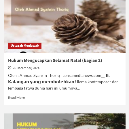
Ustazah Menjawab
Hukum Mengucapkan Selamat Natal (bagian 2)
26 December, 2024
Oleh : Ahmad Syahrin Thoriq Lensamedianews.com__ 𝗕.
𝗞𝗮𝗹𝗮𝗻𝗴𝗮𝗻 𝘆𝗮𝗻𝗴 𝗺𝗲𝗺𝗯𝗼𝗹𝗲𝗵𝗸𝗮𝗻 Ulama kontemporer dan
lembaga fatwa dunia hari ini umumnya...
Read
Read More
more
about
Hukum
Mengucapkan
Selamat