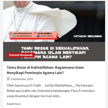
Haruskah
Menunggu
Sempurna
Sebelum
Berdakwah?
Ustazah Menjawab
Tamu Besar di Kekhalifahan: Bagaimana Islam
Menyikapi Pemimpin Agama Lain?
9 September, 2024
Oleh Sanznuya El-Fatih LenSa MediaNews__ Pertanyaan:
Beberapa waktu lalu Indonesia kedatangan Paus Fransiskus
yang disambut dengan hormat oleh...
Read
Read More
more