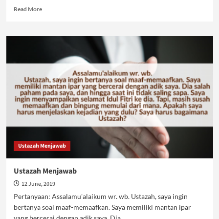
Read
Read More
more
about
Berkurban
Satu
Sapi
untuk
Tujuh
Orang
Ustazah Menjawab
Ustazah Menjawab
12 June, 2019
Pertanyaan: Assalamu'alaikum wr. wb. Ustazah, saya ingin
bertanya soal maaf-memaafkan. Saya memiliki mantan ipar
yang bercerai dengan adik saya. Dia...