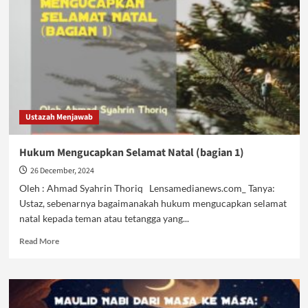
Natal
(bagian
2)
Ustazah Menjawab
Hukum Mengucapkan Selamat Natal (bagian 1)
26 December, 2024
Oleh : Ahmad Syahrin Thoriq Lensamedianews.com_ Tanya:
Ustaz, sebenarnya bagaimanakah hukum mengucapkan selamat
natal kepada teman atau tetangga yang...
Read
Read More
more
about
Hukum
Mengucapkan
Selamat