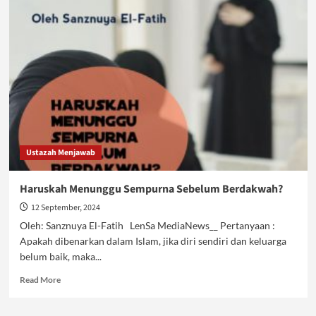
Nabi
dari
Masa
ke
Masa:
Jejak
Sejarah
dan
Perubahan
Tradisi
di
Ustazah Menjawab
Dunia
Islam
Haruskah Menunggu Sempurna Sebelum Berdakwah?
12 September, 2024
Oleh: Sanznuya El-Fatih LenSa MediaNews__ Pertanyaan :
Apakah dibenarkan dalam Islam, jika diri sendiri dan keluarga
belum baik, maka...
Read
Read More
more
about