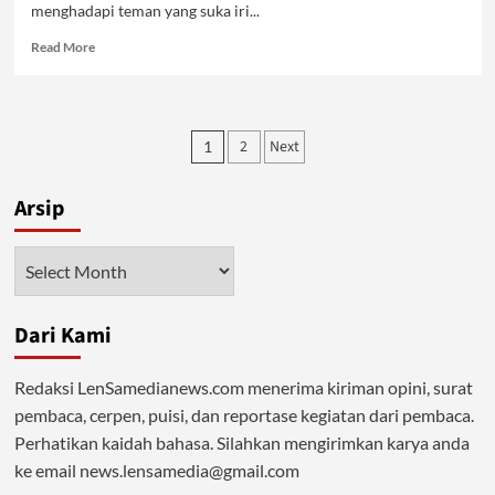
menghadapi teman yang suka iri...
Read
Read More
more
about
Menghadapi
Teman
Posts
2
Next
1
Iri
pagination
dan
Dengki
Arsip
Arsip
Dari Kami
Redaksi LenSamedianews.com menerima kiriman opini, surat
pembaca, cerpen, puisi, dan reportase kegiatan dari pembaca.
Perhatikan kaidah bahasa. Silahkan mengirimkan karya anda
ke email news.lensamedia@gmail.com