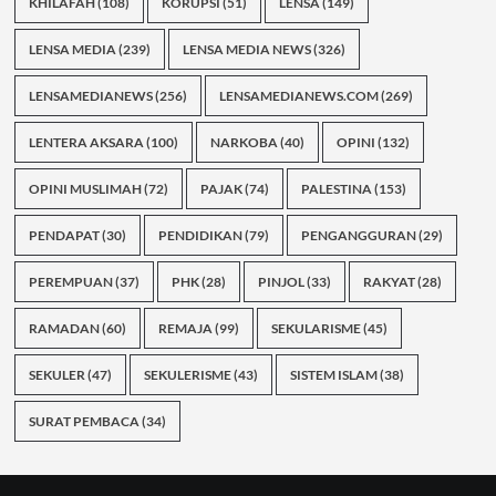
KHILAFAH
(108)
KORUPSI
(51)
LENSA
(149)
LENSA MEDIA
(239)
LENSA MEDIA NEWS
(326)
LENSAMEDIANEWS
(256)
LENSAMEDIANEWS.COM
(269)
LENTERA AKSARA
(100)
NARKOBA
(40)
OPINI
(132)
OPINI MUSLIMAH
(72)
PAJAK
(74)
PALESTINA
(153)
PENDAPAT
(30)
PENDIDIKAN
(79)
PENGANGGURAN
(29)
PEREMPUAN
(37)
PHK
(28)
PINJOL
(33)
RAKYAT
(28)
RAMADAN
(60)
REMAJA
(99)
SEKULARISME
(45)
SEKULER
(47)
SEKULERISME
(43)
SISTEM ISLAM
(38)
SURAT PEMBACA
(34)