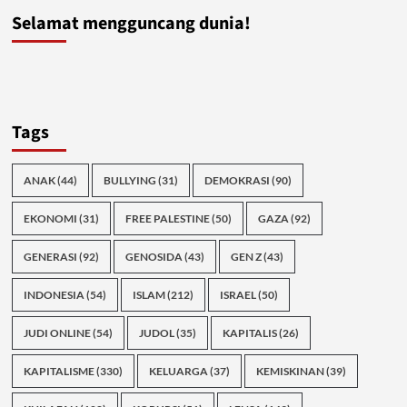
Selamat mengguncang dunia!
Tags
ANAK
(44)
BULLYING
(31)
DEMOKRASI
(90)
EKONOMI
(31)
FREE PALESTINE
(50)
GAZA
(92)
GENERASI
(92)
GENOSIDA
(43)
GEN Z
(43)
INDONESIA
(54)
ISLAM
(212)
ISRAEL
(50)
JUDI ONLINE
(54)
JUDOL
(35)
KAPITALIS
(26)
KAPITALISME
(330)
KELUARGA
(37)
KEMISKINAN
(39)