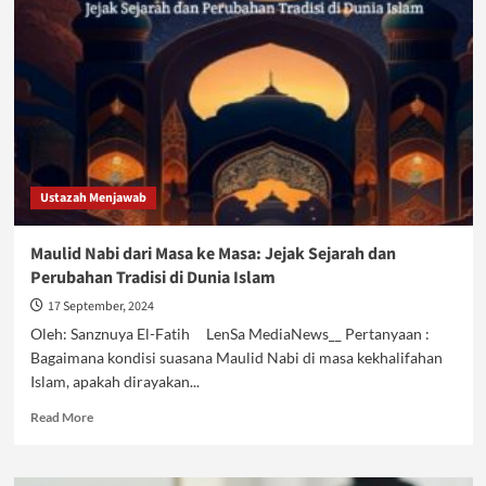
Natal
(bagian
1)
Ustazah Menjawab
Maulid Nabi dari Masa ke Masa: Jejak Sejarah dan
Perubahan Tradisi di Dunia Islam
17 September, 2024
Oleh: Sanznuya El-Fatih LenSa MediaNews__ Pertanyaan :
Bagaimana kondisi suasana Maulid Nabi di masa kekhalifahan
Islam, apakah dirayakan...
Read
Read More
more
about
Maulid