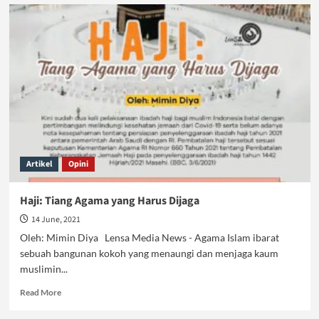
Sistem
Ekonomi
Islam
:
Solusi
Permasalahan
Ekonomi
Kapitalis
Artikel
Opini
Haji: Tiang Agama yang Harus Dijaga
14 June, 2021
Oleh: Mimin Diya Lensa Media News - Agama Islam ibarat
sebuah bangunan kokoh yang menaungi dan menjaga kaum
muslimin...
Read
Read More
more
about