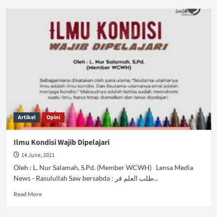
Haji:
Tiang
Agama
yang
Harus
Dijaga
Artikel
Opini
Ilmu Kondisi Wajib Dipelajari
14 June, 2021
Oleh : L. Nur Salamah, S.Pd. (Member WCWH) Lensa Media
News - Rasulullah Saw bersabda : طلب العلم فر...
Read
Read More
more
about