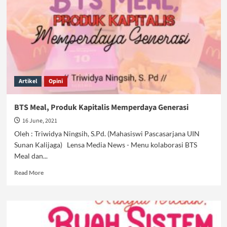
Negara
Gagal
Artikel
Opini
BTS Meal, Produk Kapitalis Memperdaya Generasi
16 June, 2021
Oleh : Triwidya Ningsih, S.Pd. (Mahasiswi Pascasarjana UIN
Sunan Kalijaga) Lensa Media News - Menu kolaborasi BTS
Meal dan...
Read
Read More
more
about
BTS
Meal,
Produk