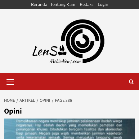
Skip
Beranda
Tentang Kami
Redaksi
Login
to
content
Primary
Menu
HOME
ARTIKEL
OPINI
PAGE 386
Opini