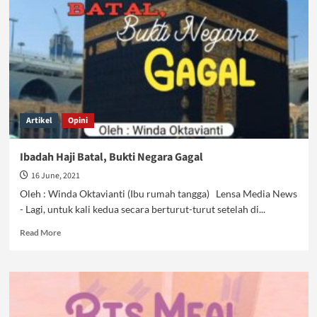
Tanggung
Jawab
Siapa?
Artikel
Opini
Ibadah Haji Batal, Bukti Negara Gagal
16 June, 2021
Oleh : Winda Oktavianti (Ibu rumah tangga) Lensa Media News
- Lagi, untuk kali kedua secara berturut-turut setelah di...
Read
Read More
more
about
Ibadah
Haji
Batal,
Bukti