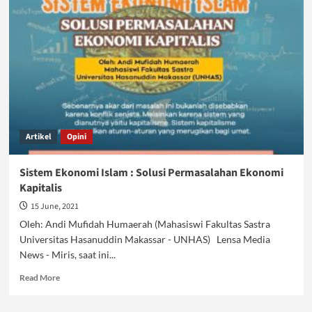
Warga
Bekasi
Jangan
Lalai
Artikel
Opini
Sistem Ekonomi Islam : Solusi Permasalahan Ekonomi
Kapitalis
15 June, 2021
Oleh: Andi Mufidah Humaerah (Mahasiswi Fakultas Sastra
Universitas Hasanuddin Makassar - UNHAS) Lensa Media
News - Miris, saat ini...
Read
Read More
more
about