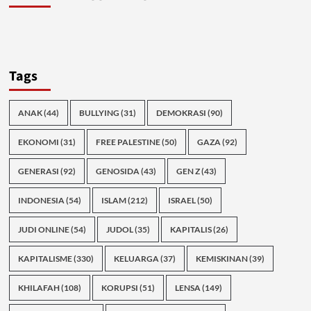
Tags
ANAK
(44)
BULLYING
(31)
DEMOKRASI
(90)
EKONOMI
(31)
FREE PALESTINE
(50)
GAZA
(92)
GENERASI
(92)
GENOSIDA
(43)
GEN Z
(43)
INDONESIA
(54)
ISLAM
(212)
ISRAEL
(50)
JUDI ONLINE
(54)
JUDOL
(35)
KAPITALIS
(26)
KAPITALISME
(330)
KELUARGA
(37)
KEMISKINAN
(39)
KHILAFAH
(108)
KORUPSI
(51)
LENSA
(149)