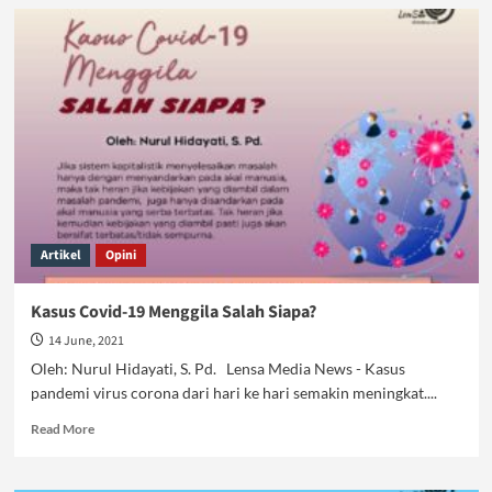
Ilmu
Kondisi
Wajib
Dipelajari
Artikel
Opini
Kasus Covid-19 Menggila Salah Siapa?
14 June, 2021
Oleh: Nurul Hidayati, S. Pd. Lensa Media News - Kasus
pandemi virus corona dari hari ke hari semakin meningkat....
Read
Read More
more
about
Kasus