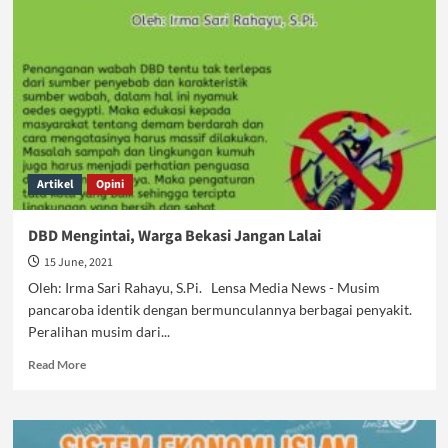
Sistem
Kapitalistik
Artikel
Opini
DBD Mengintai, Warga Bekasi Jangan Lalai
15 June, 2021
Oleh: Irma Sari Rahayu, S.Pi. Lensa Media News - Musim
pancaroba identik dengan bermunculannya berbagai penyakit.
Peralihan musim dari...
Read
Read More
more
about
DBD
Mengintai,