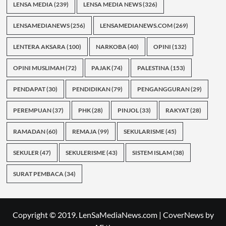
LENSA MEDIA
(239)
LENSA MEDIA NEWS
(326)
LENSAMEDIANEWS
(256)
LENSAMEDIANEWS.COM
(269)
LENTERA AKSARA
(100)
NARKOBA
(40)
OPINI
(132)
OPINI MUSLIMAH
(72)
PAJAK
(74)
PALESTINA
(153)
PENDAPAT
(30)
PENDIDIKAN
(79)
PENGANGGURAN
(29)
PEREMPUAN
(37)
PHK
(28)
PINJOL
(33)
RAKYAT
(28)
RAMADAN
(60)
REMAJA
(99)
SEKULARISME
(45)
SEKULER
(47)
SEKULERISME
(43)
SISTEM ISLAM
(38)
SURAT PEMBACA
(34)
Copyright © 2019. LenSaMediaNews.com
|
CoverNews
by