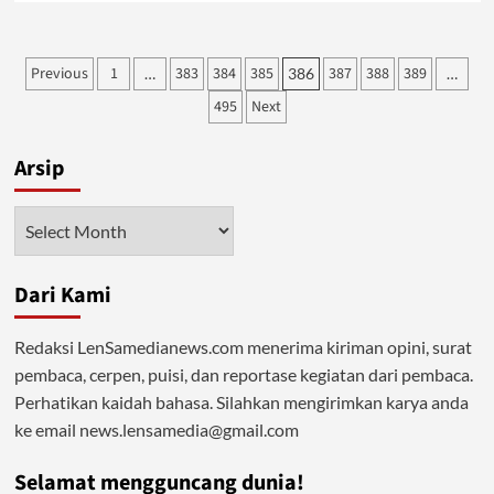
about
Vaksin
Gotong
Posts
Previous
1
383
384
385
387
388
389
…
386
…
Royong:
pagination
“Pepesan
495
Next
Kosong”
Demokrasi
untuk
Arsip
Pemulihan
Ekonomi
Arsip
Dari Kami
Redaksi LenSamedianews.com menerima kiriman opini, surat
pembaca, cerpen, puisi, dan reportase kegiatan dari pembaca.
Perhatikan kaidah bahasa. Silahkan mengirimkan karya anda
ke email news.lensamedia@gmail.com
Selamat mengguncang dunia!