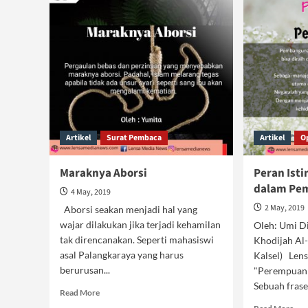
Artikel
Surat Pembaca
Artikel
O
Maraknya Aborsi
Peran Is
dalam Pe
4 May, 2019
2 May, 2019
Aborsi seakan menjadi hal yang
wajar dilakukan jika terjadi kehamilan
Oleh: Umi D
tak direncanakan. Seperti mahasiswi
Khodijah Al
asal Palangkaraya yang harus
Kalsel) Le
berurusan...
"Perempuan a
Sebuah frase 
Read
Read More
more
Rea