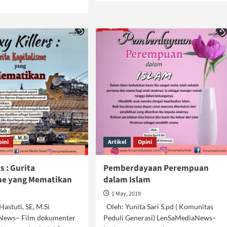
about
e
Memaknai
ut
Islam
an
Garis
imewa
Keras
empuan
am
bangunan
pini
Artikel
Opini
s : Gurita
Pemberdayaan Perempuan
me yang Mematikan
dalam Islam
1 May, 2019
Hastuti, SE, M.Si
Oleh: Yunita Sari S.pd ( Komunitas
News– Film dokumenter
Peduli Generasi) LenSaMediaNews–