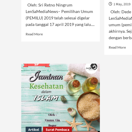
1 May, 2019
Oleh: Sri Retno Ningrum
LenSaMediaNews– Pemilihan Umum
Oleh: Dede 
(PEMILU) 2019 telah selesai digelar
LenSaMediaN
pada tanggal 17 april 2019 yang lalu....
umum (pemil
akhirnya. Se
Read
Read More
dengan berba
more
about
Rea
Read More
2019,
mor
Pemilu
abo
yang
Ilus
Memilukan
Dem
Wuj
Per
Hak
Artikel
Surat Pembaca