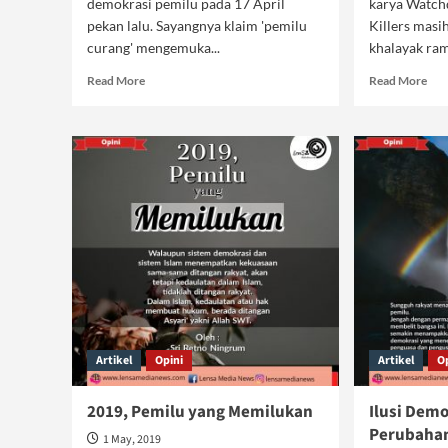
demokrasi pemilu pada 17 April
karya Watch
pekan lalu. Sayangnya klaim 'pemilu
Killers masi
curang' mengemuka...
khalayak rama
Read
Rea
Read More
Read More
more
mor
about
abo
Menyibak
Sex
Tabir
Kill
Hipokrisi
:
Demokrasi
Gur
Kap
yan
Mem
Artikel
Opini
Artikel
O
2019, Pemilu yang Memilukan
Ilusi Dem
Perubahan
1 May, 2019