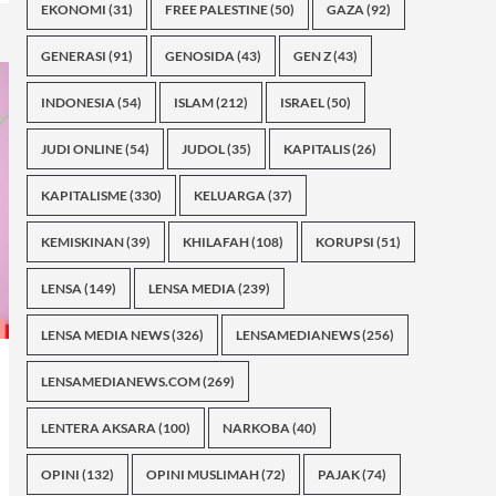
EKONOMI
(31)
FREE PALESTINE
(50)
GAZA
(92)
GENERASI
(91)
GENOSIDA
(43)
GEN Z
(43)
INDONESIA
(54)
ISLAM
(212)
ISRAEL
(50)
JUDI ONLINE
(54)
JUDOL
(35)
KAPITALIS
(26)
KAPITALISME
(330)
KELUARGA
(37)
KEMISKINAN
(39)
KHILAFAH
(108)
KORUPSI
(51)
LENSA
(149)
LENSA MEDIA
(239)
LENSA MEDIA NEWS
(326)
LENSAMEDIANEWS
(256)
LENSAMEDIANEWS.COM
(269)
LENTERA AKSARA
(100)
NARKOBA
(40)
OPINI
(132)
OPINI MUSLIMAH
(72)
PAJAK
(74)