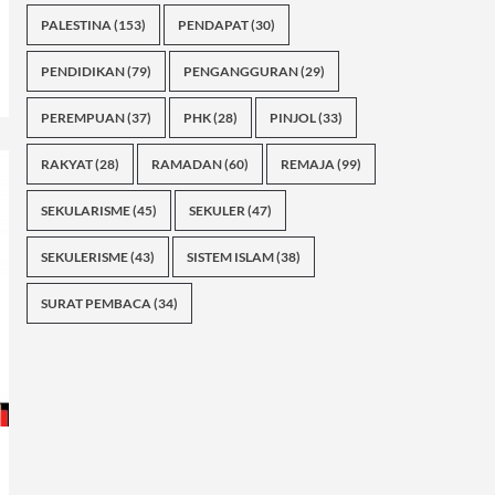
PALESTINA
(153)
PENDAPAT
(30)
PENDIDIKAN
(79)
PENGANGGURAN
(29)
PEREMPUAN
(37)
PHK
(28)
PINJOL
(33)
RAKYAT
(28)
RAMADAN
(60)
REMAJA
(99)
SEKULARISME
(45)
SEKULER
(47)
SEKULERISME
(43)
SISTEM ISLAM
(38)
SURAT PEMBACA
(34)