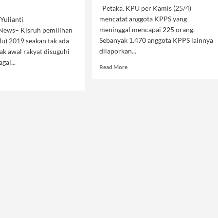
Petaka. KPU per Kamis (25/4)
mencatat anggota KPPS yang
Yulianti
meninggal mencapai 225 orang.
ews– Kisruh pemilihan
Sebanyak 1.470 anggota KPPS lainnya
u) 2019 seakan tak ada
dilaporkan...
jak awal rakyat disuguhi
gai...
Read
Read More
more
d
about
e
Masihkah
ut
Berharap?
i
okrasi
udkan
ubahan
iki