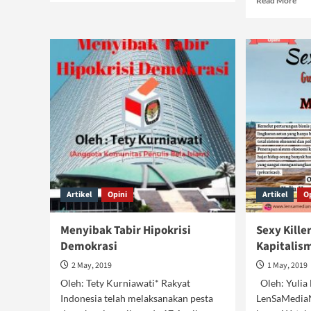
Read More
about
mor
Maraknya
abo
Aborsi
Per
Ist
Per
dal
Pem
Artikel
Opini
Artikel
O
Menyibak Tabir Hipokrisi
Sexy Killer
Demokrasi
Kapitalis
2 May, 2019
1 May, 2019
Oleh: Tety Kurniawati* Rakyat
Oleh: Yulia 
Indonesia telah melaksanakan pesta
LenSaMedia