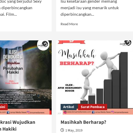
doc yang berjudul Sexy
Isu kesetaraan gender memang
h diperbincangkan
menjadi isu yang menarik untuk
i. Film...
diperbincangkan...
d
Read
Read More
e
more
ut
about
y
Pemberdayaan
ers
Perempuan
dalam
ita
Islam
italisme
g
atikan
pini
Artikel
Surat Pembaca
okrasi Wujudkan
Masihkah Berharap?
 Hakiki
1 May, 2019