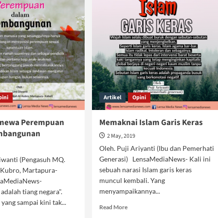
pini
Artikel
Opini
timewa Perempuan
Memaknai Islam Garis Keras
mbangunan
2 May, 2019
Oleh. Puji Ariyanti (Ibu dan Pemerhati
Generasi) LensaMediaNews- Kali ini
iwanti (Pengasuh MQ.
sebuah narasi Islam garis keras
-Kubro, Martapura-
muncul kembali. Yang
nsaMediaNews-
menyampaikannya...
dalah tiang negara".
yang sampai kini tak...
Read
Read More
more
d