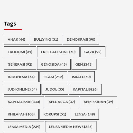
Tags
ANAK
(44)
BULLYING
(31)
DEMOKRASI
(90)
EKONOMI
(31)
FREE PALESTINE
(50)
GAZA
(92)
GENERASI
(92)
GENOSIDA
(43)
GEN Z
(43)
INDONESIA
(54)
ISLAM
(212)
ISRAEL
(50)
JUDI ONLINE
(54)
JUDOL
(35)
KAPITALIS
(26)
KAPITALISME
(330)
KELUARGA
(37)
KEMISKINAN
(39)
KHILAFAH
(108)
KORUPSI
(51)
LENSA
(149)
LENSA MEDIA
(239)
LENSA MEDIA NEWS
(326)