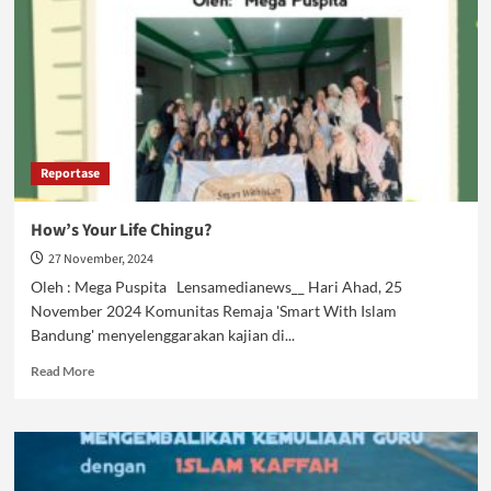
Reportase
How’s Your Life Chingu?
27 November, 2024
Oleh : Mega Puspita Lensamedianews__ Hari Ahad, 25
November 2024 Komunitas Remaja 'Smart With Islam
Bandung' menyelenggarakan kajian di...
Read
Read More
more
about
How’s
Your
Life