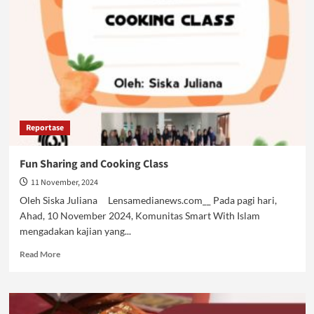
dengan
Islam
Kaffah
Reportase
Fun Sharing and Cooking Class
11 November, 2024
Oleh Siska Juliana Lensamedianews.com__ Pada pagi hari,
Ahad, 10 November 2024, Komunitas Smart With Islam
mengadakan kajian yang...
Read
Read More
more
about
Fun
Sharing