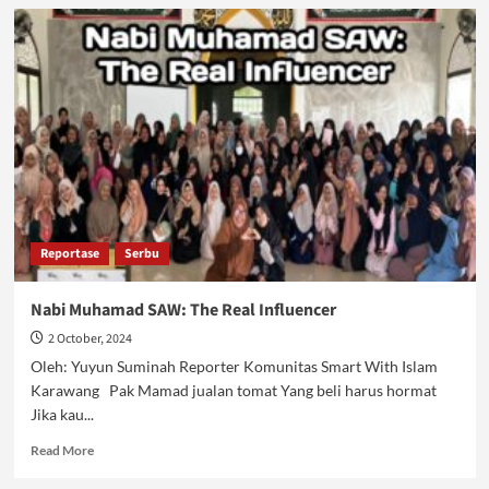
Memaknai
Islam
Rahmatan
lil
A’lamin
Reportase
Serbu
Nabi Muhamad SAW: The Real Influencer
2 October, 2024
Oleh: Yuyun Suminah Reporter Komunitas Smart With Islam
Karawang Pak Mamad jualan tomat Yang beli harus hormat
Jika kau...
Read
Read More
more
about