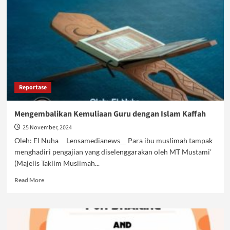
Chingu?
Reportase
Mengembalikan Kemuliaan Guru dengan Islam Kaffah
25 November, 2024
Oleh: El Nuha Lensamedianews__ Para ibu muslimah tampak
menghadiri pengajian yang diselenggarakan oleh MT Mustami'
(Majelis Taklim Muslimah...
Read
Read More
more
about
Mengembalikan
Kemuliaan
Guru