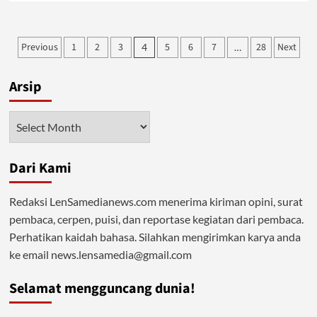
about
Wanita
Berkarir
Posts
Previous
1
2
3
5
6
7
28
Next
4
…
Surga
pagination
Arsip
Arsip
Dari Kami
Redaksi LenSamedianews.com menerima kiriman opini, surat
pembaca, cerpen, puisi, dan reportase kegiatan dari pembaca.
Perhatikan kaidah bahasa. Silahkan mengirimkan karya anda
ke email news.lensamedia@gmail.com
Selamat mengguncang dunia!