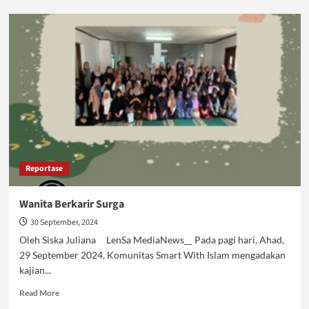
Nabi
Muhamad
SAW:
The
Real
Influencer
Reportase
Wanita Berkarir Surga
30 September, 2024
Oleh Siska Juliana LenSa MediaNews__ Pada pagi hari, Ahad,
29 September 2024, Komunitas Smart With Islam mengadakan
kajian...
Read
Read More
more