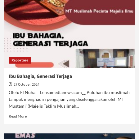
and
Cooking
Class
Reportase
Ibu Bahagia, Generasi Terjaga
27 October, 2024
Oleh: El Nuha Lensamedianews.com__ Puluhan ibu muslimah
tampak menghadiri pengajian yang diselenggarakan oleh MT
Mustami' (Majelis Taklim Muslimah...
Read
Read More
more
about
Ibu
Bahagia,