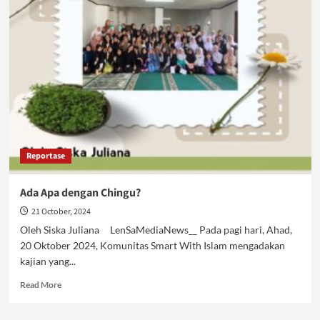
Generasi
Emas
dengan
Islam
Kaffah
Reportase
Ada Apa dengan Chingu?
21 October, 2024
Oleh Siska Juliana LenSaMediaNews__ Pada pagi hari, Ahad,
20 Oktober 2024, Komunitas Smart With Islam mengadakan
kajian yang...
Read
Read More
more
about