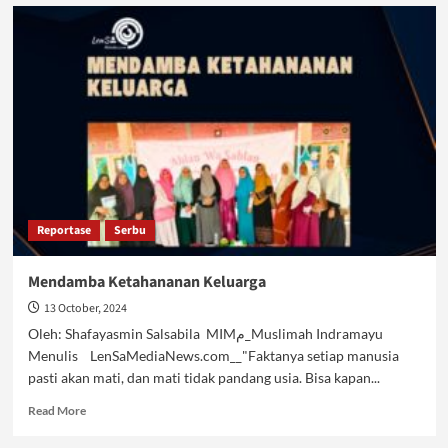
Ada
Apa
dengan
Chingu?
Reportase
Serbu
Mendamba Ketahananan Keluarga
13 October, 2024
Oleh: Shafayasmin Salsabila MIMم_Muslimah Indramayu
Menulis LenSaMediaNews.com__"Faktanya setiap manusia
pasti akan mati, dan mati tidak pandang usia. Bisa kapan...
Read
Read More
more
about