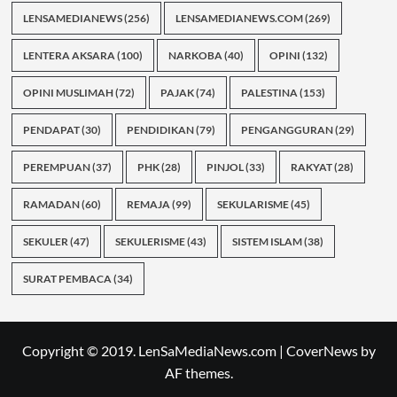
LENSAMEDIANEWS
(256)
LENSAMEDIANEWS.COM
(269)
LENTERA AKSARA
(100)
NARKOBA
(40)
OPINI
(132)
OPINI MUSLIMAH
(72)
PAJAK
(74)
PALESTINA
(153)
PENDAPAT
(30)
PENDIDIKAN
(79)
PENGANGGURAN
(29)
PEREMPUAN
(37)
PHK
(28)
PINJOL
(33)
RAKYAT
(28)
RAMADAN
(60)
REMAJA
(99)
SEKULARISME
(45)
SEKULER
(47)
SEKULERISME
(43)
SISTEM ISLAM
(38)
SURAT PEMBACA
(34)
Copyright © 2019. LenSaMediaNews.com
|
CoverNews
by
AF themes.