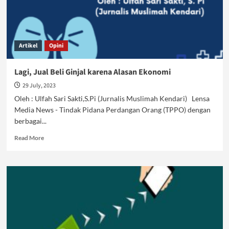
Masa
Kini?
Artikel
Opini
Lagi, Jual Beli Ginjal karena Alasan Ekonomi
29 July, 2023
Oleh : Ulfah Sari Sakti,S.Pi (Jurnalis Muslimah Kendari) Lensa
Media News - Tindak Pidana Perdangan Orang (TPPO) dengan
berbagai...
Read
Read More
more
about
Lagi,
Jual
Beli
Ginjal
karena
Alasan
Ekonomi