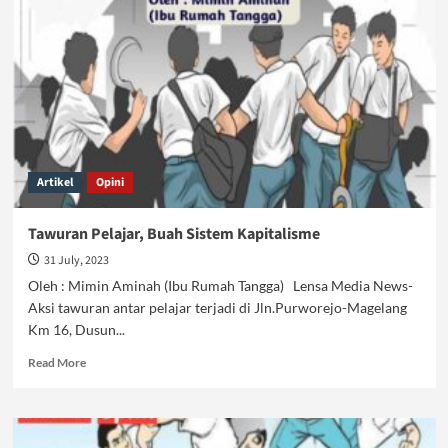
Siapkan
Generasi
Berislam
Kaffah
Artikel
Opini
Tawuran Pelajar, Buah Sistem Kapitalisme
31 July, 2023
Oleh : Mimin Aminah (Ibu Rumah Tangga) Lensa Media News-
Aksi tawuran antar pelajar terjadi di Jln.Purworejo-Magelang
Km 16, Dusun...
Read
Read More
more
about
Tawuran
Pelajar,