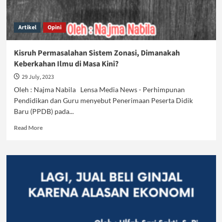
Artikel
Opini
Kisruh Permasalahan Sistem Zonasi, Dimanakah
Keberkahan Ilmu di Masa Kini?
29 July, 2023
Oleh : Najma Nabila Lensa Media News - Perhimpunan
Pendidikan dan Guru menyebut Penerimaan Peserta Didik
Baru (PPDB) pada...
Read
Read More
more
about
Kisruh
Permasalahan
Sistem
Zonasi,
Dimanakah
Keberkahan
Ilmu
di