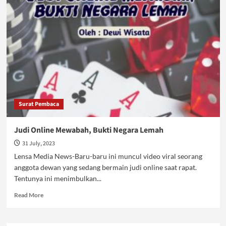
Pelajar,
Generasi
Hilang
Arah?
Surat Pembaca
Judi Online Mewabah, Bukti Negara Lemah
31 July, 2023
Lensa Media News-Baru-baru ini muncul video viral seorang
anggota dewan yang sedang bermain judi online saat rapat.
Tentunya ini menimbulkan...
Read
Read More
more
about
Judi