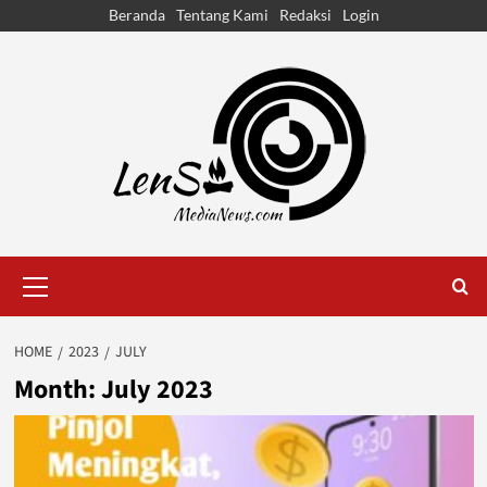
Skip
Beranda
Tentang Kami
Redaksi
Login
to
content
Primary
Menu
HOME
2023
JULY
Month:
July 2023