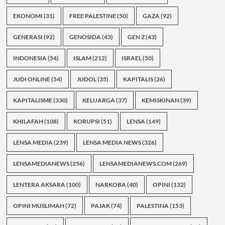
EKONOMI
(31)
FREE PALESTINE
(50)
GAZA
(92)
GENERASI
(92)
GENOSIDA
(43)
GEN Z
(43)
INDONESIA
(54)
ISLAM
(212)
ISRAEL
(50)
JUDI ONLINE
(54)
JUDOL
(35)
KAPITALIS
(26)
KAPITALISME
(330)
KELUARGA
(37)
KEMISKINAN
(39)
KHILAFAH
(108)
KORUPSI
(51)
LENSA
(149)
LENSA MEDIA
(239)
LENSA MEDIA NEWS
(326)
LENSAMEDIANEWS
(256)
LENSAMEDIANEWS.COM
(269)
LENTERA AKSARA
(100)
NARKOBA
(40)
OPINI
(132)
OPINI MUSLIMAH
(72)
PAJAK
(74)
PALESTINA
(153)