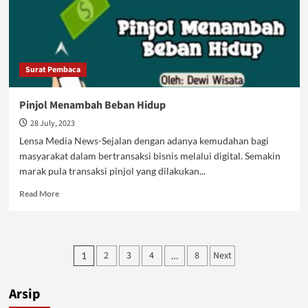
Surat Pembaca
Pinjol Menambah Beban Hidup
28 July, 2023
Lensa Media News-Sejalan dengan adanya kemudahan bagi
masyarakat dalam bertransaksi bisnis melalui digital. Semakin
marak pula transaksi pinjol yang dilakukan...
Read
Read More
more
about
Pinjol
Menambah
Posts
2
3
4
8
Next
1
…
Beban
pagination
Hidup
Arsip