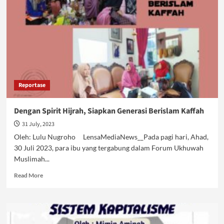
Semakin
Berat
Reportase
Dengan Spirit Hijrah, Siapkan Generasi Berislam Kaffah
31 July, 2023
Oleh: Lulu Nugroho LensaMediaNews__Pada pagi hari, Ahad,
30 Juli 2023, para ibu yang tergabung dalam Forum Ukhuwah
Muslimah...
Read
Read More
more
about
Dengan
Spirit
Hijrah,