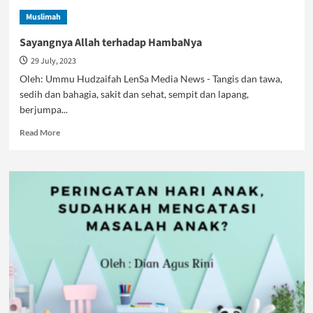
Online
Muslimah
Mewabah,
Bukti
Sayangnya Allah terhadap HambaNya
Negara
29 July, 2023
Lemah
Oleh: Ummu Hudzaifah LenSa Media News - Tangis dan tawa,
sedih dan bahagia, sakit dan sehat, sempit dan lapang,
berjumpa...
Read
Read More
more
about
Sayangnya
Allah
terhadap
HambaNya