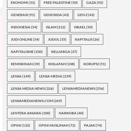
EKONOMI
(31)
FREE PALESTINE
(50)
GAZA
(92)
GENERASI
(91)
GENOSIDA
(43)
GEN Z
(43)
INDONESIA
(54)
ISLAM
(212)
ISRAEL
(50)
JUDI ONLINE
(54)
JUDOL
(35)
KAPITALIS
(26)
KAPITALISME
(330)
KELUARGA
(37)
KEMISKINAN
(39)
KHILAFAH
(108)
KORUPSI
(51)
LENSA
(149)
LENSA MEDIA
(239)
LENSA MEDIA NEWS
(326)
LENSAMEDIANEWS
(256)
LENSAMEDIANEWS.COM
(269)
LENTERA AKSARA
(100)
NARKOBA
(40)
OPINI
(132)
OPINI MUSLIMAH
(72)
PAJAK
(74)