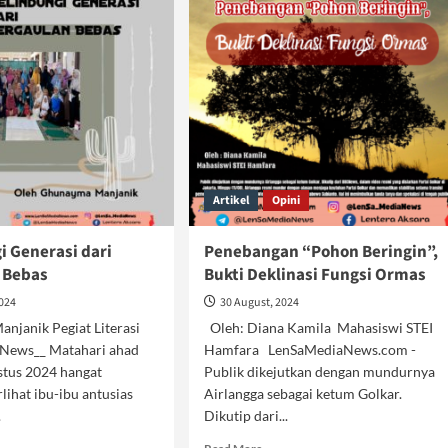
Artikel
Opini
i Generasi dari
Penebangan “Pohon Beringin”,
 Bebas
Bukti Deklinasi Fungsi Ormas
2024
30 August, 2024
njanik Pegiat Literasi
Oleh: Diana Kamila Mahasiswi STEI
News__ Matahari ahad
Hamfara LenSaMediaNews.com -
stus 2024 hangat
Publik dikejutkan dengan mundurnya
lihat ibu-ibu antusias
Airlangga sebagai ketum Golkar.
.
Dikutip dari...
d
Read