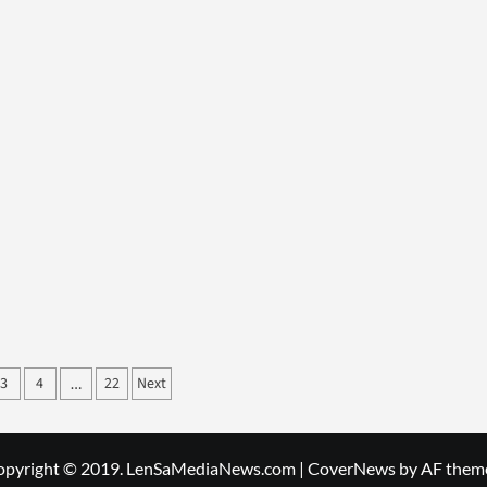
3
4
22
Next
…
ation
opyright © 2019. LenSaMediaNews.com
|
CoverNews
by AF them