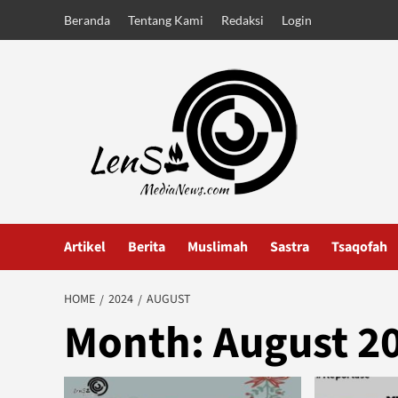
Skip
Beranda
Tentang Kami
Redaksi
Login
to
content
Artikel
Berita
Muslimah
Sastra
Tsaqofah
HOME
2024
AUGUST
Month:
August 2