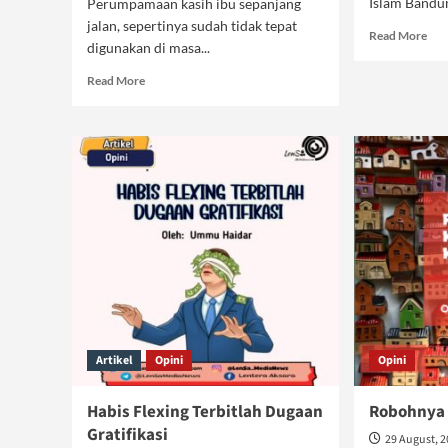
Islam Bandun
Perumpamaan kasih ibu sepanjang
jalan, sepertinya sudah tidak tepat
Rea
Read More
digunakan di masa...
mor
abo
Read
Read More
Wh
more
am
about
I?
Tekanan
Ekonomi
Mengikis
Naluri
Seorang
Ibu
Artikel
Opini
Opini
Habis Flexing Terbitlah Dugaan
Robohnya 
Gratifikasi
29 August, 