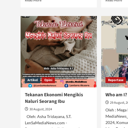
Read More
Read More
more
mor
about
abo
Selamatkan
Mel
Generasi
Gen
dari
dari
Darurat
Per
Seks
Beb
Bebas
dan
LGBT
Artikel
Opini
Reportase
Tekanan Ekonomi Mengikis
Who am I?
Naluri Seorang Ibu
29 August, 
30 August, 2024
Oleh : Mega
MediaNews__
Oleh: Asha Tridayana, S.T.
2024, Komun
LenSaMediaNews.com -