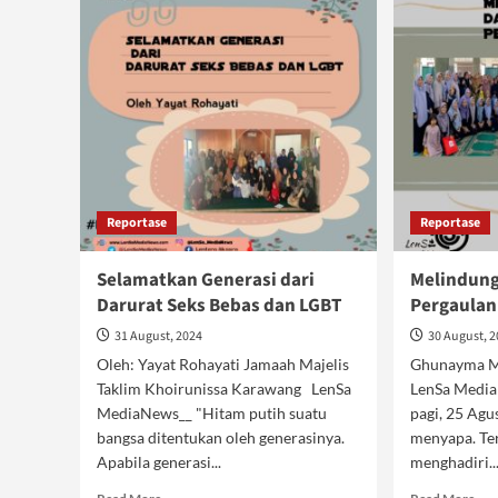
Reportase
Reportase
Selamatkan Generasi dari
Melindung
Darurat Seks Bebas dan LGBT
Pergaulan
31 August, 2024
30 August, 
Oleh: Yayat Rohayati Jamaah Majelis
Ghunayma Ma
Taklim Khoirunissa Karawang LenSa
LenSa Media
MediaNews__ "Hitam putih suatu
pagi, 25 Agu
bangsa ditentukan oleh generasinya.
menyapa. Ter
Apabila generasi...
menghadiri..
Read
Rea