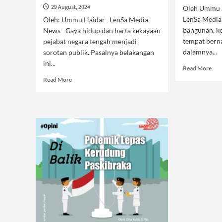
29 August, 2024
Oleh Ummu Z
LenSa Media
Oleh: Ummu Haidar LenSa Media
bangunan, k
News--Gaya hidup dan harta kekayaan
tempat berna
pejabat negara tengah menjadi
dalamnya...
sorotan publik. Pasalnya belakangan
ini...
Rea
Read More
mor
Read
Read More
abo
more
Rob
about
Kel
Habis
Kam
Flexing
Terbitlah
Dugaan
Gratifikasi