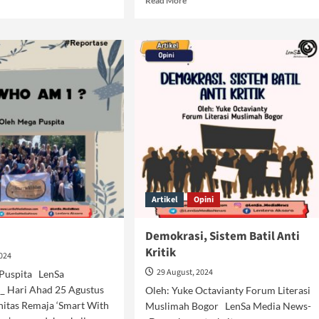
Read More
e
more
ut
about
indungi
Penebangan
erasi
“Pohon
Beringin”,
gaulan
Bukti
as
Deklinasi
Fungsi
Ormas
Artikel
Opini
Demokrasi, Sistem Batil Anti
Kritik
2024
29 August, 2024
 Puspita LenSa
 Hari Ahad 25 Agustus
Oleh: Yuke Octavianty Forum Literasi
itas Remaja ‘Smart With
Muslimah Bogor LenSa Media News-