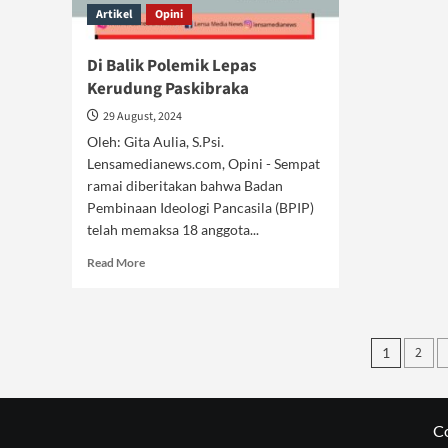
Artikel
Opini
Di Balik Polemik Lepas
Kerudung Paskibraka
29 August, 2024
Oleh: Gita Aulia, S.Psi.
Lensamedianews.com, Opini - Sempat
ramai diberitakan bahwa Badan
Pembinaan Ideologi Pancasila (BPIP)
telah memaksa 18 anggota...
Read
Read More
more
about
Di
Balik
Posts
2
1
Polemik
pagin
Lepas
Kerudung
Paskibraka
C