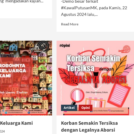
g’ mengadakan kajian...
-Demo besar terkait
#KawalPutusanMK, pada Kamis, 22
d
Agustus 2024 lalu,...
e
ut
Read
Read More
o
more
about
Demokrasi,
Sistem
Batil
Anti
Kritik
Artikel
Opini
Keluarga Kami
Korban Semakin Tersiksa
dengan Legalnya Aborsi
2024