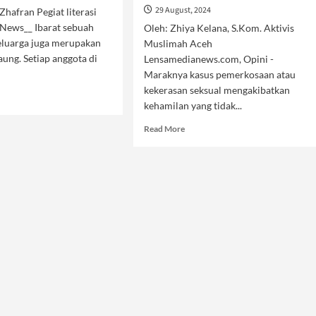
29 August, 2024
hafran Pegiat literasi
News__ Ibarat sebuah
Oleh: Zhiya Kelana, S.Kom. Aktivis
eluarga juga merupakan
Muslimah Aceh
ung. Setiap anggota di
Lensamedianews.com, Opini -
Maraknya kasus pemerkosaan atau
kekerasan seksual mengakibatkan
d
kehamilan yang tidak...
e
ut
Read
Read More
ohnya
more
uarga
about
i
Korban
Semakin
Tersiksa
dengan
Legalnya
Aborsi