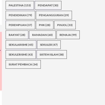
PALESTINA
(153)
PENDAPAT
(30)
PENDIDIKAN
(79)
PENGANGGURAN
(29)
PEREMPUAN
(37)
PHK
(28)
PINJOL
(33)
RAKYAT
(28)
RAMADAN
(60)
REMAJA
(99)
SEKULARISME
(45)
SEKULER
(47)
SEKULERISME
(43)
SISTEM ISLAM
(38)
SURAT PEMBACA
(34)