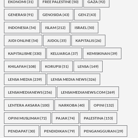
EKONOMI
(31)
FREE PALESTINE
(50)
GAZA
(92)
GENERASI
(91)
GENOSIDA
(43)
GEN Z
(43)
INDONESIA
(54)
ISLAM
(212)
ISRAEL
(50)
JUDI ONLINE
(54)
JUDOL
(35)
KAPITALIS
(26)
KAPITALISME
(330)
KELUARGA
(37)
KEMISKINAN
(39)
KHILAFAH
(108)
KORUPSI
(51)
LENSA
(149)
LENSA MEDIA
(239)
LENSA MEDIA NEWS
(326)
LENSAMEDIANEWS
(256)
LENSAMEDIANEWS.COM
(269)
LENTERA AKSARA
(100)
NARKOBA
(40)
OPINI
(132)
OPINI MUSLIMAH
(72)
PAJAK
(74)
PALESTINA
(153)
PENDAPAT
(30)
PENDIDIKAN
(79)
PENGANGGURAN
(29)