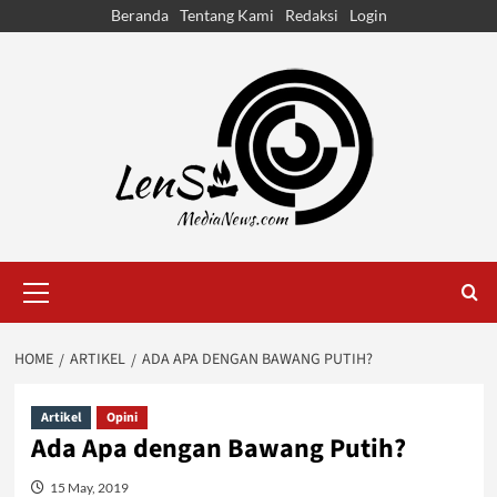
Skip
Beranda
Tentang Kami
Redaksi
Login
to
content
Primary
Menu
HOME
ARTIKEL
ADA APA DENGAN BAWANG PUTIH?
Artikel
Opini
Ada Apa dengan Bawang Putih?
15 May, 2019