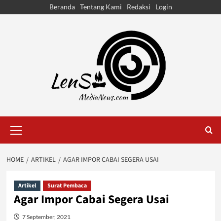
Skip
Beranda
Tentang Kami
Redaksi
Login
to
content
Primary
Menu
HOME
ARTIKEL
AGAR IMPOR CABAI SEGERA USAI
Artikel
Surat Pembaca
Agar Impor Cabai Segera Usai
7 September, 2021