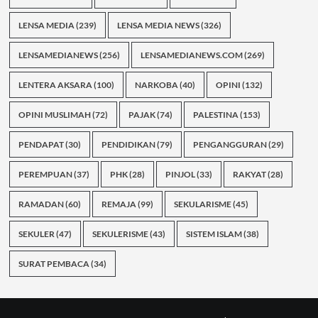
LENSA MEDIA
(239)
LENSA MEDIA NEWS
(326)
LENSAMEDIANEWS
(256)
LENSAMEDIANEWS.COM
(269)
LENTERA AKSARA
(100)
NARKOBA
(40)
OPINI
(132)
OPINI MUSLIMAH
(72)
PAJAK
(74)
PALESTINA
(153)
PENDAPAT
(30)
PENDIDIKAN
(79)
PENGANGGURAN
(29)
PEREMPUAN
(37)
PHK
(28)
PINJOL
(33)
RAKYAT
(28)
RAMADAN
(60)
REMAJA
(99)
SEKULARISME
(45)
SEKULER
(47)
SEKULERISME
(43)
SISTEM ISLAM
(38)
SURAT PEMBACA
(34)