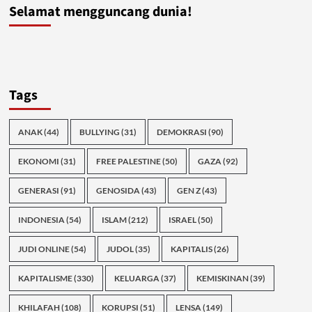
Selamat mengguncang dunia!
Tags
ANAK
(44)
BULLYING
(31)
DEMOKRASI
(90)
EKONOMI
(31)
FREE PALESTINE
(50)
GAZA
(92)
GENERASI
(91)
GENOSIDA
(43)
GEN Z
(43)
INDONESIA
(54)
ISLAM
(212)
ISRAEL
(50)
JUDI ONLINE
(54)
JUDOL
(35)
KAPITALIS
(26)
KAPITALISME
(330)
KELUARGA
(37)
KEMISKINAN
(39)
KHILAFAH
(108)
KORUPSI
(51)
LENSA
(149)