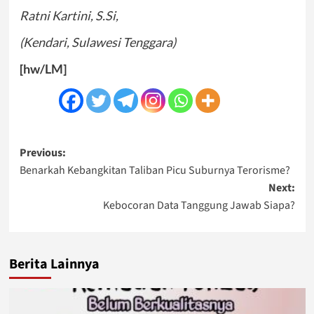
Ratni Kartini, S.Si,
(Kendari, Sulawesi Tenggara)
[hw/LM]
Post
Previous:
Benarkah Kebangkitan Taliban Picu Suburnya Terorisme?
navigation
Next:
Kebocoran Data Tanggung Jawab Siapa?
Berita Lainnya