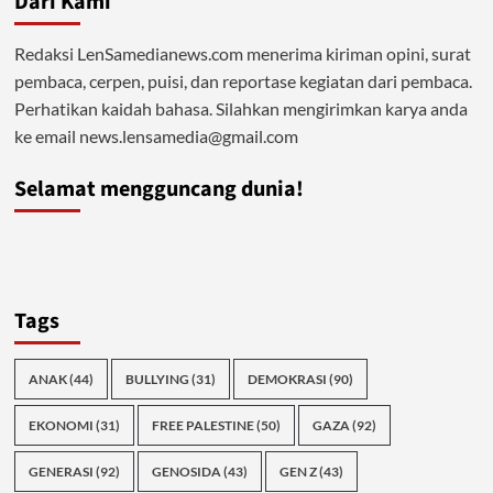
Dari Kami
Redaksi LenSamedianews.com menerima kiriman opini, surat
pembaca, cerpen, puisi, dan reportase kegiatan dari pembaca.
Perhatikan kaidah bahasa. Silahkan mengirimkan karya anda
ke email news.lensamedia@gmail.com
Selamat mengguncang dunia!
Tags
ANAK
(44)
BULLYING
(31)
DEMOKRASI
(90)
EKONOMI
(31)
FREE PALESTINE
(50)
GAZA
(92)
GENERASI
(92)
GENOSIDA
(43)
GEN Z
(43)