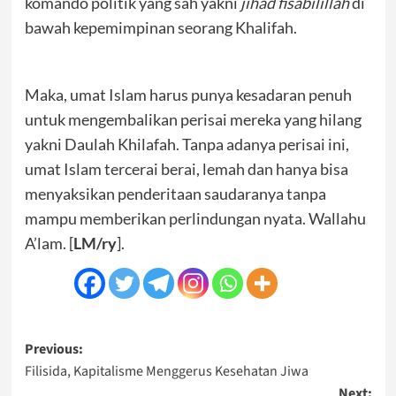
komando politik yang sah yakni
jihad fisabilillah
di
bawah kepemimpinan seorang Khalifah.
Maka, umat Islam harus punya kesadaran penuh
untuk mengembalikan perisai mereka yang hilang
yakni Daulah Khilafah. Tanpa adanya perisai ini,
umat Islam tercerai berai, lemah dan hanya bisa
menyaksikan penderitaan saudaranya tanpa
mampu memberikan perlindungan nyata. Wallahu
A’lam. [
LM/ry
].
Post
Previous:
Filisida, Kapitalisme Menggerus Kesehatan Jiwa
navigation
Next: