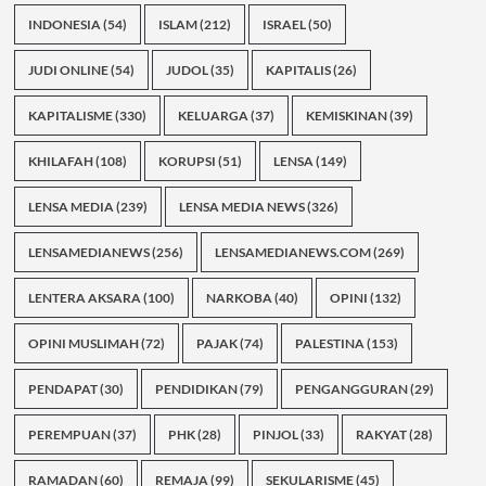
INDONESIA
(54)
ISLAM
(212)
ISRAEL
(50)
JUDI ONLINE
(54)
JUDOL
(35)
KAPITALIS
(26)
KAPITALISME
(330)
KELUARGA
(37)
KEMISKINAN
(39)
KHILAFAH
(108)
KORUPSI
(51)
LENSA
(149)
LENSA MEDIA
(239)
LENSA MEDIA NEWS
(326)
LENSAMEDIANEWS
(256)
LENSAMEDIANEWS.COM
(269)
LENTERA AKSARA
(100)
NARKOBA
(40)
OPINI
(132)
OPINI MUSLIMAH
(72)
PAJAK
(74)
PALESTINA
(153)
PENDAPAT
(30)
PENDIDIKAN
(79)
PENGANGGURAN
(29)
PEREMPUAN
(37)
PHK
(28)
PINJOL
(33)
RAKYAT
(28)
RAMADAN
(60)
REMAJA
(99)
SEKULARISME
(45)