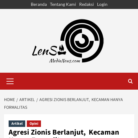
Skip
Beranda
Tentang Kami
Redaksi
Login
to
content
Primary
Menu
HOME
ARTIKEL
AGRESI ZIONIS BERLANJUT, KECAMAN HANYA
FORMALITAS
Artikel
Opini
Agresi Zionis Berlanjut, Kecaman