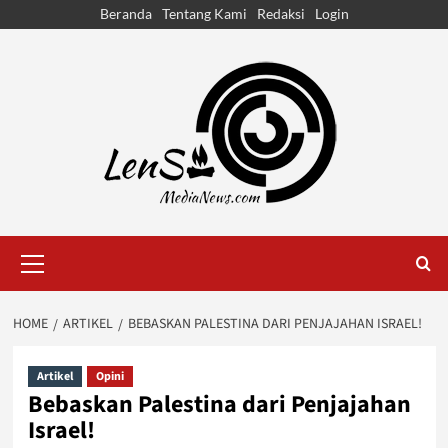
Skip
Beranda
Tentang Kami
Redaksi
Login
to
content
Primary
Menu
HOME
ARTIKEL
BEBASKAN PALESTINA DARI PENJAJAHAN ISRAEL!
Artikel
Opini
Bebaskan Palestina dari Penjajahan
Israel!