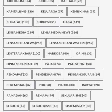
JUDI ONLINE
(54)
JUDOL
(35)
KAPITALIS
(26)
KAPITALISME
(330)
KELUARGA
(37)
KEMISKINAN
(39)
KHILAFAH
(108)
KORUPSI
(51)
LENSA
(149)
LENSA MEDIA
(239)
LENSA MEDIA NEWS
(326)
LENSAMEDIANEWS
(256)
LENSAMEDIANEWS.COM
(269)
LENTERA AKSARA
(100)
NARKOBA
(40)
OPINI
(132)
OPINI MUSLIMAH
(72)
PAJAK
(74)
PALESTINA
(153)
PENDAPAT
(30)
PENDIDIKAN
(79)
PENGANGGURAN
(29)
PEREMPUAN
(37)
PHK
(28)
PINJOL
(33)
RAKYAT
(28)
RAMADAN
(60)
REMAJA
(99)
SEKULARISME
(45)
SEKULER
(47)
SEKULERISME
(43)
SISTEM ISLAM
(38)