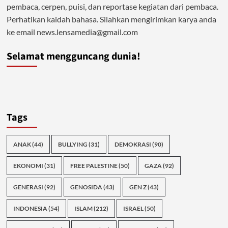
pembaca, cerpen, puisi, dan reportase kegiatan dari pembaca.
Perhatikan kaidah bahasa. Silahkan mengirimkan karya anda
ke email news.lensamedia@gmail.com
Selamat mengguncang dunia!
Tags
ANAK
(44)
BULLYING
(31)
DEMOKRASI
(90)
EKONOMI
(31)
FREE PALESTINE
(50)
GAZA
(92)
GENERASI
(92)
GENOSIDA
(43)
GEN Z
(43)
INDONESIA
(54)
ISLAM
(212)
ISRAEL
(50)