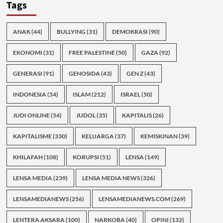
Tags
ANAK
(44)
BULLYING
(31)
DEMOKRASI
(90)
EKONOMI
(31)
FREE PALESTINE
(50)
GAZA
(92)
GENERASI
(91)
GENOSIDA
(43)
GEN Z
(43)
INDONESIA
(54)
ISLAM
(212)
ISRAEL
(50)
JUDI ONLINE
(54)
JUDOL
(35)
KAPITALIS
(26)
KAPITALISME
(330)
KELUARGA
(37)
KEMISKINAN
(39)
KHILAFAH
(108)
KORUPSI
(51)
LENSA
(149)
LENSA MEDIA
(239)
LENSA MEDIA NEWS
(326)
LENSAMEDIANEWS
(256)
LENSAMEDIANEWS.COM
(269)
LENTERA AKSARA
(100)
NARKOBA
(40)
OPINI
(132)