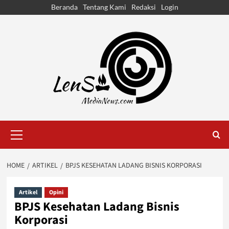
Skip
Beranda
Tentang Kami
Redaksi
Login
to
content
Primary
Menu
HOME
ARTIKEL
BPJS KESEHATAN LADANG BISNIS KORPORASI
Artikel
Opini
BPJS Kesehatan Ladang Bisnis
Korporasi