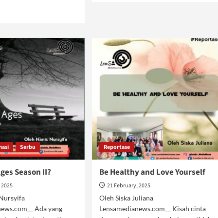
about
d
Menyambut
e
Ramadan
ut
di
ungan
Tanah
ir
Gaza
adan:
ikamah
am
wa
masi
Serbu
Reportase
ges Season II?
Be Healthy and Love Yourself
, 2025
21 February, 2025
 Nursyifa
Oleh Siska Juliana
news.com__ Ada yang
Lensamedianews.com__ Kisah cinta