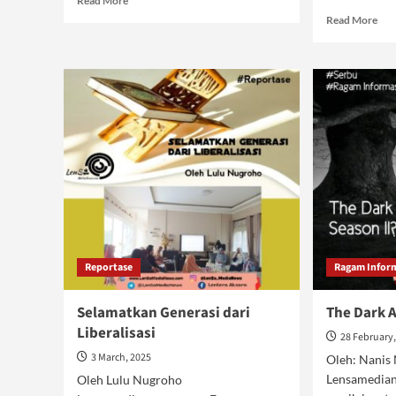
Read More
more
Rea
Read More
about
mor
Salat
abo
Idul
Ren
Fitri
Akh
Mengikuti
Ram
Rukyat
Ist
Global
dal
Tak
Reportase
Ragam Infor
Selamatkan Generasi dari
The Dark A
Liberalisasi
28 February
3 March, 2025
Oleh: Nanis
Lensamedia
Oleh Lulu Nugroho