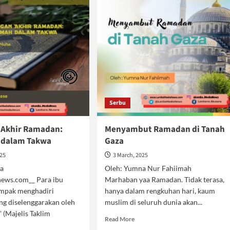
Serbu
 Akhir Ramadan:
Menyambut Ramadan di Tanah
 dalam Takwa
Gaza
025
3 March, 2025
uha
Oleh: Yumna Nur Fahiimah
ews.com__ Para ibu
Marhaban yaa Ramadan. Tidak terasa,
mpak menghadiri
hanya dalam rengkuhan hari, kaum
ng diselenggarakan oleh
muslim di seluruh dunia akan...
 (Majelis Taklim
Read
Read More
more