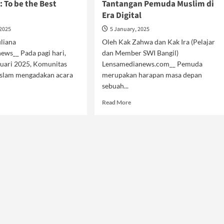
 To be the Best
Tantangan Pemuda Muslim di
Era Digital
 2025
5 January, 2025
Juliana
Oleh Kak Zahwa dan Kak Ira (Pelajar
ews__ Pada pagi hari,
dan Member SWI Bangil)
nuari 2025, Komunitas
Lensamedianews.com__ Pemuda
Islam mengadakan acara
merupakan harapan masa depan
sebuah...
d
Read
Read More
e
more
ut
about
I
Tantangan
ar:
Pemuda
Muslim
di
Era
t
Digital
sion