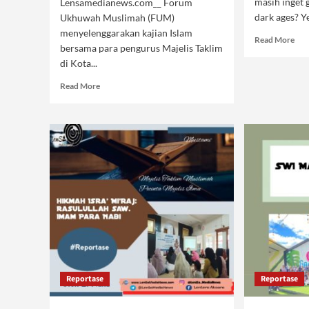
masih inget 
Lensamedianews.com__ Forum
dark ages? Yes
Ukhuwah Muslimah (FUM)
menyelenggarakan kajian Islam
Rea
Read More
bersama para pengurus Majelis Taklim
mor
di Kota...
abo
The
Read
Read More
Dar
more
Age
about
Sea
Selamatkan
II?
Generasi
dari
Liberalisasi
Reportase
Reportase