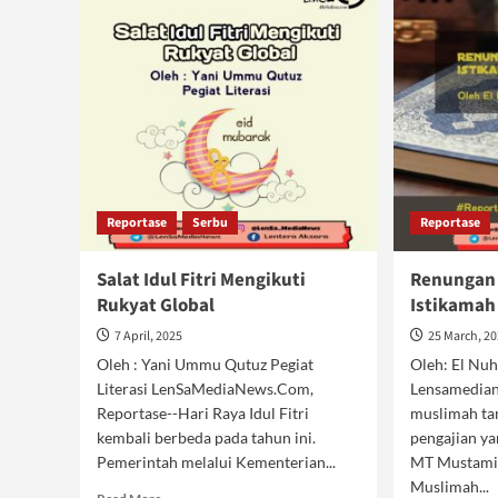
Reportase
Serbu
Reportase
Salat Idul Fitri Mengikuti
Renungan
Rukyat Global
Istikamah
7 April, 2025
25 March, 2
Oleh : Yani Ummu Qutuz Pegiat
Oleh: El N
Literasi LenSaMediaNews.Com,
Lensamedian
Reportase--Hari Raya Idul Fitri
muslimah ta
kembali berbeda pada tahun ini.
pengajian ya
Pemerintah melalui Kementerian...
MT Mustami'
Muslimah...
Read