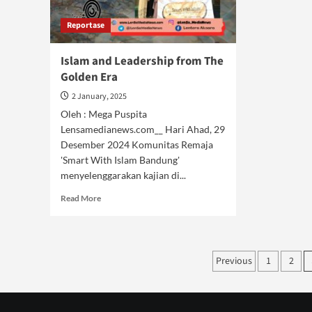
Reportase
Islam and Leadership from The
Golden Era
2 January, 2025
Oleh : Mega Puspita
Lensamedianews.com__ Hari Ahad, 29
Desember 2024 Komunitas Remaja
'Smart With Islam Bandung'
menyelenggarakan kajian di...
Read
Read More
more
about
Islam
and
Posts
Previous
1
2
Leadership
pagination
from
The
Golden