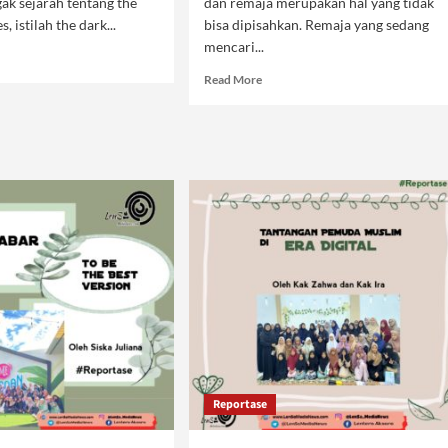
gak sejarah tentang the
dan remaja merupakan hal yang tidak
, istilah the dark...
bisa dipisahkan. Remaja yang sedang
mencari...
d
e
Read
Read More
ut
more
about
k
Be
s
Healthy
son
and
Love
Yourself
Reportase