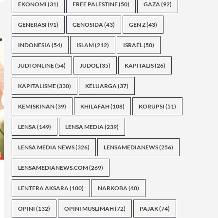
EKONOMI
(31)
FREE PALESTINE
(50)
GAZA
(92)
GENERASI
(91)
GENOSIDA
(43)
GEN Z
(43)
INDONESIA
(54)
ISLAM
(212)
ISRAEL
(50)
JUDI ONLINE
(54)
JUDOL
(35)
KAPITALIS
(26)
KAPITALISME
(330)
KELUARGA
(37)
KEMISKINAN
(39)
KHILAFAH
(108)
KORUPSI
(51)
LENSA
(149)
LENSA MEDIA
(239)
LENSA MEDIA NEWS
(326)
LENSAMEDIANEWS
(256)
LENSAMEDIANEWS.COM
(269)
LENTERA AKSARA
(100)
NARKOBA
(40)
OPINI
(132)
OPINI MUSLIMAH
(72)
PAJAK
(74)