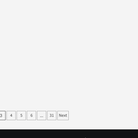
4
5
6
31
Next
3
…