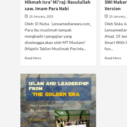
Hikmah Isra’ Mi’raj: Rasulullah
SWI Mabar:
saw. Imam Para Nabi
Version
29 January, 2025
20 January,
Oleh: El Nuha Lensamedianews.com_
Oleh Siska 
Para ibu muslimah tampak
Lensamedian
menghadiri pengajian yang
Ahad, 19 Ja
diselenggarakan oleh MT Mustami'
Smart With 
(Majelis Taklim Muslimah Pecinta...
fun...
Read
Rea
Read More
Read More
more
mor
about
abo
Hikmah
SW
Isra’
Mab
Mi’raj:
To
Rasulullah
be
saw.
the
Imam
Bes
Para
Ver
Nabi