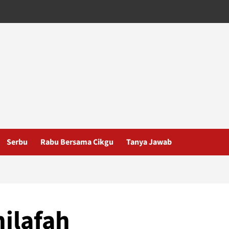
Serbu
Rabu Bersama Cikgu
Tanya Jawab
ilafah