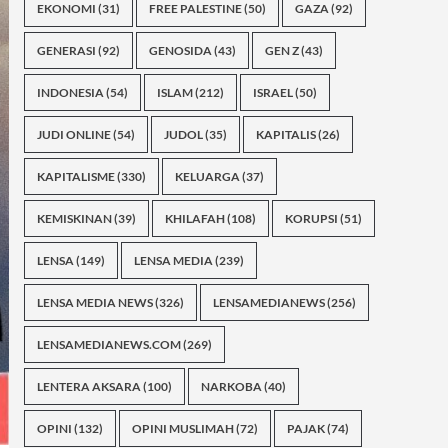
EKONOMI
(31)
FREE PALESTINE
(50)
GAZA
(92)
GENERASI
(92)
GENOSIDA
(43)
GEN Z
(43)
INDONESIA
(54)
ISLAM
(212)
ISRAEL
(50)
JUDI ONLINE
(54)
JUDOL
(35)
KAPITALIS
(26)
KAPITALISME
(330)
KELUARGA
(37)
KEMISKINAN
(39)
KHILAFAH
(108)
KORUPSI
(51)
LENSA
(149)
LENSA MEDIA
(239)
LENSA MEDIA NEWS
(326)
LENSAMEDIANEWS
(256)
LENSAMEDIANEWS.COM
(269)
LENTERA AKSARA
(100)
NARKOBA
(40)
OPINI
(132)
OPINI MUSLIMAH
(72)
PAJAK
(74)