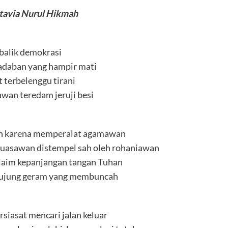
tavia Nurul Hikmah
balik demokrasi
adaban yang hampir mati
t terbelenggu tirani
awan teredam jeruji besi
ah karena memperalat agamawan
uasawan distempel sah oleh rohaniawan
 klaim kepanjangan tangan Tuhan
erujung geram yang membuncah
siasat mencari jalan keluar