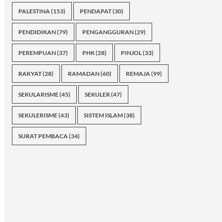
PALESTINA
(153)
PENDAPAT
(30)
PENDIDIKAN
(79)
PENGANGGURAN
(29)
PEREMPUAN
(37)
PHK
(28)
PINJOL
(33)
RAKYAT
(28)
RAMADAN
(60)
REMAJA
(99)
SEKULARISME
(45)
SEKULER
(47)
SEKULERISME
(43)
SISTEM ISLAM
(38)
SURAT PEMBACA
(34)