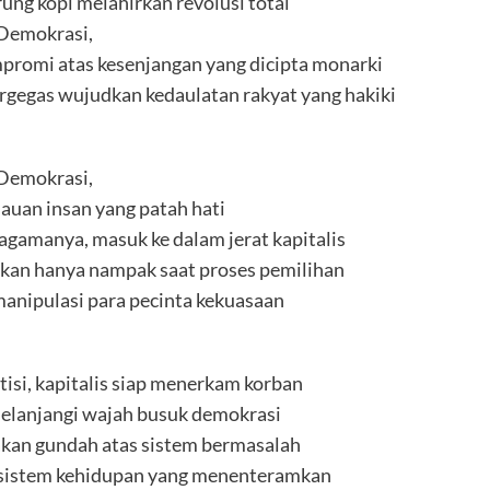
ung kopi melahirkan revolusi total
Demokrasi,
mpromi atas kesenjangan yang dicipta monarki
ergegas wujudkan kedaulatan rakyat yang hakiki
Demokrasi,
lauan insan yang patah hati
gamanya, masuk ke dalam jerat kapitalis
ikan hanya nampak saat proses pemilihan
 manipulasi para pecinta kekuasaan
itisi, kapitalis siap menerkam korban
nelanjangi wajah busuk demokrasi
kan gundah atas sistem bermasalah
 sistem kehidupan yang menenteramkan