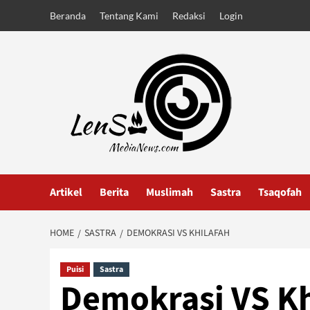
Skip
Beranda
Tentang Kami
Redaksi
Login
to
content
Artikel
Berita
Muslimah
Sastra
Tsaqofah
HOME
SASTRA
DEMOKRASI VS KHILAFAH
Puisi
Sastra
Demokrasi VS Kh