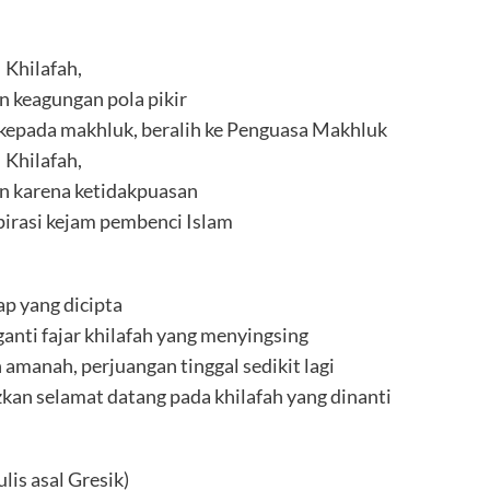
Khilafah,
n keagungan pola pikir
epada makhluk, beralih ke Penguasa Makhluk
Khilafah,
n karena ketidakpuasan
pirasi kejam pembenci Islam
ap yang dicipta
anti fajar khilafah yang menyingsing
amanah, perjuangan tinggal sedikit lagi
zkan selamat datang pada khilafah yang dinanti
lis asal Gresik)