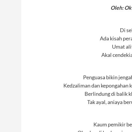
Oleh: Ok
Di se
Ada kisah per
Umat ali
Akal cendeki
Penguasa bikin jeng
Kedzaliman dan kepongahan k
Berlindung di balik
Tak ayal, aniaya b
Kaum pemikir ber