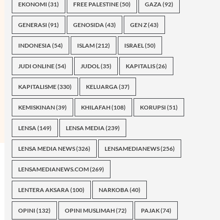
EKONOMI
(31)
FREE PALESTINE
(50)
GAZA
(92)
GENERASI
(91)
GENOSIDA
(43)
GEN Z
(43)
INDONESIA
(54)
ISLAM
(212)
ISRAEL
(50)
JUDI ONLINE
(54)
JUDOL
(35)
KAPITALIS
(26)
KAPITALISME
(330)
KELUARGA
(37)
KEMISKINAN
(39)
KHILAFAH
(108)
KORUPSI
(51)
LENSA
(149)
LENSA MEDIA
(239)
LENSA MEDIA NEWS
(326)
LENSAMEDIANEWS
(256)
LENSAMEDIANEWS.COM
(269)
LENTERA AKSARA
(100)
NARKOBA
(40)
OPINI
(132)
OPINI MUSLIMAH
(72)
PAJAK
(74)