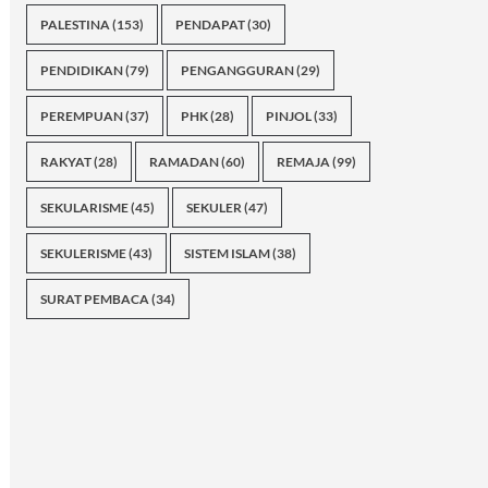
PALESTINA
(153)
PENDAPAT
(30)
PENDIDIKAN
(79)
PENGANGGURAN
(29)
PEREMPUAN
(37)
PHK
(28)
PINJOL
(33)
RAKYAT
(28)
RAMADAN
(60)
REMAJA
(99)
SEKULARISME
(45)
SEKULER
(47)
SEKULERISME
(43)
SISTEM ISLAM
(38)
SURAT PEMBACA
(34)