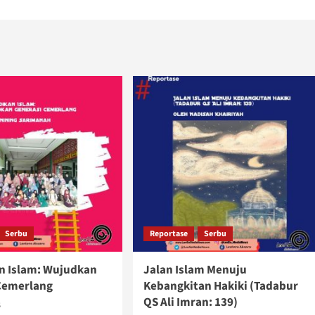
Serbu
Reportase
Serbu
n Islam: Wujudkan
Jalan Islam Menuju
Cemerlang
Kebangkitan Hakiki (Tadabur
QS Ali Imran: 139)
6