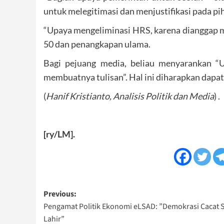
untuk melegitimasi dan menjustifikasi pada pi
“Upaya mengeliminasi HRS, karena dianggap m
50 dan penangkapan ulama.
Bagi pejuang media, beliau menyarankan 
membuatnya tulisan”. Hal ini diharapkan dap
(
Hanif Kristianto, Analisis Politik dan Media
) .
[ry/LM].
Post
Previous:
Pengamat Politik Ekonomi eLSAD: ”Demokrasi Cacat 
navigation
Lahir”