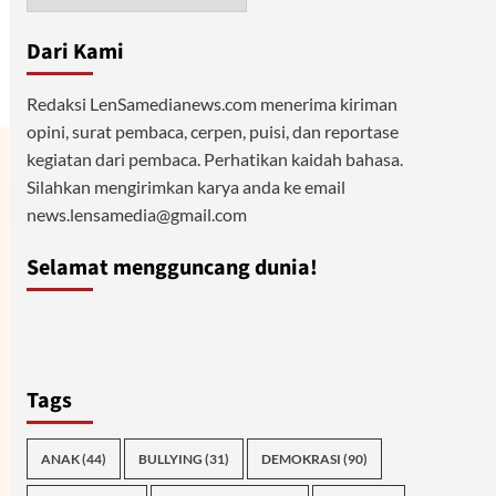
Dari Kami
Redaksi LenSamedianews.com menerima kiriman
opini, surat pembaca, cerpen, puisi, dan reportase
kegiatan dari pembaca. Perhatikan kaidah bahasa.
Silahkan mengirimkan karya anda ke email
news.lensamedia@gmail.com
Selamat mengguncang dunia!
Tags
ANAK
(44)
BULLYING
(31)
DEMOKRASI
(90)