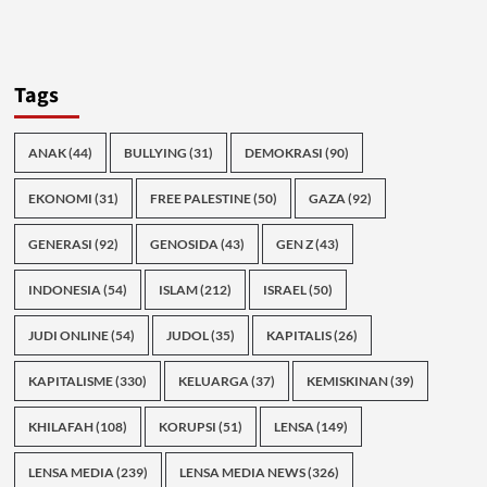
Tags
ANAK
(44)
BULLYING
(31)
DEMOKRASI
(90)
EKONOMI
(31)
FREE PALESTINE
(50)
GAZA
(92)
GENERASI
(92)
GENOSIDA
(43)
GEN Z
(43)
INDONESIA
(54)
ISLAM
(212)
ISRAEL
(50)
JUDI ONLINE
(54)
JUDOL
(35)
KAPITALIS
(26)
KAPITALISME
(330)
KELUARGA
(37)
KEMISKINAN
(39)
KHILAFAH
(108)
KORUPSI
(51)
LENSA
(149)
LENSA MEDIA
(239)
LENSA MEDIA NEWS
(326)