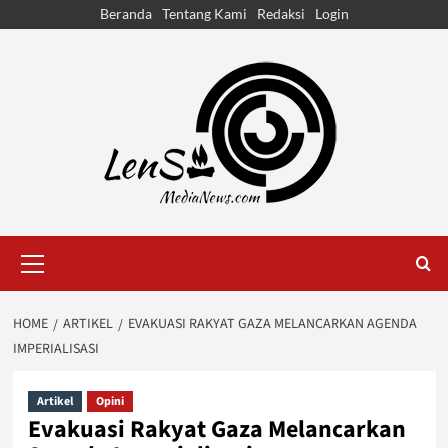
Skip
Beranda
Tentang Kami
Redaksi
Login
to
content
Primary
Menu
HOME
ARTIKEL
EVAKUASI RAKYAT GAZA MELANCARKAN AGENDA
IMPERIALISASI
Artikel
Opini
Evakuasi Rakyat Gaza Melancarkan