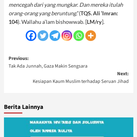
mencegah dari yang mungkar. Dan mereka itulah
orang-orang yang beruntung
.”(
TQS. Ali ‘Imran:
104
). Wallahu a’lam bishowwab. [
LM/ry
].
Post
Previous:
Tak Ada Junnah, Gaza Makin Sengsara
navigation
Next:
Kesiapan Kaum Muslim terhadap Seruan Jihad
Berita Lainnya