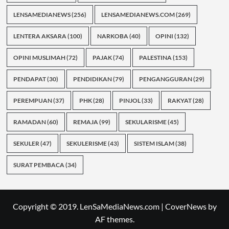
LENSAMEDIANEWS
(256)
LENSAMEDIANEWS.COM
(269)
LENTERA AKSARA
(100)
NARKOBA
(40)
OPINI
(132)
OPINI MUSLIMAH
(72)
PAJAK
(74)
PALESTINA
(153)
PENDAPAT
(30)
PENDIDIKAN
(79)
PENGANGGURAN
(29)
PEREMPUAN
(37)
PHK
(28)
PINJOL
(33)
RAKYAT
(28)
RAMADAN
(60)
REMAJA
(99)
SEKULARISME
(45)
SEKULER
(47)
SEKULERISME
(43)
SISTEM ISLAM
(38)
SURAT PEMBACA
(34)
Copyright © 2019. LenSaMediaNews.com
|
CoverNews
by
AF themes.