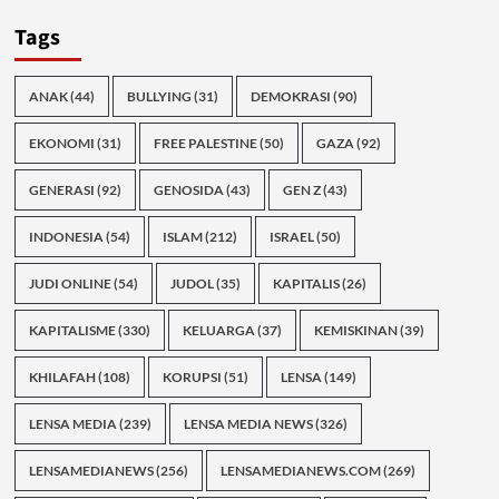
Tags
ANAK
(44)
BULLYING
(31)
DEMOKRASI
(90)
EKONOMI
(31)
FREE PALESTINE
(50)
GAZA
(92)
GENERASI
(92)
GENOSIDA
(43)
GEN Z
(43)
INDONESIA
(54)
ISLAM
(212)
ISRAEL
(50)
JUDI ONLINE
(54)
JUDOL
(35)
KAPITALIS
(26)
KAPITALISME
(330)
KELUARGA
(37)
KEMISKINAN
(39)
KHILAFAH
(108)
KORUPSI
(51)
LENSA
(149)
LENSA MEDIA
(239)
LENSA MEDIA NEWS
(326)
LENSAMEDIANEWS
(256)
LENSAMEDIANEWS.COM
(269)