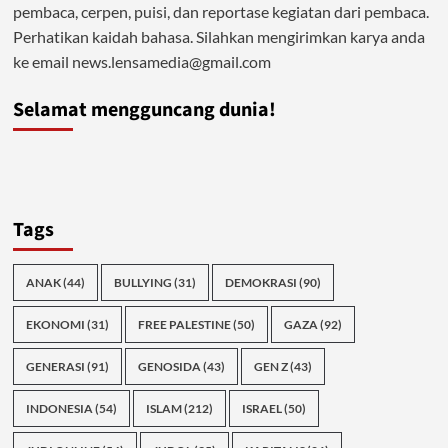
pembaca, cerpen, puisi, dan reportase kegiatan dari pembaca.
Perhatikan kaidah bahasa. Silahkan mengirimkan karya anda
ke email news.lensamedia@gmail.com
Selamat mengguncang dunia!
Tags
ANAK
(44)
BULLYING
(31)
DEMOKRASI
(90)
EKONOMI
(31)
FREE PALESTINE
(50)
GAZA
(92)
GENERASI
(91)
GENOSIDA
(43)
GEN Z
(43)
INDONESIA
(54)
ISLAM
(212)
ISRAEL
(50)