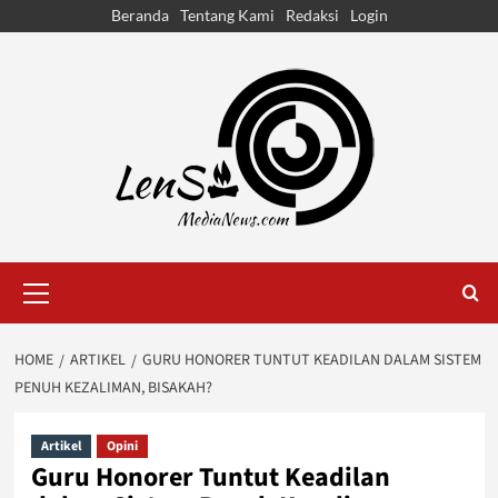
Skip
Beranda
Tentang Kami
Redaksi
Login
to
content
Primary
Menu
HOME
ARTIKEL
GURU HONORER TUNTUT KEADILAN DALAM SISTEM
PENUH KEZALIMAN, BISAKAH?
Artikel
Opini
Guru Honorer Tuntut Keadilan