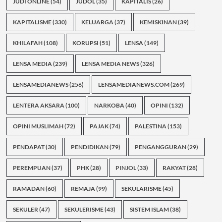
JUDI ONLINE
(54)
JUDOL
(35)
KAPITALIS
(26)
KAPITALISME
(330)
KELUARGA
(37)
KEMISKINAN
(39)
KHILAFAH
(108)
KORUPSI
(51)
LENSA
(149)
LENSA MEDIA
(239)
LENSA MEDIA NEWS
(326)
LENSAMEDIANEWS
(256)
LENSAMEDIANEWS.COM
(269)
LENTERA AKSARA
(100)
NARKOBA
(40)
OPINI
(132)
OPINI MUSLIMAH
(72)
PAJAK
(74)
PALESTINA
(153)
PENDAPAT
(30)
PENDIDIKAN
(79)
PENGANGGURAN
(29)
PEREMPUAN
(37)
PHK
(28)
PINJOL
(33)
RAKYAT
(28)
RAMADAN
(60)
REMAJA
(99)
SEKULARISME
(45)
SEKULER
(47)
SEKULERISME
(43)
SISTEM ISLAM
(38)