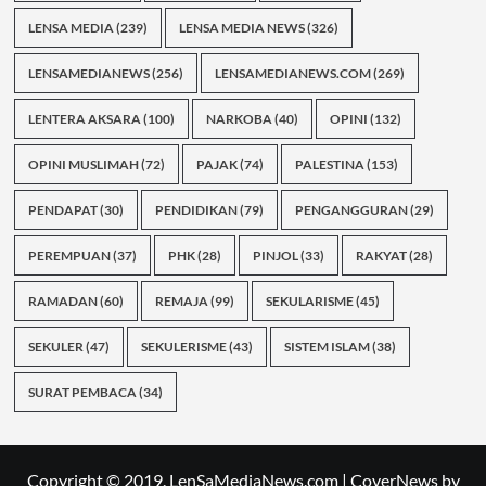
LENSA MEDIA
(239)
LENSA MEDIA NEWS
(326)
LENSAMEDIANEWS
(256)
LENSAMEDIANEWS.COM
(269)
LENTERA AKSARA
(100)
NARKOBA
(40)
OPINI
(132)
OPINI MUSLIMAH
(72)
PAJAK
(74)
PALESTINA
(153)
PENDAPAT
(30)
PENDIDIKAN
(79)
PENGANGGURAN
(29)
PEREMPUAN
(37)
PHK
(28)
PINJOL
(33)
RAKYAT
(28)
RAMADAN
(60)
REMAJA
(99)
SEKULARISME
(45)
SEKULER
(47)
SEKULERISME
(43)
SISTEM ISLAM
(38)
SURAT PEMBACA
(34)
Copyright © 2019. LenSaMediaNews.com
|
CoverNews
by