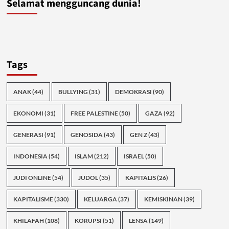
Selamat mengguncang dunia!
Tags
ANAK
(44)
BULLYING
(31)
DEMOKRASI
(90)
EKONOMI
(31)
FREE PALESTINE
(50)
GAZA
(92)
GENERASI
(91)
GENOSIDA
(43)
GEN Z
(43)
INDONESIA
(54)
ISLAM
(212)
ISRAEL
(50)
JUDI ONLINE
(54)
JUDOL
(35)
KAPITALIS
(26)
KAPITALISME
(330)
KELUARGA
(37)
KEMISKINAN
(39)
KHILAFAH
(108)
KORUPSI
(51)
LENSA
(149)