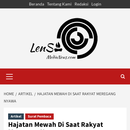
Skip
Beranda
Tentang Kami
Redaksi
Login
to
content
Primary
Menu
HOME
ARTIKEL
HAJATAN MEWAH DI SAAT RAKYAT MEREGANG
NYAWA
Artikel
Surat Pembaca
Hajatan Mewah Di Saat Rakyat