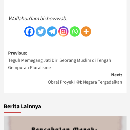
Wallahua’lam bishowwab.
Post
Previous:
Teguh Memegang Jati Diri Seorang Muslim di Tengah
navigation
Gempuran Pluralisme
Next:
Obral Proyek IKN: Negara Tergadaikan
Berita Lainnya