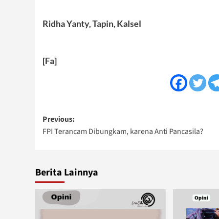
Ridha Yanty, Tapin, Kalsel
[Fa]
Post
Previous:
FPI Terancam Dibungkam, karena Anti Pancasila?
navigation
Berita Lainnya