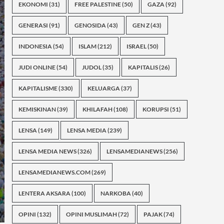
EKONOMI
(31)
FREE PALESTINE
(50)
GAZA
(92)
GENERASI
(91)
GENOSIDA
(43)
GEN Z
(43)
INDONESIA
(54)
ISLAM
(212)
ISRAEL
(50)
JUDI ONLINE
(54)
JUDOL
(35)
KAPITALIS
(26)
KAPITALISME
(330)
KELUARGA
(37)
KEMISKINAN
(39)
KHILAFAH
(108)
KORUPSI
(51)
LENSA
(149)
LENSA MEDIA
(239)
LENSA MEDIA NEWS
(326)
LENSAMEDIANEWS
(256)
LENSAMEDIANEWS.COM
(269)
LENTERA AKSARA
(100)
NARKOBA
(40)
OPINI
(132)
OPINI MUSLIMAH
(72)
PAJAK
(74)