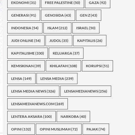
EKONOMI
(31)
FREE PALESTINE
(50)
GAZA
(92)
GENERASI
(91)
GENOSIDA
(43)
GEN Z
(43)
INDONESIA
(54)
ISLAM
(212)
ISRAEL
(50)
JUDI ONLINE
(54)
JUDOL
(35)
KAPITALIS
(26)
KAPITALISME
(330)
KELUARGA
(37)
KEMISKINAN
(39)
KHILAFAH
(108)
KORUPSI
(51)
LENSA
(149)
LENSA MEDIA
(239)
LENSA MEDIA NEWS
(326)
LENSAMEDIANEWS
(256)
LENSAMEDIANEWS.COM
(269)
LENTERA AKSARA
(100)
NARKOBA
(40)
OPINI
(132)
OPINI MUSLIMAH
(72)
PAJAK
(74)