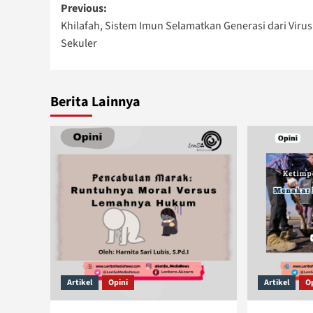
Post
Previous:
Khilafah, Sistem Imun Selamatkan Generasi dari Virus
navigation
Sekuler
Berita Lainnya
Artikel
Opini
Artikel
O