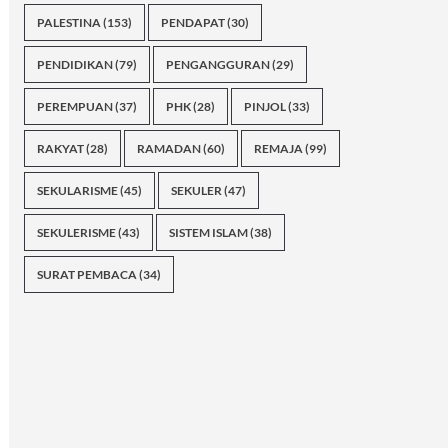
PALESTINA
(153)
PENDAPAT
(30)
PENDIDIKAN
(79)
PENGANGGURAN
(29)
PEREMPUAN
(37)
PHK
(28)
PINJOL
(33)
RAKYAT
(28)
RAMADAN
(60)
REMAJA
(99)
SEKULARISME
(45)
SEKULER
(47)
SEKULERISME
(43)
SISTEM ISLAM
(38)
SURAT PEMBACA
(34)