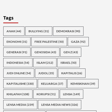
Tags
ANAK
(44)
BULLYING
(31)
DEMOKRASI
(90)
EKONOMI
(31)
FREE PALESTINE
(50)
GAZA
(92)
GENERASI
(91)
GENOSIDA
(43)
GEN Z
(43)
INDONESIA
(54)
ISLAM
(212)
ISRAEL
(50)
JUDI ONLINE
(54)
JUDOL
(35)
KAPITALIS
(26)
KAPITALISME
(330)
KELUARGA
(37)
KEMISKINAN
(39)
KHILAFAH
(108)
KORUPSI
(51)
LENSA
(149)
LENSA MEDIA
(239)
LENSA MEDIA NEWS
(326)