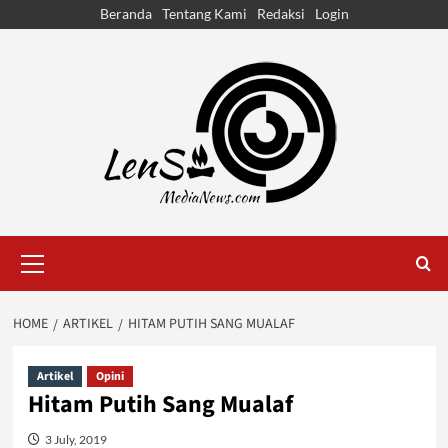
Skip
Beranda
Tentang Kami
Redaksi
Login
to
content
Primary
Menu
HOME
ARTIKEL
HITAM PUTIH SANG MUALAF
Artikel
Opini
Hitam Putih Sang Mualaf
3 July, 2019