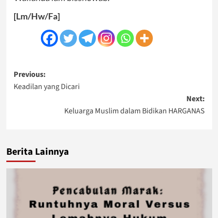
[Lm/Hw/Fa]
Post
Previous:
Keadilan yang Dicari
navigation
Next:
Keluarga Muslim dalam Bidikan HARGANAS
Berita Lainnya