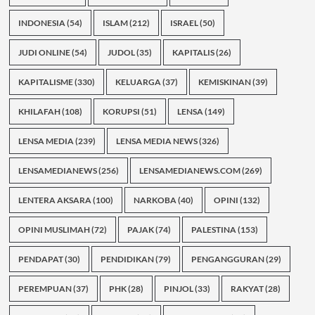
INDONESIA
(54)
ISLAM
(212)
ISRAEL
(50)
JUDI ONLINE
(54)
JUDOL
(35)
KAPITALIS
(26)
KAPITALISME
(330)
KELUARGA
(37)
KEMISKINAN
(39)
KHILAFAH
(108)
KORUPSI
(51)
LENSA
(149)
LENSA MEDIA
(239)
LENSA MEDIA NEWS
(326)
LENSAMEDIANEWS
(256)
LENSAMEDIANEWS.COM
(269)
LENTERA AKSARA
(100)
NARKOBA
(40)
OPINI
(132)
OPINI MUSLIMAH
(72)
PAJAK
(74)
PALESTINA
(153)
PENDAPAT
(30)
PENDIDIKAN
(79)
PENGANGGURAN
(29)
PEREMPUAN
(37)
PHK
(28)
PINJOL
(33)
RAKYAT
(28)