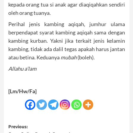
kepada orang tua si anak agar diaqiqahkan sendiri
oleh orang tuanya.
Perihal jenis kambing aqiqah, jumhur ulama
berpendapat syarat kambing aqiqah sama dengan
kambing kurban. Yakni jika terkait jenis kelamin
kambing, tidak ada dalil tegas apakah harus jantan
atau betina. Keduanya
mubah
(boleh).
Allahu a’lam
[Lm/Hw/Fa]
Post
Previous: