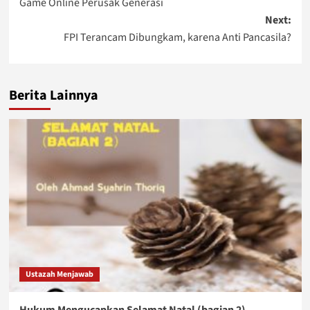
Game Online Perusak Generasi
navigation
Next:
FPI Terancam Dibungkam, karena Anti Pancasila?
Berita Lainnya
Ustazah Menjawab