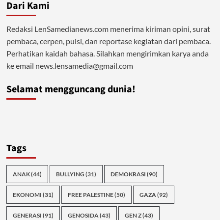
Dari Kami
Redaksi LenSamedianews.com menerima kiriman opini, surat
pembaca, cerpen, puisi, dan reportase kegiatan dari pembaca.
Perhatikan kaidah bahasa. Silahkan mengirimkan karya anda
ke email news.lensamedia@gmail.com
Selamat mengguncang dunia!
Tags
ANAK
(44)
BULLYING
(31)
DEMOKRASI
(90)
EKONOMI
(31)
FREE PALESTINE
(50)
GAZA
(92)
GENERASI
(91)
GENOSIDA
(43)
GEN Z
(43)