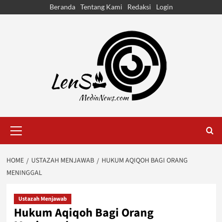
Skip
Beranda
Tentang Kami
Redaksi
Login
to
content
Primary
Menu
HOME
USTAZAH MENJAWAB
HUKUM AQIQOH BAGI ORANG
MENINGGAL
Ustazah Menjawab
Hukum Aqiqoh Bagi Orang