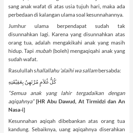
sang anak wafat di atas usia tujuh hari, maka ada
perbedaan di kalangan ulama soal kesunnahannya.
Jumhur ulama berpendapat sudah tak
disunnahkan lagi. Karena yang disunnahkan atas
orang tua, adalah mengakikahi anak yang masih
hidup. Tapi
mubah
(boleh) mengaqiqahi anak yang
sudah wafat.
Rasulullah s
hallallahu ‘alaihi wa sallam
bersabda:
كُلُّ غُلاَمٍ مُرْتَهِنُ بِعَقِيْقَتِهِ
“Semua anak yang lahir tergadaikan dengan
aqiqahnya”
[HR Abu Dawud, At Tirmidzi dan An
Nasa-i]
Kesunnahan aqiqah dibebankan atas orang tua
kandung. Sebaiknya, uang aqiqahnya diserahkan