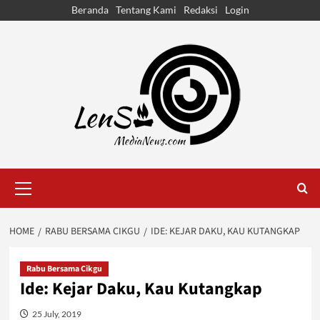
Skip
Beranda
Tentang Kami
Redaksi
Login
to
content
Primary
Menu
HOME
RABU BERSAMA CIKGU
IDE: KEJAR DAKU, KAU KUTANGKAP
Rabu Bersama Cikgu
Ide: Kejar Daku, Kau Kutangkap
25 July, 2019