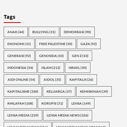
Tags
ANAK
(44)
BULLYING
(31)
DEMOKRASI
(90)
EKONOMI
(31)
FREE PALESTINE
(50)
GAZA
(92)
GENERASI
(92)
GENOSIDA
(43)
GEN Z
(43)
INDONESIA
(54)
ISLAM
(212)
ISRAEL
(50)
JUDI ONLINE
(54)
JUDOL
(35)
KAPITALIS
(26)
KAPITALISME
(330)
KELUARGA
(37)
KEMISKINAN
(39)
KHILAFAH
(108)
KORUPSI
(51)
LENSA
(149)
LENSA MEDIA
(239)
LENSA MEDIA NEWS
(326)