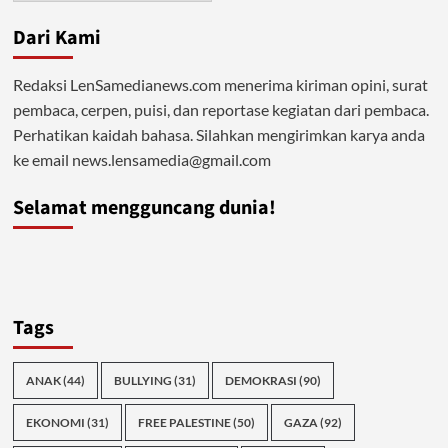
Dari Kami
Redaksi LenSamedianews.com menerima kiriman opini, surat
pembaca, cerpen, puisi, dan reportase kegiatan dari pembaca.
Perhatikan kaidah bahasa. Silahkan mengirimkan karya anda
ke email news.lensamedia@gmail.com
Selamat mengguncang dunia!
Tags
ANAK
(44)
BULLYING
(31)
DEMOKRASI
(90)
EKONOMI
(31)
FREE PALESTINE
(50)
GAZA
(92)