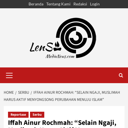
Skip
Beranda
Tentang Kami
Redaksi
Login
to
content
Primary
Menu
HOME
SERBU
IFFAH AINUR ROCHMAH: “SELAIN NGAJI, MUSLIMAH
HARUS AKTIF MENYONGSONG PERUBAHAN MENUJU ISLAM”
Reportase
Serbu
Iffah Ainur Rochmah: “Selain Ngaji,