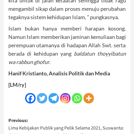
kita untuk di jalan ketaatan sehingga tidak ragu
mengambil sikap dalam proses menuju perubahan
tegaknya sistem kehidupan Islam, ” pungkasnya.
Islam bukan hanya memberi harapan kosong.
Namun Islam memberikan jaminan kemuliaan bagi
perempuan utamanya di hadapan Allah Swt. serta
berada di kehidupan yang
baldatun thoyyibatun
wa rabbun ghofur
.
Hanif Kristianto, Analisis Politik dan Media
[LM/ry]
Post
Previous:
Lima Kebijakan Publik yang Pelik Selama 2021, Suswanta:
navigation