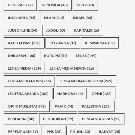
GENERASI
(92)
GENOSIDA
(43)
GEN Z
(43)
INDONESIA
(54)
ISLAM
(212)
ISRAEL
(50)
JUDI ONLINE
(54)
JUDOL
(35)
KAPITALIS
(26)
KAPITALISME
(330)
KELUARGA
(37)
KEMISKINAN
(39)
KHILAFAH
(108)
KORUPSI
(51)
LENSA
(149)
LENSA MEDIA
(239)
LENSA MEDIA NEWS
(326)
LENSAMEDIANEWS
(256)
LENSAMEDIANEWS.COM
(269)
LENTERA AKSARA
(100)
NARKOBA
(40)
OPINI
(132)
OPINI MUSLIMAH
(72)
PAJAK
(74)
PALESTINA
(153)
PENDAPAT
(30)
PENDIDIKAN
(79)
PENGANGGURAN
(29)
PEREMPUAN
(37)
PHK
(28)
PINJOL
(33)
RAKYAT
(28)