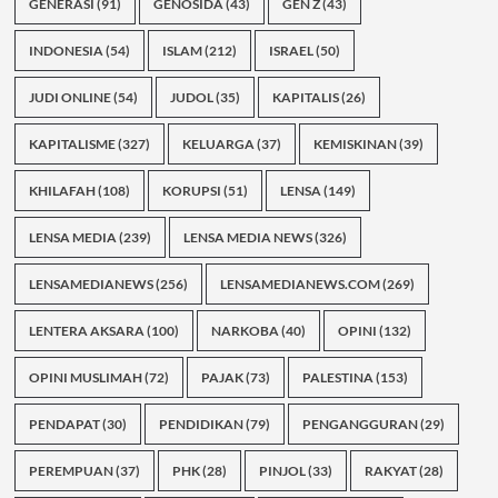
GENERASI
(91)
GENOSIDA
(43)
GEN Z
(43)
INDONESIA
(54)
ISLAM
(212)
ISRAEL
(50)
JUDI ONLINE
(54)
JUDOL
(35)
KAPITALIS
(26)
KAPITALISME
(327)
KELUARGA
(37)
KEMISKINAN
(39)
KHILAFAH
(108)
KORUPSI
(51)
LENSA
(149)
LENSA MEDIA
(239)
LENSA MEDIA NEWS
(326)
LENSAMEDIANEWS
(256)
LENSAMEDIANEWS.COM
(269)
LENTERA AKSARA
(100)
NARKOBA
(40)
OPINI
(132)
OPINI MUSLIMAH
(72)
PAJAK
(73)
PALESTINA
(153)
PENDAPAT
(30)
PENDIDIKAN
(79)
PENGANGGURAN
(29)
PEREMPUAN
(37)
PHK
(28)
PINJOL
(33)
RAKYAT
(28)