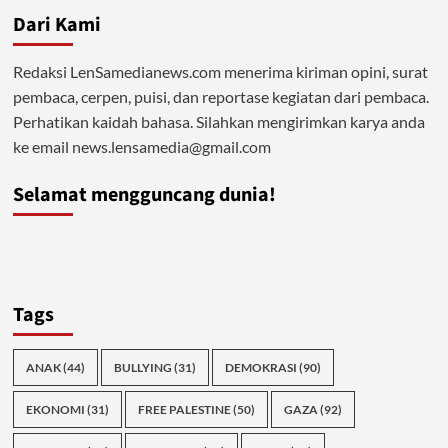
Dari Kami
Redaksi LenSamedianews.com menerima kiriman opini, surat
pembaca, cerpen, puisi, dan reportase kegiatan dari pembaca.
Perhatikan kaidah bahasa. Silahkan mengirimkan karya anda
ke email news.lensamedia@gmail.com
Selamat mengguncang dunia!
Tags
ANAK
(44)
BULLYING
(31)
DEMOKRASI
(90)
EKONOMI
(31)
FREE PALESTINE
(50)
GAZA
(92)