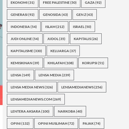
EKONOMI
(31)
FREE PALESTINE
(50)
GAZA
(92)
GENERASI
(92)
GENOSIDA
(43)
GEN Z
(43)
INDONESIA
(54)
ISLAM
(212)
ISRAEL
(50)
JUDI ONLINE
(54)
JUDOL
(35)
KAPITALIS
(26)
KAPITALISME
(330)
KELUARGA
(37)
KEMISKINAN
(39)
KHILAFAH
(108)
KORUPSI
(51)
LENSA
(149)
LENSA MEDIA
(239)
LENSA MEDIA NEWS
(326)
LENSAMEDIANEWS
(256)
LENSAMEDIANEWS.COM
(269)
LENTERA AKSARA
(100)
NARKOBA
(40)
OPINI
(132)
OPINI MUSLIMAH
(72)
PAJAK
(74)