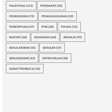
PALESTINA
(153)
PENDAPAT
(30)
PENDIDIKAN
(79)
PENGANGGURAN
(29)
PEREMPUAN
(37)
PHK
(28)
PINJOL
(33)
RAKYAT
(28)
RAMADAN
(60)
REMAJA
(99)
SEKULARISME
(45)
SEKULER
(47)
SEKULERISME
(43)
SISTEM ISLAM
(38)
SURAT PEMBACA
(34)