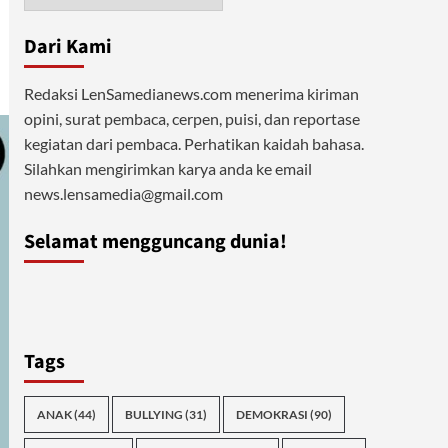
Dari Kami
Redaksi LenSamedianews.com menerima kiriman
opini, surat pembaca, cerpen, puisi, dan reportase
kegiatan dari pembaca. Perhatikan kaidah bahasa.
Silahkan mengirimkan karya anda ke email
news.lensamedia@gmail.com
Selamat mengguncang dunia!
Tags
ANAK
(44)
BULLYING
(31)
DEMOKRASI
(90)