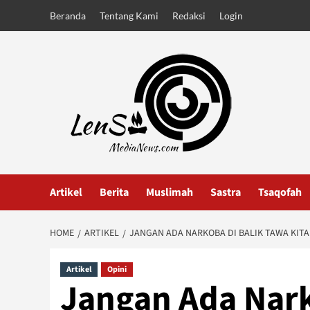
Skip
Beranda
Tentang Kami
Redaksi
Login
to
content
Artikel
Berita
Muslimah
Sastra
Tsaqofah
HOME
ARTIKEL
JANGAN ADA NARKOBA DI BALIK TAWA KITA
Artikel
Opini
Jangan Ada Nark