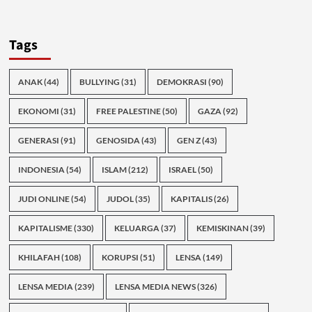
Tags
ANAK
(44)
BULLYING
(31)
DEMOKRASI
(90)
EKONOMI
(31)
FREE PALESTINE
(50)
GAZA
(92)
GENERASI
(91)
GENOSIDA
(43)
GEN Z
(43)
INDONESIA
(54)
ISLAM
(212)
ISRAEL
(50)
JUDI ONLINE
(54)
JUDOL
(35)
KAPITALIS
(26)
KAPITALISME
(330)
KELUARGA
(37)
KEMISKINAN
(39)
KHILAFAH
(108)
KORUPSI
(51)
LENSA
(149)
LENSA MEDIA
(239)
LENSA MEDIA NEWS
(326)