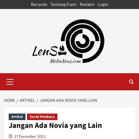
Skip
Beranda
Tentang Kami
Redaksi
Login
to
content
Primary
Menu
HOME
ARTIKEL
JANGAN ADA NOVIA YANG LAIN
Artikel
Surat Pembaca
Jangan Ada Novia yang Lain
17 December, 2021