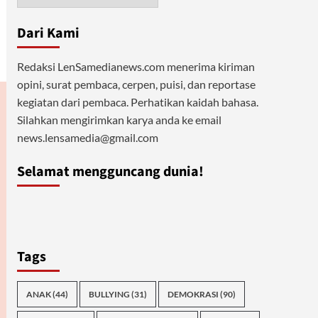
Dari Kami
Redaksi LenSamedianews.com menerima kiriman
opini, surat pembaca, cerpen, puisi, dan reportase
kegiatan dari pembaca. Perhatikan kaidah bahasa.
Silahkan mengirimkan karya anda ke email
news.lensamedia@gmail.com
Selamat mengguncang dunia!
Tags
ANAK
(44)
BULLYING
(31)
DEMOKRASI
(90)