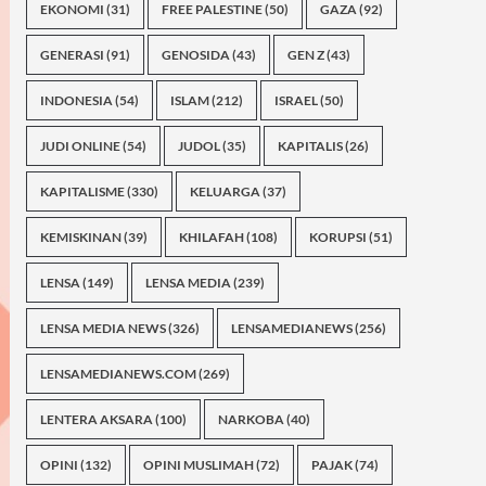
EKONOMI
(31)
FREE PALESTINE
(50)
GAZA
(92)
GENERASI
(91)
GENOSIDA
(43)
GEN Z
(43)
INDONESIA
(54)
ISLAM
(212)
ISRAEL
(50)
JUDI ONLINE
(54)
JUDOL
(35)
KAPITALIS
(26)
KAPITALISME
(330)
KELUARGA
(37)
KEMISKINAN
(39)
KHILAFAH
(108)
KORUPSI
(51)
LENSA
(149)
LENSA MEDIA
(239)
LENSA MEDIA NEWS
(326)
LENSAMEDIANEWS
(256)
LENSAMEDIANEWS.COM
(269)
LENTERA AKSARA
(100)
NARKOBA
(40)
OPINI
(132)
OPINI MUSLIMAH
(72)
PAJAK
(74)