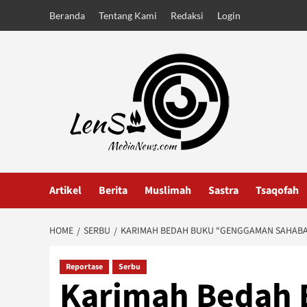
Skip
Beranda
Tentang Kami
Redaksi
Login
to
content
Artikel
Berita
Muslimah
Sastra
Tsaqofah
HOME
SERBU
KARIMAH BEDAH BUKU “GENGGAMAN SAHABA
Reportase
Serbu
Karimah Bedah