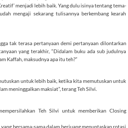
atif’ menjadi lebih baik. Yang dulu isinya tentang tema-
dah mengaji sekarang tulisannya berkembang kearah
ngga tak terasa pertanyaan demi pertanyaan dilontarkan
tanyaan yang terakhir, “Didalam buku ada sub judulnya
slam Kaffah, maksudnya apa itu teh?”
emutuskan untuk lebih baik, ketika kita memutuskan untuk
lam meninggalkan maksiat”, terang Teh Silvi.
 mempersilahkan Teh Silvi untuk memberikan Closing
ah yang bersama-sama dalam berjuang menuntaskan rotasi