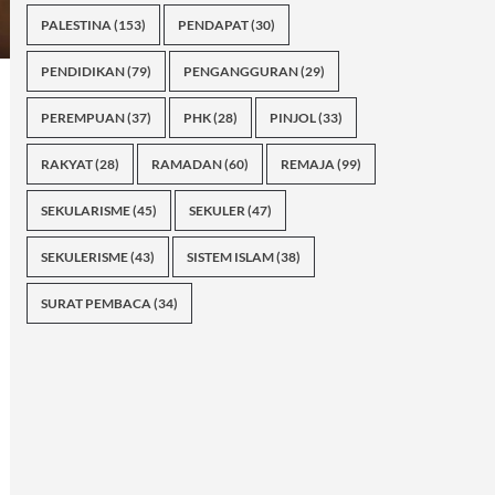
PALESTINA
(153)
PENDAPAT
(30)
PENDIDIKAN
(79)
PENGANGGURAN
(29)
PEREMPUAN
(37)
PHK
(28)
PINJOL
(33)
RAKYAT
(28)
RAMADAN
(60)
REMAJA
(99)
SEKULARISME
(45)
SEKULER
(47)
SEKULERISME
(43)
SISTEM ISLAM
(38)
SURAT PEMBACA
(34)