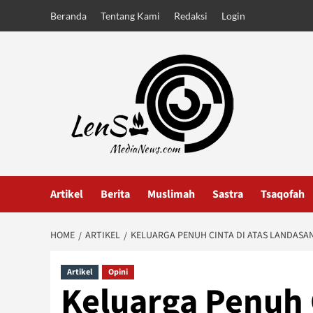
Skip
Beranda
Tentang Kami
Redaksi
Login
to
content
Artikel
Berita
Muslimah
Sastra
Tsaqofah
HOME
ARTIKEL
KELUARGA PENUH CINTA DI ATAS LANDASA
Artikel
Opini
Keluarga Penuh C