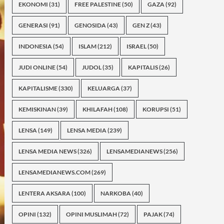
EKONOMI
(31)
FREE PALESTINE
(50)
GAZA
(92)
GENERASI
(91)
GENOSIDA
(43)
GEN Z
(43)
INDONESIA
(54)
ISLAM
(212)
ISRAEL
(50)
JUDI ONLINE
(54)
JUDOL
(35)
KAPITALIS
(26)
KAPITALISME
(330)
KELUARGA
(37)
KEMISKINAN
(39)
KHILAFAH
(108)
KORUPSI
(51)
LENSA
(149)
LENSA MEDIA
(239)
LENSA MEDIA NEWS
(326)
LENSAMEDIANEWS
(256)
LENSAMEDIANEWS.COM
(269)
LENTERA AKSARA
(100)
NARKOBA
(40)
OPINI
(132)
OPINI MUSLIMAH
(72)
PAJAK
(74)