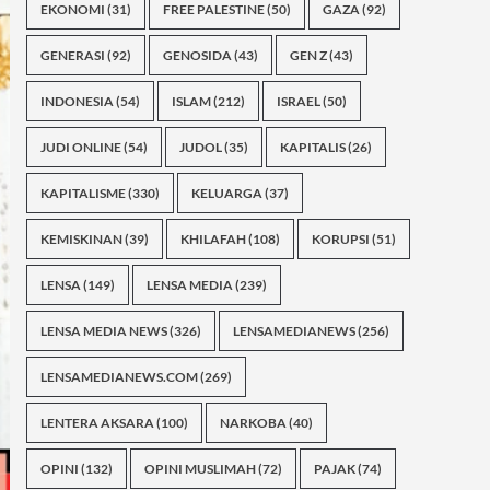
EKONOMI
(31)
FREE PALESTINE
(50)
GAZA
(92)
GENERASI
(92)
GENOSIDA
(43)
GEN Z
(43)
INDONESIA
(54)
ISLAM
(212)
ISRAEL
(50)
JUDI ONLINE
(54)
JUDOL
(35)
KAPITALIS
(26)
KAPITALISME
(330)
KELUARGA
(37)
KEMISKINAN
(39)
KHILAFAH
(108)
KORUPSI
(51)
LENSA
(149)
LENSA MEDIA
(239)
LENSA MEDIA NEWS
(326)
LENSAMEDIANEWS
(256)
LENSAMEDIANEWS.COM
(269)
LENTERA AKSARA
(100)
NARKOBA
(40)
OPINI
(132)
OPINI MUSLIMAH
(72)
PAJAK
(74)