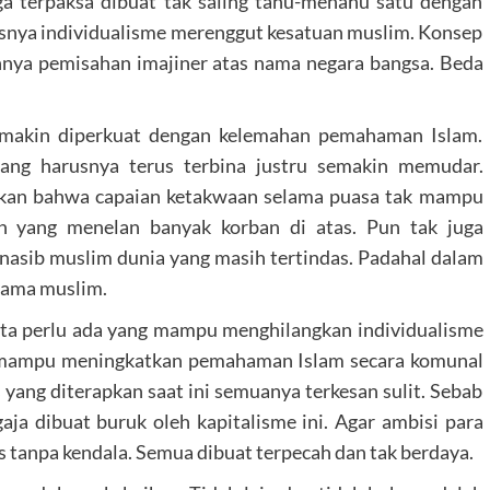
a terpaksa dibuat tak saling tahu-menahu satu dengan
snya individualisme merenggut kesatuan muslim. Konsep
nnya pemisahan imajiner atas nama negara bangsa. Beda
semakin diperkuat dengan kelemahan pemahaman Islam.
yang harusnya terus terbina justru semakin memudar.
an bahwa capaian ketakwaan selama puasa tak mampu
 yang menelan banyak korban di atas. Pun tak juga
asib muslim dunia yang masih tertindas. Padahal dalam
sama muslim.
ta perlu ada yang mampu menghilangkan individualisme
ng mampu meningkatkan pemahaman Islam secara komunal
 yang diterapkan saat ini semuanya terkesan sulit. Sebab
ja dibuat buruk oleh kapitalisme ini. Agar ambisi para
 tanpa kendala. Semua dibuat terpecah dan tak berdaya.