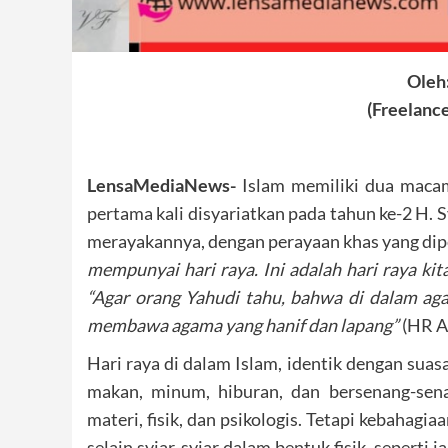
Oleh:
(Freelance
LensaMediaNews-
Islam memiliki dua macam h
pertama kali disyariatkan pada tahun ke-2 H. S
merayakannya, dengan perayaan khas yang dip
mempunyai hari raya. Ini adalah hari raya kit
“Agar orang Yahudi tahu, bahwa di dalam ag
membawa agama yang hanif dan lapang”
(HR A
Hari raya di dalam Islam, identik dengan suas
makan, minum, hiburan, dan bersenang-sen
materi, fisik, dan psikologis. Tetapi kebahagia
selain syiar-syiar dalam bentuk fisik, seperti