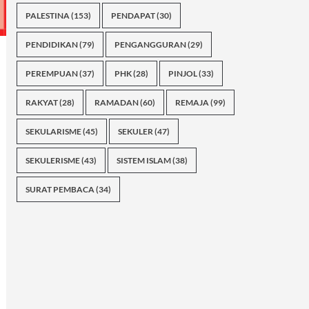
PALESTINA
(153)
PENDAPAT
(30)
PENDIDIKAN
(79)
PENGANGGURAN
(29)
PEREMPUAN
(37)
PHK
(28)
PINJOL
(33)
RAKYAT
(28)
RAMADAN
(60)
REMAJA
(99)
SEKULARISME
(45)
SEKULER
(47)
SEKULERISME
(43)
SISTEM ISLAM
(38)
SURAT PEMBACA
(34)