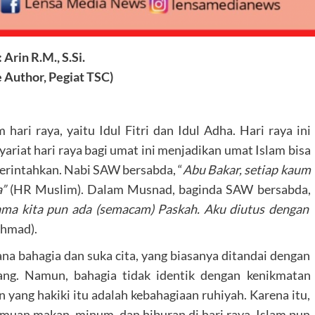
 Arin R.M., S.Si.
 Author, Pegiat TSC)
ari raya, yaitu Idul Fitri dan Idul Adha. Hari raya ini
yariat hari raya bagi umat ini menjadikan umat Islam bisa
erintahkan. Nabi SAW bersabda, “
Abu Bakar, setiap kaum
a”
(HR Muslim). Dalam Musnad, baginda SAW bersabda,
ama kita pun ada (semacam) Paskah. Aku diutus dengan
hmad).
ana bahagia dan suka cita, yang biasanya ditandai dengan
ang. Namun, bahagia tidak identik dengan kenikmatan
an yang hakiki itu adalah kebahagiaan ruhiyah. Karena itu,
 jamuan makan, minum, dan hiburan di hari raya, Islam pun