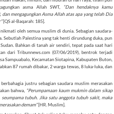
gagungkan asma Allah SWT,
“Dan hendaknya kamu
 dan mengagungkan Asma Allah atas apa yang telah Dia
r”
[QS al-Baqarah: 185].
inikmati oleh semua muslim di dunia. Sebagian saudara-
a. Sebutlah Palestina yang tak henti dirundung duka, pun
Sudan. Bahkan di tanah air sendiri, tepat pada saat hari
kan dari Tribunnews.com (07/06/2019), bentrok terjadi
sa Sampuabalo, Kecamatan Siotapina, Kabupaten Buton,
bkan 87 rumah dibakar, 2 warga tewas, 8 luka-luka, dan
 berbahagia justru sebagian saudara muslim merasakan
atakan bahwa,
“Perumpamaan kaum mukmin dalam sikap
, seumpama tubuh. Jika satu anggota tubuh sakit, maka
u merasakan demam”
[HR. Muslim].